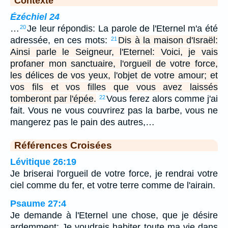
Contexte
Ézéchiel 24
…
Je leur répondis: La parole de l'Eternel m'a été
20
adressée, en ces mots:
Dis à la maison d'Israël:
21
Ainsi parle le Seigneur, l'Eternel: Voici, je vais
profaner mon sanctuaire, l'orgueil de votre force,
les délices de vos yeux, l'objet de votre amour; et
vos fils et vos filles que vous avez laissés
tomberont par l'épée.
Vous ferez alors comme j'ai
22
fait. Vous ne vous couvrirez pas la barbe, vous ne
mangerez pas le pain des autres,…
Références Croisées
Lévitique 26:19
Je briserai l'orgueil de votre force, je rendrai votre
ciel comme du fer, et votre terre comme de l'airain.
Psaume 27:4
Je demande à l'Eternel une chose, que je désire
ardemment: Je voudrais habiter toute ma vie dans