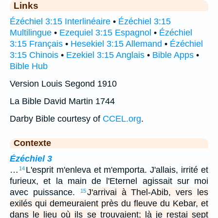
Links
Ézéchiel 3:15 Interlinéaire
•
Ézéchiel 3:15
Multilingue
•
Ezequiel 3:15 Espagnol
•
Ézéchiel
3:15 Français
•
Hesekiel 3:15 Allemand
•
Ézéchiel
3:15 Chinois
•
Ezekiel 3:15 Anglais
•
Bible Apps
•
Bible Hub
Version Louis Segond 1910
La Bible David Martin 1744
Darby Bible courtesy of
CCEL.org
.
Contexte
Ézéchiel 3
…
L'esprit m'enleva et m'emporta. J'allais, irrité et
14
furieux, et la main de l'Eternel agissait sur moi
avec puissance.
J'arrivai à Thel-Abib, vers les
15
exilés qui demeuraient près du fleuve du Kebar, et
dans le lieu où ils se trouvaient; là je restai sept