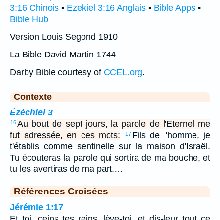
3:16 Chinois
•
Ezekiel 3:16 Anglais
•
Bible Apps
•
Bible Hub
Version Louis Segond 1910
La Bible David Martin 1744
Darby Bible courtesy of
CCEL.org
.
Contexte
Ézéchiel 3
Au bout de sept jours, la parole de l'Eternel me
16
fut adressée, en ces mots:
Fils de l'homme, je
17
t'établis comme sentinelle sur la maison d'Israël.
Tu écouteras la parole qui sortira de ma bouche, et
tu les avertiras de ma part.…
Références Croisées
Jérémie 1:17
Et toi, ceins tes reins, lève-toi, et dis-leur tout ce