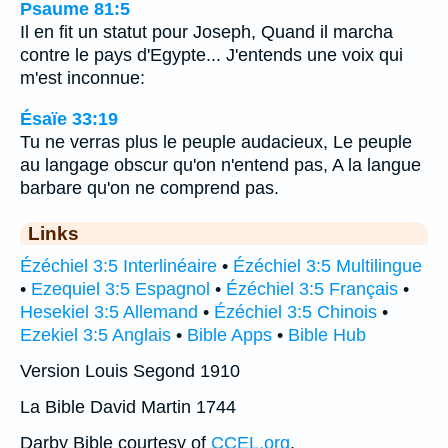
Psaume 81:5
Il en fit un statut pour Joseph, Quand il marcha
contre le pays d'Egypte... J'entends une voix qui
m'est inconnue:
Ésaïe 33:19
Tu ne verras plus le peuple audacieux, Le peuple
au langage obscur qu'on n'entend pas, A la langue
barbare qu'on ne comprend pas.
Links
Ézéchiel 3:5 Interlinéaire
•
Ézéchiel 3:5 Multilingue
•
Ezequiel 3:5 Espagnol
•
Ézéchiel 3:5 Français
•
Hesekiel 3:5 Allemand
•
Ézéchiel 3:5 Chinois
•
Ezekiel 3:5 Anglais
•
Bible Apps
•
Bible Hub
Version Louis Segond 1910
La Bible David Martin 1744
Darby Bible courtesy of
CCEL.org
.