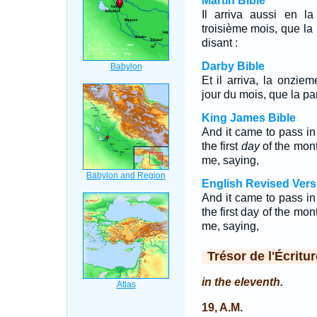
Martin Bible
Il arriva aussi en l
troisième mois, que la 
disant :
Darby Bible
Et il arriva, la onzie
jour du mois, que la par
King James Bible
And it came to pass in 
the first
day
of the mon
me, saying,
English Revised Vers
And it came to pass in 
the first day of the mo
me, saying,
Trésor de l'Écritur
in the eleventh.
19, A.M.