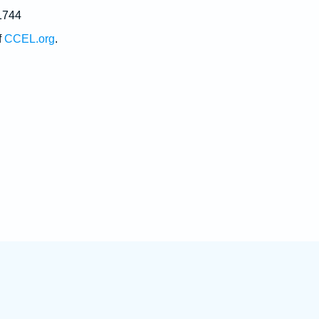
1744
f
CCEL.org
.