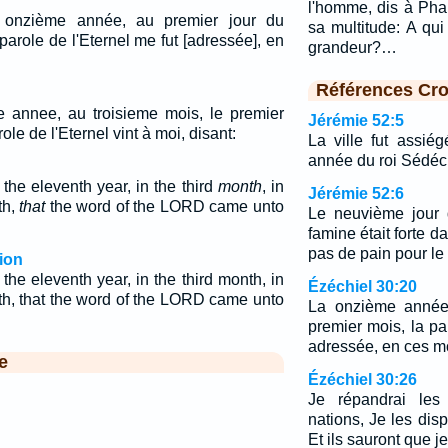
l'homme, dis à Phar
a onzième année, au premier jour du
sa multitude: A qu
parole de l'Eternel me fut [adressée], en
grandeur?…
Références Cro
me annee, au troisieme mois, le premier
Jérémie 52:5
ole de l'Eternel vint à moi, disant:
La ville fut assié
année du roi Sédéc
the eleventh year, in the third
month
, in
Jérémie 52:6
th,
that
the word of the LORD came unto
Le neuvième jour 
famine était forte dan
pas de pain pour le
ion
the eleventh year, in the third month, in
Ézéchiel 30:20
nth, that the word of the LORD came unto
La onzième année,
premier mois, la pa
adressée, en ces m
e
Ézéchiel 30:26
Je répandrai les
nations, Je les dis
Et ils sauront que je