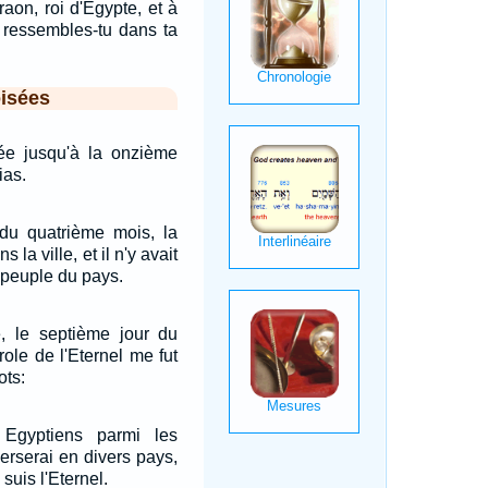
aon, roi d'Egypte, et à
i ressembles-tu dans ta
isées
gée jusqu'à la onzième
ias.
du quatrième mois, la
s la ville, et il n'y avait
 peuple du pays.
 le septième jour du
role de l'Eternel me fut
ots:
 Egyptiens parmi les
perserai en divers pays,
 suis l'Eternel.