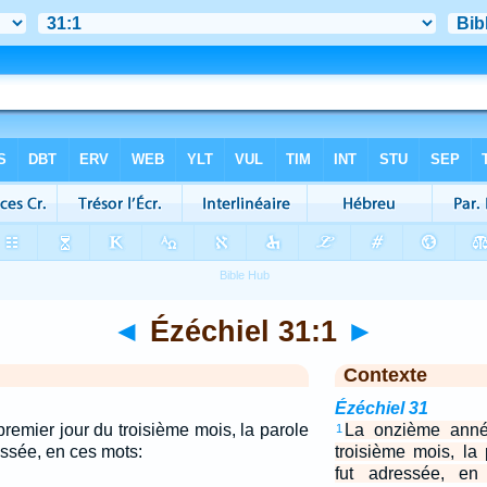
◄
Ézéchiel 31:1
►
Contexte
Ézéchiel 31
remier jour du troisième mois, la parole
La onzième année
1
essée, en ces mots:
troisième mois, la
fut adressée, en