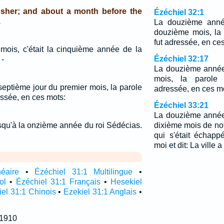
Usher; and about a month before the
Ézéchiel 32:1
.
La douzième année
douzième mois, la 
fut adressée, en ce
mois, c'était la cinquième année de la
Ézéchiel 32:17
 -
La douzième année
mois, la parole 
eptième jour du premier mois, la parole
adressée, en ces m
essée, en ces mots:
Ézéchiel 33:21
La douzième année
usqu'à la onzième année du roi Sédécias.
dixième mois de no
qui s'était échap
moi et dit: La ville a
néaire
•
Ézéchiel 31:1 Multilingue
•
ol
•
Ézéchiel 31:1 Français
•
Hesekiel
el 31:1 Chinois
•
Ezekiel 31:1 Anglais
•
 1910