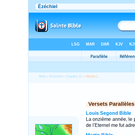
Bible
>
Ézéchiel
>
Chapitre 31
> Verset 1
Versets Parallèles
Louis Segond Bible
La onzième année, le p
de l'Eternel me fut adr