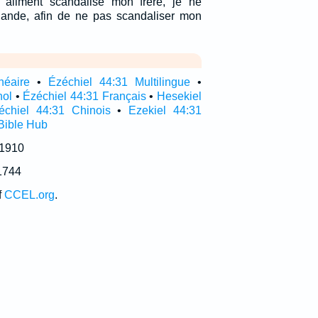
n aliment scandalise mon frère, je ne
iande, afin de ne pas scandaliser mon
néaire
•
Ézéchiel 44:31 Multilingue
•
nol
•
Ézéchiel 44:31 Français
•
Hesekiel
échiel 44:31 Chinois
•
Ezekiel 44:31
Bible Hub
 1910
1744
f
CCEL.org
.