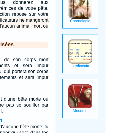
 vous donnerez aux
prémices de votre pâte,
ction repose sur votre
ificateurs ne mangeront
d'aucun animal mort ou
isées
a de son corps mort
ments et sera impur
lui qui portera son corps
êtements et sera impur
nt d'une bête morte ou
ne pas se souiller par
l.
21
'aucune bête morte; tu
anger qui sera dans tes