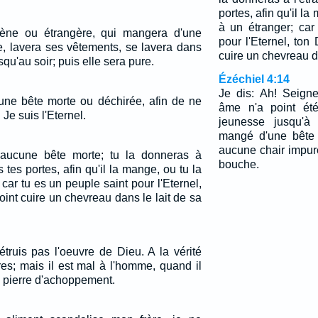
portes, afin qu'il l
à un étranger; car
gène ou étrangère, qui mangera d'une
pour l'Eternel, ton
e, lavera ses vêtements, se lavera dans
cuire un chevreau d
squ'au soir; puis elle sera pure.
Ézéchiel 4:14
Je dis: Ah! Seigne
'une bête morte ou déchirée, afin de ne
âme n'a point été
 Je suis l'Eternel.
jeunesse jusqu'à 
mangé d'une bête 
aucune chair impur
aucune bête morte; tu la donneras à
bouche.
 tes portes, afin qu'il la mange, ou tu la
car tu es un peuple saint pour l'Eternel,
oint cuire un chevreau dans le lait de sa
truis pas l'oeuvre de Dieu. A la vérité
es; mais il est mal à l'homme, quand il
 pierre d'achoppement.