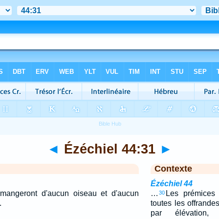
◄
Ézéchiel 44:31
►
Contexte
Ézéchiel 44
e mangeront d'aucun oiseau et d'aucun
…
Les prémices d
30
.
toutes les offrand
par élévation, 