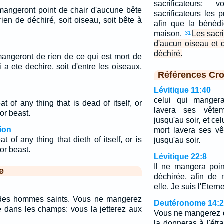
sacrificateurs;
 mangeront point de chair d'aucune bête
sacrificateurs les 
ien de déchiré, soit oiseau, soit bête à
afin que la bénédi
maison.
Les sacr
31
d'aucun oiseau et 
déchiré.
mangeront de rien de ce qui est mort de
a ete dechire, soit d'entre les oiseaux,
Références Cro
Lévitique 11:40
celui qui manger
at of any thing that is dead of itself, or
lavera ses vête
 or beast.
jusqu'au soir, et ce
ion
mort lavera ses v
t of any thing that dieth of itself, or is
jusqu'au soir.
 or beast.
Lévitique 22:8
Il ne mangera poi
e
déchirée, afin de 
elle. Je suis l'Eterne
des hommes saints. Vous ne mangerez
Deutéronome 14:
e dans les champs: vous la jetterez aux
Vous ne mangerez d
la donneras à l'étr