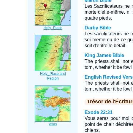
Martin Bible
Les Sacrificateurs ne
morte d'elle-même, ni r
quatre pieds.
Darby Bible
Les sacrificateurs ne 
soi-meme ou de ce qui 
soit d'entre le betail.
King James Bible
The priests shall not e
torn, whether it be fowl
English Revised Vers
The priests shall not ea
torn, whether it be fowl
Trésor de l'Écritur
Exode 22:31
Vous serez pour moi 
point de chair déchiré
chiens.