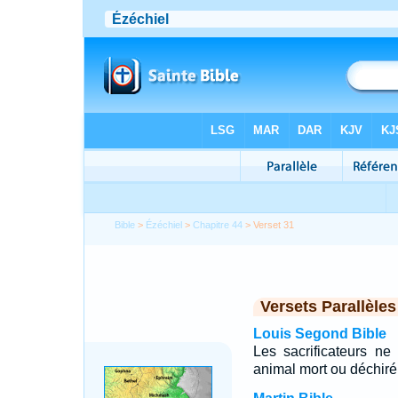
Bible
>
Ézéchiel
>
Chapitre 44
> Verset 31
Versets Parallèles
Louis Segond Bible
Les sacrificateurs n
animal mort ou déchiré