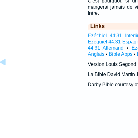
C'est pourquoi, si u
mangerai jamais de v
frère.
Links
Ézéchiel 44:31 Interli
Ezequiel 44:31 Espag
44:31 Allemand
•
Éz
Anglais
•
Bible Apps
•
Version Louis Segond
La Bible David Martin 
Darby Bible courtesy o