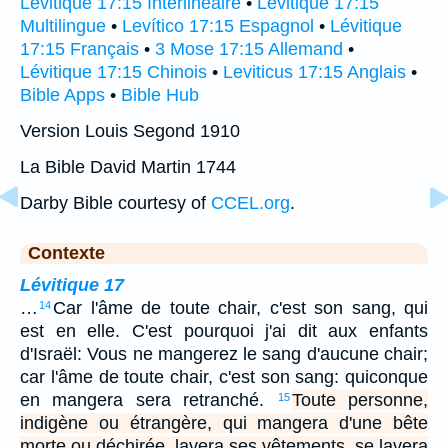
Lévitique 17:15 Interlinéaire
•
Lévitique 17:15
Multilingue
•
Levítico 17:15 Espagnol
•
Lévitique
17:15 Français
•
3 Mose 17:15 Allemand
•
Lévitique 17:15 Chinois
•
Leviticus 17:15 Anglais
•
Bible Apps
•
Bible Hub
Version Louis Segond 1910
La Bible David Martin 1744
Darby Bible courtesy of
CCEL.org
.
Contexte
Lévitique 17
…
Car l'âme de toute chair, c'est son sang, qui
14
est en elle. C'est pourquoi j'ai dit aux enfants
d'Israël: Vous ne mangerez le sang d'aucune chair;
car l'âme de toute chair, c'est son sang: quiconque
en mangera sera retranché.
Toute personne,
15
indigène ou étrangère, qui mangera d'une bête
morte ou déchirée, lavera ses vêtements, se lavera