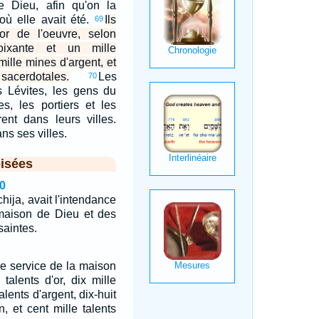
 Dieu, afin qu'on la
 où elle avait été.
Ils
69
or de l'oeuvre, selon
oixante et un mille
mille mines d'argent, et
acerdotales.
Les
70
es Lévites, les gens du
es, les portiers et les
rent dans leurs villes.
ans ses villes.
isées
0
hija, avait l'intendance
 maison de Dieu et des
saintes.
le service de la maison
talents d'or, dix mille
alents d'argent, dix-huit
in, et cent mille talents