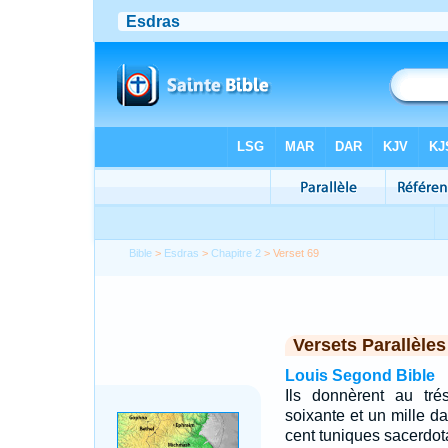
Bible
>
Esdras
>
Chapitre 2
> Verset 69
Versets Parallèles
Louis Segond Bible
Ils donnèrent au tré
soixante et un mille da
cent tuniques sacerdot