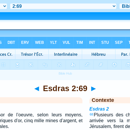
◄
Esdras 2:69
►
Contexte
Esdras 2
sor de l'oeuvre, selon leurs moyens,
Plusieurs des ch
68
riques d'or, cinq mille mines d'argent, et
arrivée vers la m
ales.
Jérusalem, firent d