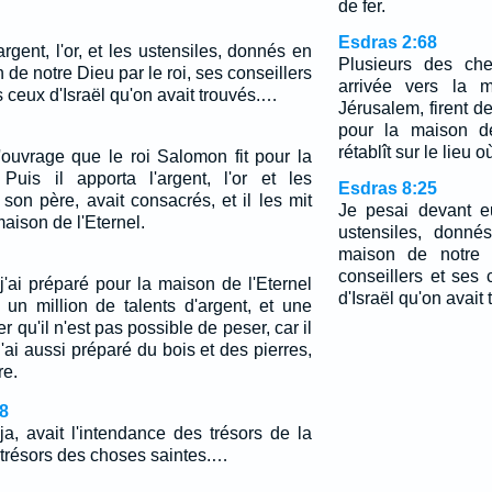
de fer.
Esdras 2:68
rgent, l'or, et les ustensiles, donnés en
Plusieurs des che
 de notre Dieu par le roi, ses conseillers
arrivée vers la m
us ceux d'Israël qu'on avait trouvés.…
Jérusalem, firent d
pour la maison de
rétablît sur le lieu o
l'ouvrage que le roi Salomon fit pour la
Puis il apporta l'argent, l'or et les
Esdras 8:25
son père, avait consacrés, et il les mit
Je pesai devant eux
maison de l'Eternel.
ustensiles, donné
maison de notre 
conseillers et ses 
 j'ai préparé pour la maison de l'Eternel
d'Israël qu'on avait 
, un million de talents d'argent, et une
er qu'il n'est pas possible de peser, car il
ai aussi préparé du bois et des pierres,
re.
8
ja, avait l'intendance des trésors de la
trésors des choses saintes.…