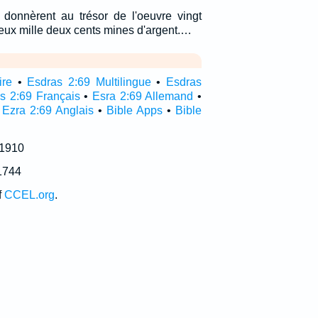
 donnèrent au trésor de l'oeuvre vingt
deux mille deux cents mines d'argent.…
ire
•
Esdras 2:69 Multilingue
•
Esdras
s 2:69 Français
•
Esra 2:69 Allemand
•
•
Ezra 2:69 Anglais
•
Bible Apps
•
Bible
 1910
1744
f
CCEL.org
.