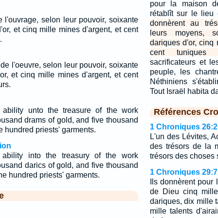
pour la maison de
rétablît sur le lieu
 l'ouvrage, selon leur pouvoir, soixante
donnèrent au trés
or, et cinq mille mines d'argent, et cent
leurs moyens, s
.
dariques d'or, cinq 
cent tuniques s
sacrificateurs et l
 de l'oeuvre, selon leur pouvoir, soixante
peuple, les chantr
or, et cinq mille mines d'argent, et cent
Néthiniens s'établi
urs.
Tout Israël habita d
 ability unto the treasure of the work
Références Cro
ousand drams of gold, and five thousand
1 Chroniques 26:2
e hundred priests' garments.
L'un des Lévites, Ac
ion
des trésors de la
 ability into the treasury of the work
trésors des choses 
usand darics of gold, and five thousand
1 Chroniques 29:7
ne hundred priests' garments.
Ils donnèrent pour 
de Dieu cinq mille 
e
dariques, dix mille t
mille talents d'aira