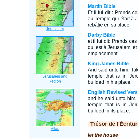
Martin Bible
Et il lui dit : Prends ce
au Temple qui était à 
rebâtie en sa place.
Darby Bible
et il lui dit: Prends ce
qui est à Jerusalem, et
emplacement.
King James Bible
And said unto him, Tak
temple that
is
in Jeru
builded in his place.
English Revised Vers
and he said unto him, 
temple that is in Je
builded in its place.
Trésor de l'Écritur
let the house