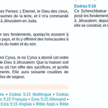
Esdras 5:16
Ce Scheschbatsar 
des Perses: L'Eternel, le Dieu des cieux,
posé les fondement
yaumes de la terre, et il m'a commandé
à Jérusalem; depui
n à Jérusalem en Juda.
elle se construit, et
 sur ses fondements, quoiqu'ils eussent à
pays, et ils y offrirent des holocaustes à
es du matin et du soir.
oi Cyrus, le roi Cyrus a donné cet ordre
de Dieu à Jérusalem: Que la maison soit
eu où l'on offre des sacrifices, et qu'elle
ements. Elle aura soixante coudées de
ées de largeur,
ire
•
Esdras 5:15 Multilingue
•
Esdras
s 5:15 Français
•
Esra 5:15 Allemand
•
•
Ezra 5:15 Anglais
•
Bible Apps
•
Bible