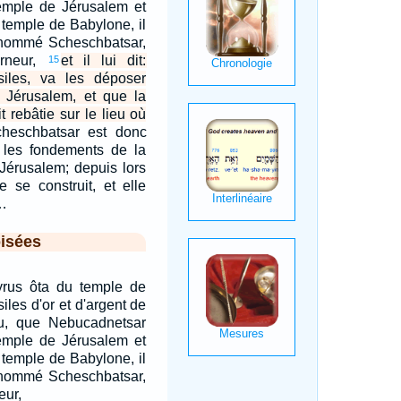
temple de Jérusalem et
 temple de Babylone, il
u nommé Scheschbatsar,
erneur,
et il lui dit:
15
iles, va les déposer
 Jérusalem, et que la
 rebâtie sur le lieu où
heschbatsar est donc
é les fondements de la
Jérusalem; depuis lors
e se construit, et elle
.…
isées
rus ôta du temple de
iles d'or et d'argent de
u, que Nebucadnetsar
temple de Jérusalem et
 temple de Babylone, il
u nommé Scheschbatsar,
eur,