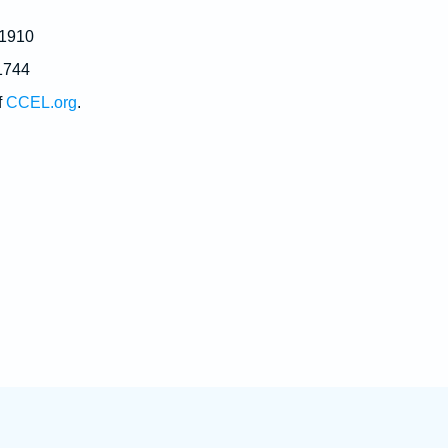
 1910
1744
f
CCEL.org
.