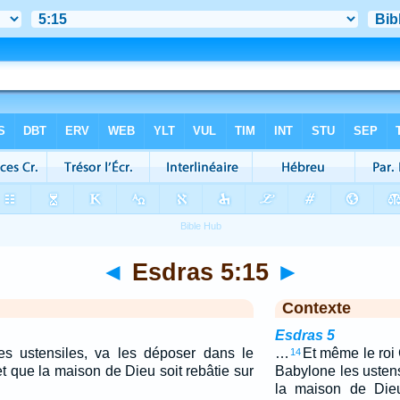
◄
Esdras 5:15
►
Contexte
Esdras 5
 ces ustensiles, va les déposer dans le
…
Et même le roi
14
t que la maison de Dieu soit rebâtie sur
Babylone les ustens
la maison de Die