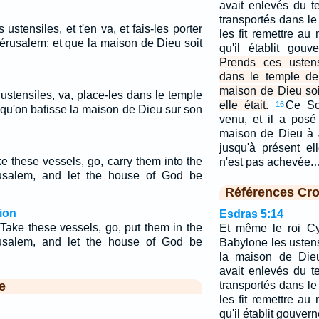
avait enlevés du 
transportés dans le
s ustensiles, et t'en va, et fais-les porter
les fit remettre a
Jérusalem; et que la maison de Dieu soit
qu'il établit gouv
Prends ces ustens
dans le temple de
maison de Dieu soit
s ustensiles, va, place-les dans le temple
elle était.
Ce Sc
16
 qu'on batisse la maison de Dieu sur son
venu, et il a pos
maison de Dieu à 
jusqu'à présent ell
e these vessels, go, carry them into the
n'est pas achevée
salem, and let the house of God be
Références Cro
ion
Esdras 5:14
Take these vessels, go, put them in the
Et même le roi Cy
rusalem, and let the house of God be
Babylone les ustens
la maison de Die
avait enlevés du 
e
transportés dans le
les fit remettre a
qu'il établit gouvern