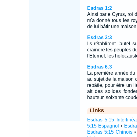
Esdras 1:2
Ainsi parle Cyrus, roi 
m'a donné tous les ro
de lui bâtir une maiso
Esdras 3:3
Ils rétablirent l'autel
craindre les peuples du 
l'Eternel, les holocaust
Esdras 6:3
La première année du r
au sujet de la maison 
rebâtie, pour être un li
ait des solides fond
hauteur, soixante coud
Links
Esdras 5:15 Interlinéa
5:15 Espagnol
•
Esdra
Esdras 5:15 Chinois