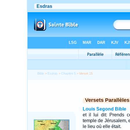
Bible
>
Esdras
>
Chapitre 5
> Verset 15
Versets Parallèles
Louis Segond Bible
et il lui dit: Prends
temple de Jérusalem, e
le lieu où elle était.