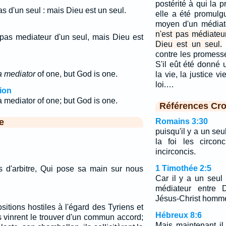
postérité à qui la p
as d'un seul : mais Dieu est un seul.
elle a été promul
moyen d'un médiat
n'est pas médiateu
 pas mediateur d'un seul, mais Dieu est
Dieu est un seul.
contre les promess
S'il eût été donné 
a mediator
of one, but God is one.
la vie, la justice v
loi.…
ion
 mediator of one; but God is one.
Références Cro
e
Romains 3:30
puisqu'il y a un seul
la foi les circon
incirconcis.
1 Timothée 2:5
us d'arbitre, Qui pose sa main sur nous
Car il y a un seul
médiateur entre 
Jésus-Christ homm
itions hostiles à l'égard des Tyriens et
Hébreux 8:6
s vinrent le trouver d'un commun accord;
Mais maintenant il