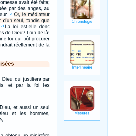
romesse avait été faite;
guée par des anges, au
eur.
Or, le médiateur
20
r d'un seul, tandis que
La loi est-elle donc
21
es de Dieu? Loin de là!
une loi qui pût procurer
iendrait réellement de la
isées
 Dieu, qui justifiera par
cis, et par la foi les
 Dieu, et aussi un seul
Dieu et les hommes,
e,
 a obtenu un ministère