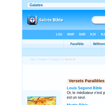
Bible
>
Galates
>
Chapitre 3
> Verset 20
Versets Parallèles
Louis Segond Bible
Or, le médiateur n'est 
est un seul.