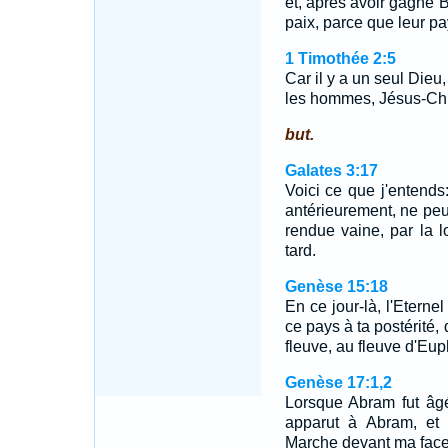
et, après avoir gagné Bl
paix, parce que leur pay
1 Timothée 2:5
Car il y a un seul Dieu
les hommes, Jésus-Ch
but.
Galates 3:17
Voici ce que j'entends
antérieurement, ne peu
rendue vaine, par la l
tard.
Genèse 15:18
En ce jour-là, l'Eternel
ce pays à ta postérité,
fleuve, au fleuve d'Eup
Genèse 17:1,2
Lorsque Abram fut âgé 
apparut à Abram, et l
Marche devant ma face,