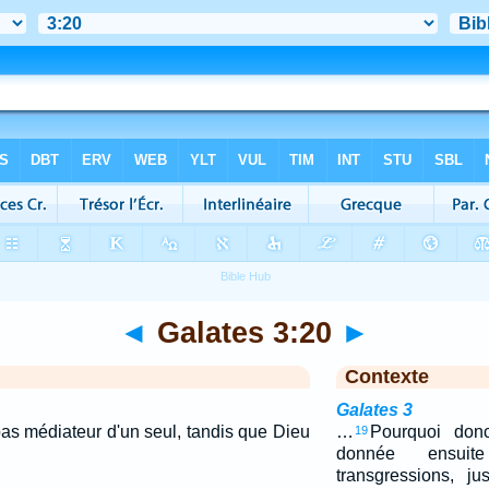
◄
Galates 3:20
►
Contexte
Galates 3
pas médiateur d'un seul, tandis que Dieu
…
Pourquoi don
19
donnée ensu
transgressions, j