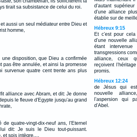
aste, son chambellan, ils sollicitèrent la
d'autant supérieur
s tirait sa subsistance de celui du roi.
d'une alliance plu
établie sur de meil
, et aussi un seul médiateur entre Dieu et
Hébreux 9:15
rist homme,
Et c'est pour cela
d'une nouvelle alli
étant intervenue
transgressions com
: une disposition, que Dieu a confirmée
alliance, ceux 
t pas être annulée, et ainsi la promesse
reçoivent l'héritag
oi survenue quatre cent trente ans plus
promis.
Hébreux 12:24
de Jésus qui est
nouvelle allia
 fit alliance avec Abram, et dit: Je donne
l'aspersion qui p
 depuis le fleuve d'Egypte jusqu'au grand
d'Abel.
hrate,
de quatre-vingt-dix-neuf ans, l'Eternel
ui dit: Je suis le Dieu tout-puissant.
 et sois intègre.…