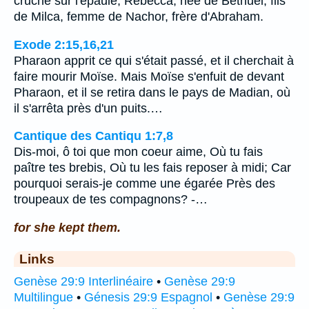
cruche sur l'épaule, Rebecca, née de Bethuel, fils
de Milca, femme de Nachor, frère d'Abraham.
Exode 2:15,16,21
Pharaon apprit ce qui s'était passé, et il cherchait à
faire mourir Moïse. Mais Moïse s'enfuit de devant
Pharaon, et il se retira dans le pays de Madian, où
il s'arrêta près d'un puits.…
Cantique des Cantiqu 1:7,8
Dis-moi, ô toi que mon coeur aime, Où tu fais
paître tes brebis, Où tu les fais reposer à midi; Car
pourquoi serais-je comme une égarée Près des
troupeaux de tes compagnons? -…
for she kept them.
Links
Genèse 29:9 Interlinéaire
•
Genèse 29:9
Multilingue
•
Génesis 29:9 Espagnol
•
Genèse 29:9