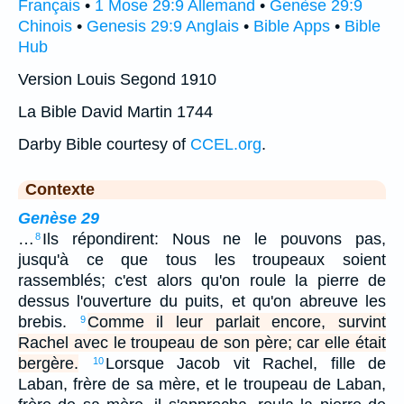
Français
•
1 Mose 29:9 Allemand
•
Genèse 29:9
Chinois
•
Genesis 29:9 Anglais
•
Bible Apps
•
Bible
Hub
Version Louis Segond 1910
La Bible David Martin 1744
Darby Bible courtesy of
CCEL.org
.
Contexte
Genèse 29
…
Ils répondirent: Nous ne le pouvons pas,
8
jusqu'à ce que tous les troupeaux soient
rassemblés; c'est alors qu'on roule la pierre de
dessus l'ouverture du puits, et qu'on abreuve les
brebis.
Comme il leur parlait encore, survint
9
Rachel avec le troupeau de son père; car elle était
bergère.
Lorsque Jacob vit Rachel, fille de
10
Laban, frère de sa mère, et le troupeau de Laban,