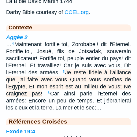
La Bible David Martin 1744
Darby Bible courtesy of
CCEL.org
.
Contexte
Aggée 2
…
Maintenant fortifie-toi, Zorobabel! dit l'Eternel.
4
Fortifie-toi, Josué, fils de Jotsadak, souverain
sacrificateur! Fortifie-toi, peuple entier du pays! dit
l'Eternel. Et travaillez! Car je suis avec vous, Dit
l'Eternel des armées.
Je reste fidèle à l'alliance
5
que j'ai faite avec vous Quand vous sortîtes de
l'Egypte, Et mon esprit est au milieu de vous; Ne
craignez pas!
Car ainsi parle l'Eternel des
6
armées: Encore un peu de temps, Et j'ébranlerai
les cieux et la terre, La mer et le sec;…
Références Croisées
Exode 19:4