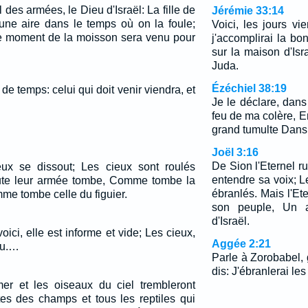
l des armées, le Dieu d'Israël: La fille de
Jérémie 33:14
ne aire dans le temps où on la foule;
Voici, les jours vie
 le moment de la moisson sera venu pour
j'accomplirai la bo
sur la maison d'Isr
Juda.
Ézéchiel 38:19
e temps: celui qui doit venir viendra, et
Je le déclare, dans
feu de ma colère, En
grand tumulte Dans 
Joël 3:16
De Sion l'Eternel ru
eux se dissout; Les cieux sont roulés
entendre sa voix; Le
oute leur armée tombe, Comme tombe la
ébranlés. Mais l'Et
mme tombe celle du figuier.
son peuple, Un a
d'Israël.
voici, elle est informe et vide; Les cieux,
Aggée 2:21
ru.…
Parle à Zorobabel,
dis: J'ébranlerai les 
er et les oiseaux du ciel trembleront
tes des champs et tous les reptiles qui