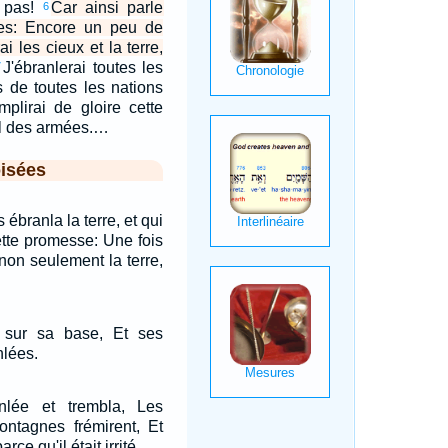
z pas!
Car ainsi parle
6
ées: Encore un peu de
ai les cieux et la terre,
J'ébranlerai toutes les
7
s de toutes les nations
mplirai de gloire cette
el des armées.…
isées
s ébranla la terre, et qui
ette promesse: Une fois
 non seulement la terre,
e sur sa base, Et ses
nlées.
nlée et trembla, Les
ntagnes frémirent, Et
rce qu'il était irrité.