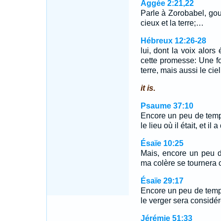
Aggée 2:21,22
Parle à Zorobabel, gouv
cieux et la terre;…
Hébreux 12:26-28
lui, dont la voix alors 
cette promesse: Une fo
terre, mais aussi le cie
it is.
Psaume 37:10
Encore un peu de temps
le lieu où il était, et il 
Ésaïe 10:25
Mais, encore un peu d
ma colère se tournera co
Ésaïe 29:17
Encore un peu de temps
le verger sera considé
Jérémie 51:33