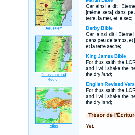
Martin Bible
Car ainsi a dit l'Eter
[même sera] dans peu 
terre, la mer, et le sec;
Darby Bible
Car, ainsi dit l'Etern
dans peu de temps, et j'
et la terre seche;
King James Bible
For thus saith the LOR
and I will shake the h
the dry
land
;
English Revised Vers
For thus saith the LORD
and I will shake the h
the dry land;
Trésor de l'Écritur
Yet.