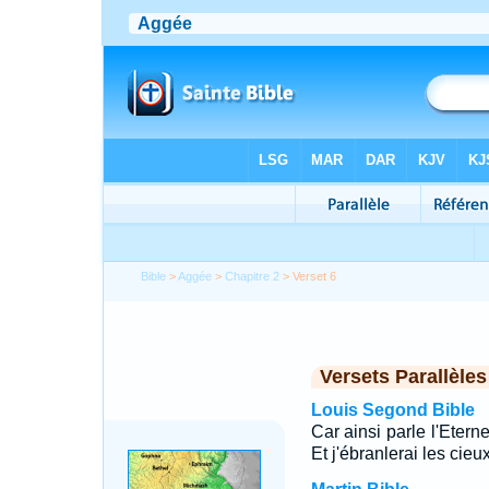
Bible
>
Aggée
>
Chapitre 2
> Verset 6
Versets Parallèles
Louis Segond Bible
Car ainsi parle l'Eter
Et j'ébranlerai les cieux