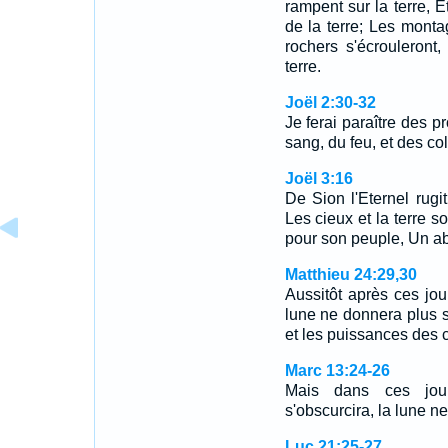
rampent sur la terre, 
de la terre; Les mont
rochers s'écrouleront
terre.
Joël 2:30-32
Je ferai paraître des p
sang, du feu, et des c
Joël 3:16
De Sion l'Eternel rugit
Les cieux et la terre s
pour son peuple, Un abr
Matthieu 24:29,30
Aussitôt après ces jour
lune ne donnera plus sa
et les puissances des 
Marc 13:24-26
Mais dans ces jours
s'obscurcira, la lune 
Luc 21:25-27