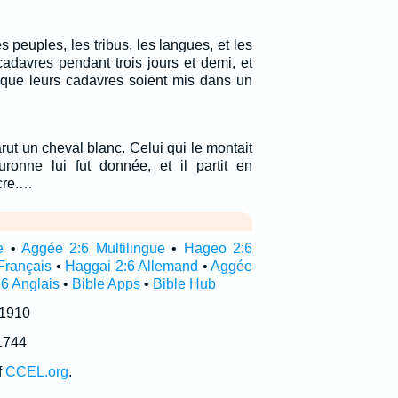
peuples, les tribus, les langues, et les
cadavres pendant trois jours et demi, et
s que leurs cadavres soient mis dans un
arut un cheval blanc. Celui qui le montait
ronne lui fut donnée, et il partit en
cre.…
e
•
Aggée 2:6 Multilingue
•
Hageo 2:6
Français
•
Haggai 2:6 Allemand
•
Aggée
6 Anglais
•
Bible Apps
•
Bible Hub
 1910
1744
f
CCEL.org
.