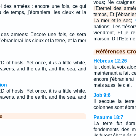
vous; Ne craigne
nel des armées : encore une fois, ce qui
l'Eternel des arm
de temps, j'ébranlerai les cieux et la
temps, Et j'ébranler
La mer et le sec;
nations; Les trésor
viendront, Et je re
el des armees: Encore une fois, ce sera
maison, Dit l'Etern
ebranlerai les cieux et la terre, et la mer
Références Cro
Hébreux 12:26
D of hosts; Yet once, it
is
a little while,
lui, dont la voix alor
eavens, and the earth, and the sea, and
maintenant a fait c
encore j'ébranlerai
ion
mais aussi le ciel.
 of hosts: Yet once, it is a little while,
Job 9:6
eavens, and the earth, and the sea, and
Il secoue la terr
colonnes sont ébra
e
Psaume 18:7
La terre fut ébra
fondements des mo
ils furent ébranlés, pa