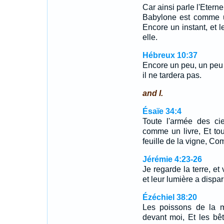
Car ainsi parle l'Eterne
Babylone est comme u
Encore un instant, et
elle.
Hébreux 10:37
Encore un peu, un peu d
il ne tardera pas.
and I.
Ésaïe 34:4
Toute l'armée des ci
comme un livre, Et t
feuille de la vigne, Co
Jérémie 4:23-26
Je regarde la terre, et 
et leur lumière a dispa
Ézéchiel 38:20
Les poissons de la m
devant moi, Et les bê