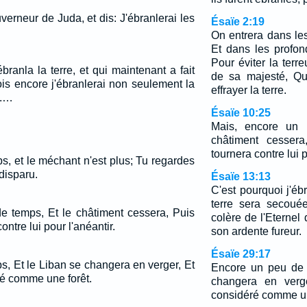
erneur de Juda, et dis: J'ébranlerai les
Ésaïe 2:19
On entrera dans le
Et dans les profon
Pour éviter la terreu
ébranla la terre, et qui maintenant a fait
de sa majesté, Qu
is encore j'ébranlerai non seulement la
effrayer la terre.
l.…
Ésaïe 10:25
Mais, encore un 
châtiment cesser
tournera contre lui p
, et le méchant n'est plus; Tu regardes
a disparu.
Ésaïe 13:13
C'est pourquoi j'ébr
terre sera secoué
e temps, Et le châtiment cessera, Puis
colère de l'Eternel
ntre lui pour l'anéantir.
son ardente fureur.
Ésaïe 29:17
, Et le Liban se changera en verger, Et
Encore un peu de 
ré comme une forêt.
changera en verge
considéré comme un