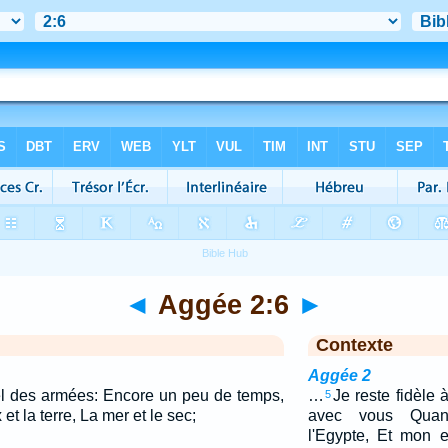
◄
Aggée 2:6
►
Contexte
Aggée 2
nel des armées: Encore un peu de temps,
…
Je reste fidèle à
5
 et la terre, La mer et le sec;
avec vous Quan
l'Egypte, Et mon e