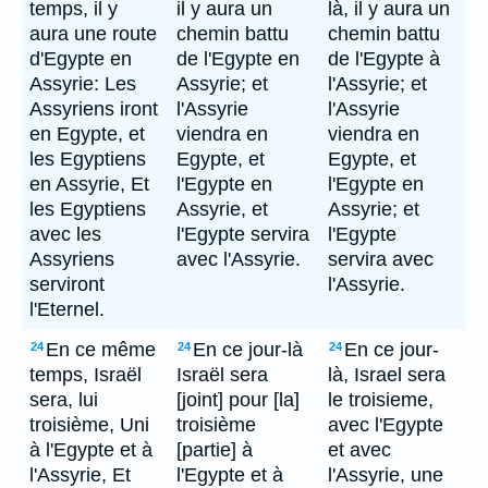
temps, il y
il y aura un
là, il y aura un
aura une route
chemin battu
chemin battu
d'Egypte en
de l'Egypte en
de l'Egypte à
Assyrie: Les
Assyrie; et
l'Assyrie; et
Assyriens iront
l'Assyrie
l'Assyrie
en Egypte, et
viendra en
viendra en
les Egyptiens
Egypte, et
Egypte, et
en Assyrie, Et
l'Egypte en
l'Egypte en
les Egyptiens
Assyrie, et
Assyrie; et
avec les
l'Egypte servira
l'Egypte
Assyriens
avec l'Assyrie.
servira avec
serviront
l'Assyrie.
l'Eternel.
En ce même
En ce jour-là
En ce jour-
24
24
24
temps, Israël
Israël sera
là, Israel sera
sera, lui
[joint] pour [la]
le troisieme,
troisième, Uni
troisième
avec l'Egypte
à l'Egypte et à
[partie] à
et avec
l'Assyrie, Et
l'Egypte et à
l'Assyrie, une