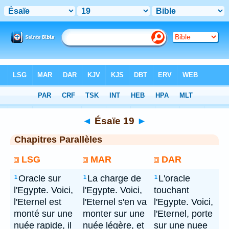
Bible
> Ésaïe 19
◄
Ésaïe 19
►
Chapitres Parallèles
LSG
MAR
DAR
Oracle sur
La charge de
L'oracle
1
1
1
l'Egypte. Voici,
l'Egypte. Voici,
touchant
l'Eternel est
l'Eternel s'en va
l'Egypte. Voici,
monté sur une
monter sur une
l'Eternel, porte
nuée rapide, il
nuée légère, et
sur une nuee