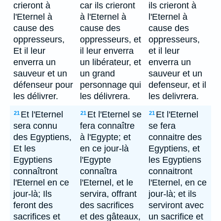
crieront à
car ils crieront
ils crieront à
l'Eternel à
à l'Eternel à
l'Eternel à
cause des
cause des
cause des
oppresseurs,
oppresseurs, et
oppresseurs,
Et il leur
il leur enverra
et il leur
enverra un
un libérateur, et
enverra un
sauveur et un
un grand
sauveur et un
défenseur pour
personnage qui
defenseur, et il
les délivrer.
les délivrera.
les delivrera.
Et l'Eternel
Et l'Eternel se
Et l'Eternel
21
21
21
sera connu
fera connaître
se fera
des Egyptiens,
à l'Egypte; et
connaitre des
Et les
en ce jour-là
Egyptiens, et
Egyptiens
l'Egypte
les Egyptiens
connaîtront
connaîtra
connaitront
l'Eternel en ce
l'Eternel, et le
l'Eternel, en ce
jour-là; Ils
servira, offrant
jour-là; et ils
feront des
des sacrifices
serviront avec
sacrifices et
et des gâteaux,
un sacrifice et