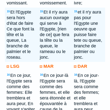
vomissant.
vomissement.
ivre;
Et l'Egypte
Et il n'y aura
et il n'y aura
15
15
15
sera hors
aucun ouvrage
pas pour
d'état de faire
qui serve à
l'Egypte une
Ce que font la
l'Egypte, [rien
oeuvre que
tête et la
de ce] que fera
puisse faire
queue, La
la tête ou la
tete ou queue,
branche de
queue, le
branche de
palmier et le
rameau ou le
palmier ou
roseau.
jonc.
jonc.
LSG
MAR
DAR
En ce jour,
En ce jour-là
En ce jour-
16
16
16
l'Egypte sera
l'Egypte sera
là, l'Egypte
comme des
comme des
sera comme
femmes: Elle
femmes, et elle
des femmes;
tremblera et
sera étonnée et
et elle
aura peur, En
épouvantée à
tremblera et
voyant s'agiter
cause de la
aura peur