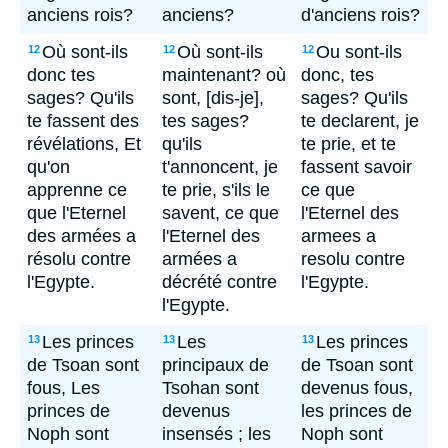
anciens rois?
anciens?
d'anciens rois?
Où sont-ils
Où sont-ils
Ou sont-ils
12
12
12
donc tes
maintenant? où
donc, tes
sages? Qu'ils
sont, [dis-je],
sages? Qu'ils
te fassent des
tes sages?
te declarent, je
révélations, Et
qu'ils
te prie, et te
qu'on
t'annoncent, je
fassent savoir
apprenne ce
te prie, s'ils le
ce que
que l'Eternel
savent, ce que
l'Eternel des
des armées a
l'Eternel des
armees a
résolu contre
armées a
resolu contre
l'Egypte.
décrété contre
l'Egypte.
l'Egypte.
Les princes
Les
Les princes
13
13
13
de Tsoan sont
principaux de
de Tsoan sont
fous, Les
Tsohan sont
devenus fous,
princes de
devenus
les princes de
Noph sont
insensés ; les
Noph sont