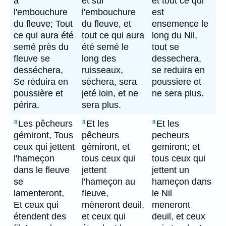
à
et sur
et tout ce qui
l'embouchure
l'embouchure
est
du fleuve; Tout
du fleuve, et
ensemence le
ce qui aura été
tout ce qui aura
long du Nil,
semé près du
été semé le
tout se
fleuve se
long des
dessechera,
desséchera,
ruisseaux,
se reduira en
Se réduira en
séchera, sera
poussiere et
poussière et
jeté loin, et ne
ne sera plus.
périra.
sera plus.
Les pêcheurs
Et les
Et les
8
8
8
gémiront, Tous
pêcheurs
pecheurs
ceux qui jettent
gémiront, et
gemiront; et
l'hameçon
tous ceux qui
tous ceux qui
dans le fleuve
jettent
jettent un
se
l'hameçon au
hameçon dans
lamenteront,
fleuve,
le Nil
Et ceux qui
mèneront deuil,
meneront
étendent des
et ceux qui
deuil, et ceux