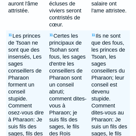
auront l'âme
écluses de
salaire ont
attristée.
viviers seront
l'ame attristee.
contristés de
cœur.
Les princes
Certes les
Ils ne sont
11
11
11
de Tsoan ne
principaux de
que des fous,
sont que des
Tsohan sont
les princes de
insensés, Les
fous, les sages
Tsoan, les
sages
d'entre les
sages
conseillers de
conseillers de
conseillers du
Pharaon
Pharaon sont
Pharaon; leur
forment un
un conseil
conseil est
conseil
abruti;
devenu
stupide.
comment dites-
stupide.
Comment
vous à
Comment
osez-vous dire
Pharaon; je
dites-vous au
à Pharaon: Je
suis fils des
Pharaon: Je
suis fils des
sages, le fils
suis un fils des
sages, fils des
des Rois
sages, le fils