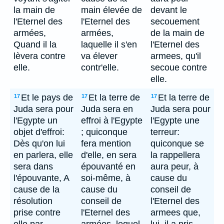
la main de
main élevée de
devant le
l'Eternel des
l'Eternel des
secouement
armées,
armées,
de la main de
Quand il la
laquelle il s'en
l'Eternel des
lèvera contre
va élever
armees, qu'il
elle.
contr'elle.
secoue contre
elle.
Et le pays de
Et la terre de
Et la terre de
17
17
17
Juda sera pour
Juda sera en
Juda sera pour
l'Egypte un
effroi à l'Egypte
l'Egypte une
objet d'effroi:
; quiconque
terreur:
Dès qu'on lui
fera mention
quiconque se
en parlera, elle
d'elle, en sera
la rappellera
sera dans
épouvanté en
aura peur, à
l'épouvante, A
soi-même, à
cause du
cause de la
cause du
conseil de
résolution
conseil de
l'Eternel des
prise contre
l'Eternel des
armees que,