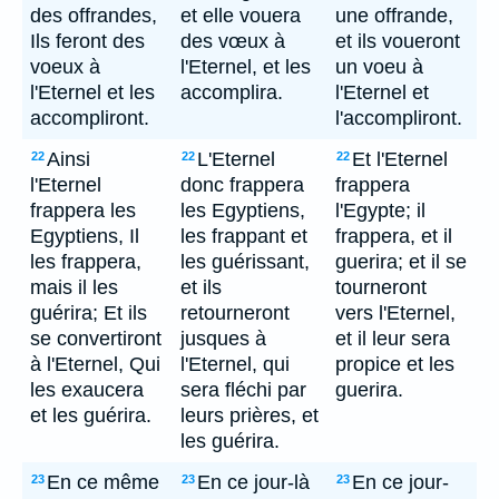
des offrandes,
et elle vouera
une offrande,
Ils feront des
des vœux à
et ils voueront
voeux à
l'Eternel, et les
un voeu à
l'Eternel et les
accomplira.
l'Eternel et
accompliront.
l'accompliront.
Ainsi
L'Eternel
Et l'Eternel
22
22
22
l'Eternel
donc frappera
frappera
frappera les
les Egyptiens,
l'Egypte; il
Egyptiens, Il
les frappant et
frappera, et il
les frappera,
les guérissant,
guerira; et il se
mais il les
et ils
tourneront
guérira; Et ils
retourneront
vers l'Eternel,
se convertiront
jusques à
et il leur sera
à l'Eternel, Qui
l'Eternel, qui
propice et les
les exaucera
sera fléchi par
guerira.
et les guérira.
leurs prières, et
les guérira.
En ce même
En ce jour-là
En ce jour-
23
23
23