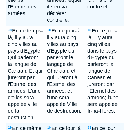
elle par
armées, lequel
lui, il a pris
l'Eternel des
il s'en va
contre elle.
armées.
décréter
contr'elle.
En ce temps-
En ce jour-là
En ce jour-
18
18
18
là, il y aura
il y aura cinq
là, il y aura
cinq villes au
villes au pays
cinq villes
pays d'Egypte,
d'Egypte qui
dans le pays
Qui parleront
parleront le
d'Egypte qui
la langue de
langage de
parleront la
Canaan, Et qui
Chanaan, et
langue de
jureront par
qui jureront à
Canaan et
l'Eternel des
l'Eternel des
jureront par
armées: L'une
armées; et
l'Eternel des
d'elles sera
l'une sera
armees; l'une
appelée ville
appelée Ville
sera appelee
de la
de destruction.
Ir-ha-Heres.
destruction.
En ce même
En ce jour-là
En ce jour-
19
19
19