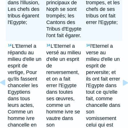
dans l'illusion,
principaux de
trompes, et les
Les chefs des
Noph se sont
chefs de ses
tribus égarent
trompés; les
tribus ont fait
l'Egypte;
Cantons des
errer l'Egypte;
Tribus d'Egypte
l'ont fait égarer.
L'Eternel a
L'Eternel a
l'Eternel a
14
14
14
répandu au
versé au milieu
verse au
milieu d'elle un
d'elle un esprit
milieu d'elle un
esprit de
de
esprit de
vertige, Pour
renversement,
perversite; et
qu'ils fassent
et on a fait
ils ont fait errer
chanceler les
errer l'Egypte
l'Egypte dans
Egyptiens
dans toutes
tout ce qu'elle
dans tous
ses œuvres,
fait, comme
leurs actes,
comme un
chancelle dans
Comme un
homme ivre se
son
homme ivre
vautre dans
vomissement
chancelle en
son
celui qui est