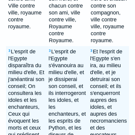
Ville contre
chacun contre
contre son
ville, royaume
son ami, ville
compagnon,
contre
contre ville,
ville contre
royaume.
Royaume
ville, royaume
contre
contre
Royaume.
royaume.
L'esprit de
L'esprit de
Et l'esprit de
3
3
3
l'Egypte
l'Egypte
l'Egypte s'en
disparaîtra du
s'évanouira au
ira, au milieu
milieu d'elle, Et
milieu d'elle, et
d'elle, et je
j'anéantirai son
je dissiperai
detruirai son
conseil; On
son conseil, et
conseil; et ils
consultera les
ils interrogeront
s'enquerront
idoles et les
les idoles, et
aupres des
enchanteurs,
les
idoles, et
Ceux qui
enchanteurs, et
aupres des
évoquent les
les esprits de
necromanciens
morts et ceux
Python, et les
et des
qui prédisent
diseurs de
evocateurs