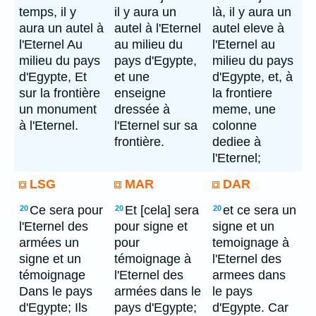
temps, il y
il y aura un
là, il y aura un
aura un autel à
autel à l'Eternel
autel eleve à
l'Eternel Au
au milieu du
l'Eternel au
milieu du pays
pays d'Egypte,
milieu du pays
d'Egypte, Et
et une
d'Egypte, et, à
sur la frontière
enseigne
la frontiere
un monument
dressée à
meme, une
à l'Eternel.
l'Eternel sur sa
colonne
frontière.
dediee à
l'Eternel;
LSG
MAR
DAR
Ce sera pour
Et [cela] sera
et ce sera un
20
20
20
l'Eternel des
pour signe et
signe et un
armées un
pour
temoignage à
signe et un
témoignage à
l'Eternel des
témoignage
l'Eternel des
armees dans
Dans le pays
armées dans le
le pays
d'Egypte; Ils
pays d'Egypte;
d'Egypte. Car