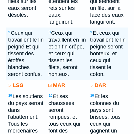
filets sur les
étendent les
qui etendent
eaux seront
rets sur les
un filet sur la
désolés.
eaux,
face des eaux
languiront.
languiront.
Ceux qui
Ceux qui
Et ceux qui
9
9
9
travaillent le lin
travaillent en lin
travaillent le lin
peigné Et qui
et en fin crêpe,
peigne seront
tissent des
et ceux qui
honteux, et
étoffes
tissent les
ceux qui
blanches
filets, seront
tissent le
seront confus.
honteux.
coton.
LSG
MAR
DAR
Les soutiens
Et ses
Et les
10
10
10
du pays seront
chaussées
colonnes du
dans
seront
pays sont
l'abattement,
rompues; et
brisees; tous
Tous les
tous ceux qui
ceux qui
mercenaires
font des
gagnent un