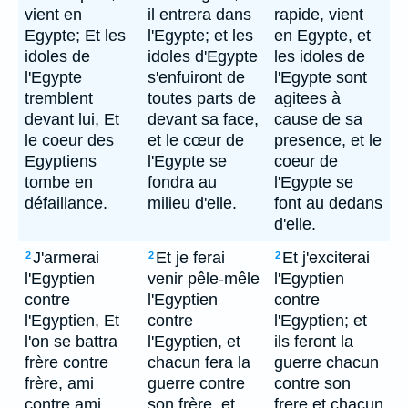
vient en
il entrera dans
rapide, vient
Egypte; Et les
l'Egypte; et les
en Egypte, et
idoles de
idoles d'Egypte
les idoles de
l'Egypte
s'enfuiront de
l'Egypte sont
tremblent
toutes parts de
agitees à
devant lui, Et
devant sa face,
cause de sa
le coeur des
et le cœur de
presence, et le
Egyptiens
l'Egypte se
coeur de
tombe en
fondra au
l'Egypte se
défaillance.
milieu d'elle.
font au dedans
d'elle.
J'armerai
Et je ferai
Et j'exciterai
2
2
2
l'Egyptien
venir pêle-mêle
l'Egyptien
contre
l'Egyptien
contre
l'Egyptien, Et
contre
l'Egyptien; et
l'on se battra
l'Egyptien, et
ils feront la
frère contre
chacun fera la
guerre chacun
frère, ami
guerre contre
contre son
contre ami,
son frère, et
frere et chacun