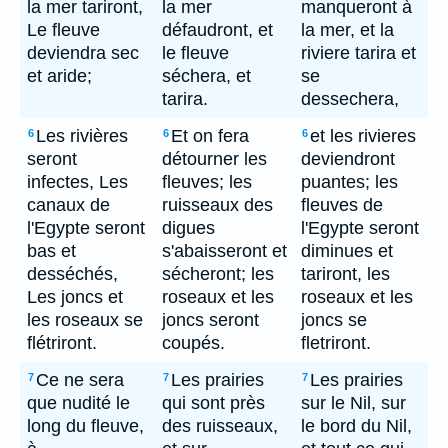
la mer tariront,
la mer
manqueront à
Le fleuve
défaudront, et
la mer, et la
deviendra sec
le fleuve
riviere tarira et
et aride;
séchera, et
se
tarira.
dessechera,
Les rivières
Et on fera
et les rivieres
6
6
6
seront
détourner les
deviendront
infectes, Les
fleuves; les
puantes; les
canaux de
ruisseaux des
fleuves de
l'Egypte seront
digues
l'Egypte seront
bas et
s'abaisseront et
diminues et
desséchés,
sécheront; les
tariront, les
Les joncs et
roseaux et les
roseaux et les
les roseaux se
joncs seront
joncs se
flétriront.
coupés.
fletriront.
Ce ne sera
Les prairies
Les prairies
7
7
7
que nudité le
qui sont près
sur le Nil, sur
long du fleuve,
des ruisseaux,
le bord du Nil,