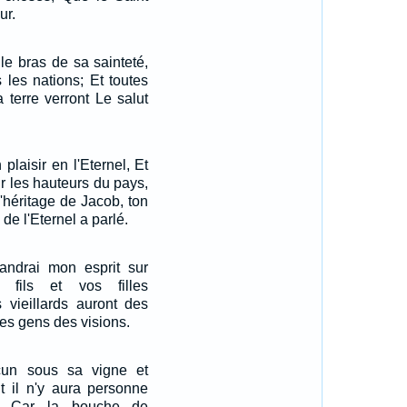
ur.
le bras de sa sainteté,
 les nations; Et toutes
a terre verront Le salut
 plaisir en l'Eternel, Et
ur les hauteurs du pays,
 l'héritage de Jacob, ton
de l'Eternel a parlé.
pandrai mon esprit sur
 fils et vos filles
s vieillards auront des
es gens des visions.
acun sous sa vigne et
Et il n'y aura personne
r; Car la bouche de