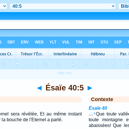
◄
Ésaïe 40:5
►
Contexte
Ésaïe 40
ternel sera révélée, Et au même instant
…
Que toute vall
4
r la bouche de l'Eternel a parlé.
toute montagne et
abaissées! Que le