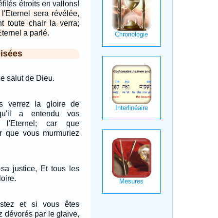
filés étroits en vallons!
 l'Eternel sera révélée,
 toute chair la verra;
ternel a parlé.
isées
le salut de Dieu.
s verrez la gloire de
 qu'il a entendu vos
 l'Eternel; car que
r que vous murmuriez
sa justice, Et tous les
oire.
stez et si vous êtes
z dévorés par le glaive,