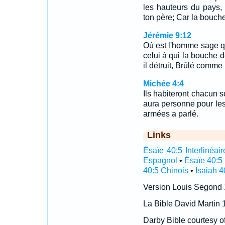
les hauteurs du pays, J
ton père; Car la bouche
Jérémie 9:12
Où est l'homme sage q
celui à qui la bouche d
il détruit, Brûlé comm
Michée 4:4
Ils habiteront chacun so
aura personne pour les 
armées a parlé.
Links
Ésaïe 40:5 Interlinéair
Espagnol
•
Ésaïe 40:5
40:5 Chinois
•
Isaiah 4
Version Louis Segond
La Bible David Martin 
Darby Bible courtesy o