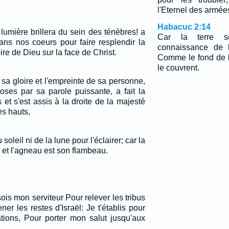
l'Eternel des armées
Habacuc 2:14
 lumière brillera du sein des ténèbres! a
Car la terre s
 dans nos coeurs pour faire resplendir la
connaissance de l
re de Dieu sur la face de Christ.
Comme le fond de l
le couvrent.
de sa gloire et l'empreinte de sa personne,
oses par sa parole puissante, a fait la
 et s'est assis à la droite de la majesté
ès hauts,
 soleil ni de la lune pour l'éclairer; car la
, et l'agneau est son flambeau.
 sois mon serviteur Pour relever les tribus
r les restes d'Israël: Je t'établis pour
ations, Pour porter mon salut jusqu'aux