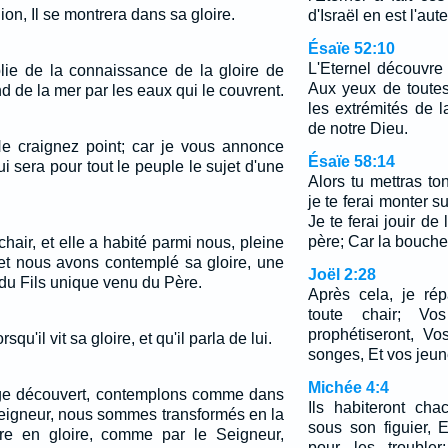
Sion, Il se montrera dans sa gloire.
d'Israël en est l'aute
Ésaïe 52:10
L'Eternel découvre 
plie de la connaissance de la gloire de
Aux yeux de toutes
d de la mer par les eaux qui le couvrent.
les extrémités de l
de notre Dieu.
 Ne craignez point; car je vous annonce
Ésaïe 58:14
 sera pour tout le peuple le sujet d'une
Alors tu mettras ton
je te ferai monter s
Je te ferai jouir de
père; Car la bouche 
 chair, et elle a habité parmi nous, pleine
 et nous avons contemplé sa gloire, une
Joël 2:28
 du Fils unique venu du Père.
Après cela, je ré
toute chair; Vos
prophétiseront, Vo
squ'il vit sa gloire, et qu'il parla de lui.
songes, Et vos jeun
Michée 4:4
age découvert, contemplons comme dans
Ils habiteront ch
 Seigneur, nous sommes transformés en la
sous son figuier, 
e en gloire, comme par le Seigneur,
pour les trouble