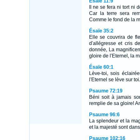
Ésaïe 11:9
Il ne se fera ni tort 
Car la terre sera rem
Comme le fond de la me
Ésaïe 35:2
Elle se couvrira de fle
d'allégresse et cris d
donnée, La magnificenc
gloire de l'Eternel, la
Ésaïe 60:1
Lève-toi, sois éclairée
l'Eternel se lève sur toi
Psaume 72:19
Béni soit à jamais so
remplie de sa gloire! 
Psaume 96:6
La splendeur et la mag
et la majesté sont dans
Psaume 102:16