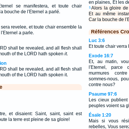
en plaines, Et les dé
Eternel se manifestera, et toute chair
Alors la gloire de
5
la bouche de l'Eternel a parlé.
Et au même instant
Car la bouche de l'E
l sera revelee, et toute chair ensemble la
Références Cro
l'Eternel a parle.
Luc 3:6
Et toute chair verra 
RD shall be revealed, and all flesh shall
e mouth of the LORD hath spoken
it
.
Exode 16:7
Et, au matin, vou
ion
l'Eternel, parce
RD shall be revealed, and all flesh shall
murmures contre
e mouth of the LORD hath spoken it.
sommes-nous, pou
contre nous?
e
Psaume 97:6
Les cieux publient 
peuples voient sa gl
utre, et disaient: Saint, saint, saint est
Ésaïe 1:20
ute la terre est pleine de sa gloire!
Mais si vous rési
rebelles, Vous sere