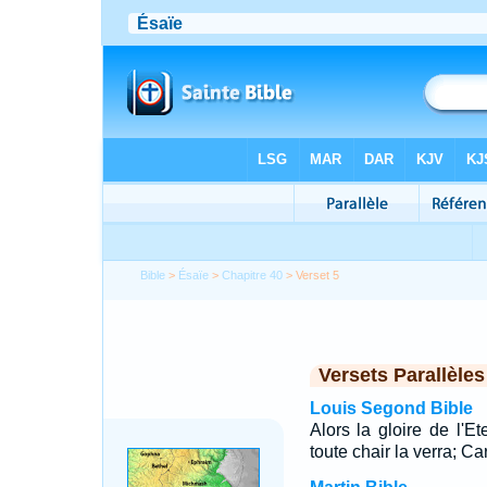
Bible
>
Ésaïe
>
Chapitre 40
> Verset 5
Versets Parallèles
Louis Segond Bible
Alors la gloire de l'E
toute chair la verra; Ca