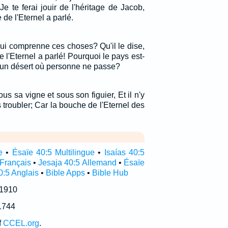
e te ferai jouir de l'héritage de Jacob,
 de l'Eternel a parlé.
ui comprenne ces choses? Qu'il le dise,
e l'Eternel a parlé! Pourquoi le pays est-
e un désert où personne ne passe?
us sa vigne et sous son figuier, Et il n'y
troubler; Car la bouche de l'Eternel des
e
•
Ésaïe 40:5 Multilingue
•
Isaías 40:5
 Français
•
Jesaja 40:5 Allemand
•
Ésaïe
0:5 Anglais
•
Bible Apps
•
Bible Hub
 1910
1744
f
CCEL.org
.