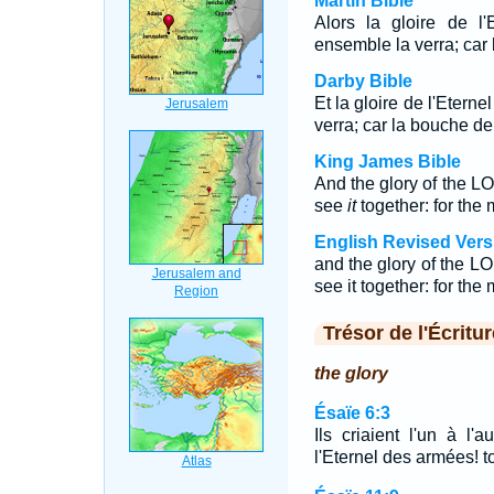
Martin Bible
Alors la gloire de l'
ensemble la verra; car 
Darby Bible
Et la gloire de l'Eterne
verra; car la bouche de 
King James Bible
And the glory of the LO
see
it
together: for th
English Revised Vers
and the glory of the LO
see it together: for th
Trésor de l'Écritur
the glory
Ésaïe 6:3
Ils criaient l'un à l'a
l'Eternel des armées! to