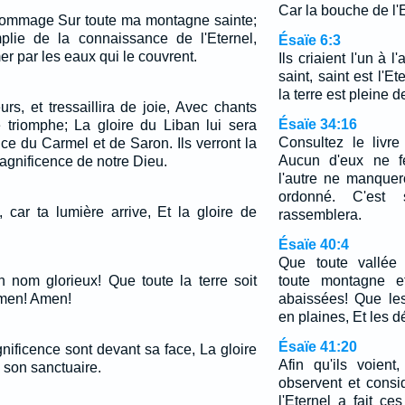
Car la bouche de l'E
ni dommage Sur toute ma montagne sainte;
plie de la connaissance de l'Eternel,
Ésaïe 6:3
r par les eaux qui le couvrent.
Ils criaient l'un à l'
saint, saint est l'E
la terre est pleine d
urs, et tressaillira de joie, Avec chants
Ésaïe 34:16
e triomphe; La gloire du Liban lui sera
Consultez le livre 
e du Carmel et de Saron. Ils verront la
Aucun d'eux ne fe
 magnificence de notre Dieu.
l'autre ne manquer
ordonné. C'est 
, car ta lumière arrive, Et la gloire de
rassemblera.
.
Ésaïe 40:4
Que toute vallée
n nom glorieux! Que toute la terre soit
toute montagne et
Amen! Amen!
abaissées! Que le
en plaines, Et les dé
Ésaïe 41:20
nificence sont devant sa face, La gloire
Afin qu'ils voient,
 son sanctuaire.
observent et cons
l'Eternel a fait c