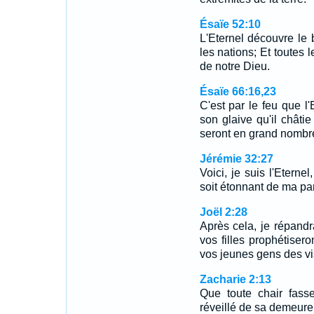
Ésaïe 52:10
L'Eternel découvre le 
les nations; Et toutes l
de notre Dieu.
Ésaïe 66:16,23
C'est par le feu que l
son glaive qu'il châtie
seront en grand nomb
Jérémie 32:27
Voici, je suis l'Eternel
soit étonnant de ma pa
Joël 2:28
Après cela, je répandra
vos filles prophétisero
vos jeunes gens des vi
Zacharie 2:13
Que toute chair fasse
réveillé de sa demeure 