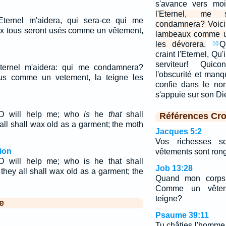
s'avance vers mo
l'Eternel, me
'Eternel m'aidera, qui sera-ce qui me
condamnera? Voici,
x tous seront usés comme un vêtement,
lambeaux comme un
les dévorera.
Q
10
craint l'Eternel, Qu
serviteur! Qui
'Eternel m'aidera: qui me condamnera?
l'obscurité et manq
t tous comme un vetement, la teigne les
confie dans le nom
s'appuie sur son D
OD will help me; who
is
he
that
shall
Références Cro
ll shall wax old as a garment; the moth
Jacques 5:2
Vos richesses so
ion
vêtements sont rong
 will help me; who is he that shall
Job 13:28
hey all shall wax old as a garment; the
Quand mon corps 
.
Comme un vêtem
teigne?
e
Psaume 39:11
Tu châties l'homme