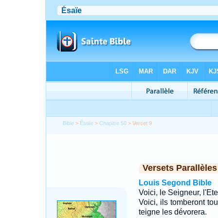
Bible
>
Ésaïe
>
Chapitre 50
> Verset 9
Versets Parallèles
Louis Segond Bible
Voici, le Seigneur, l'
Voici, ils tomberont 
teigne les dévorera.