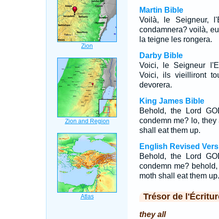
Martin Bible
Voilà, le Seigneur, l
condamnera? voilà, eu
la teigne les rongera.
Darby Bible
Voici, le Seigneur l
Voici, ils vieilliron
devorera.
King James Bible
Behold, the Lord G
condemn me? lo, they a
shall eat them up.
English Revised Vers
Behold, the Lord GOD
condemn me? behold, t
moth shall eat them up
Trésor de l'Écritur
they all