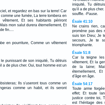
iniquité, Tu détr
qu'il a de plus cher
ciel, et regardez en bas sur la terre! Car
souffle. -Pause.
nt comme une fumée, La terre tombera en
êtement, Et ses habitants périront
Ésaïe 41:10
is mon salut durera éternellement, Et
Ne crains rien, ca
 de fin.…
promène pas des re
suis ton Dieu; Je te
secours, Je te s
be en pourriture, Comme un vêtement
triomphante.
Ésaïe 51:8
Car la teigne le
le punissant de son iniquité, Tu détruis
vêtement, Et la g
l a de plus cher. Oui, tout homme est un
de la laine; Mai
éternellement, Et
d'âge en âge.
subsisteras; Ils s'useront tous comme un
Ésaïe 54:17
ngeras comme un habit, et ils seront
Toute arme forgée
effet; Et toute l
justice contre toi,
est l'héritage des 