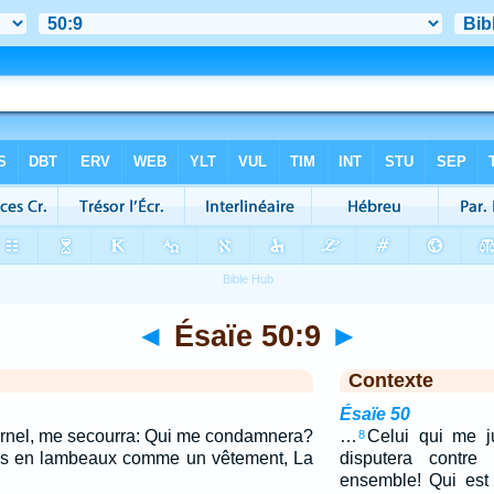
◄
Ésaïe 50:9
►
Contexte
Ésaïe 50
Eternel, me secourra: Qui me condamnera?
…
Celui qui me ju
8
tous en lambeaux comme un vêtement, La
disputera contre
ensemble! Qui est