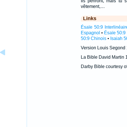
Ils périront, mais tu 
vêtement,…
Links
Ésaïe 50:9 Interlinéair
Espagnol
•
Ésaïe 50:9
50:9 Chinois
•
Isaiah 5
Version Louis Segond
La Bible David Martin 
Darby Bible courtesy o