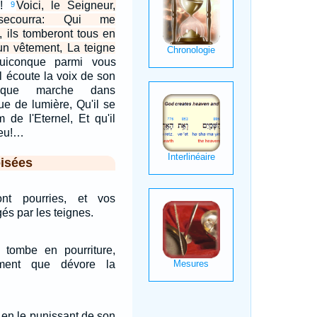
i!
Voici, le Seigneur,
9
 secourra: Qui me
 ils tomberont tous en
 vêtement, La teigne
uiconque parmi vous
'il écoute la voix de son
conque marche dans
ue de lumière, Qu'il se
 de l'Eternel, Et qu'il
ieu!…
isées
nt pourries, et vos
és par les teignes.
tombe en pourriture,
ent que dévore la
 en le punissant de son