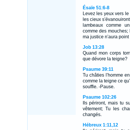
Ésaïe 51:6-8
Levez les yeux vers le 
les cieux s'évanouiro
lambeaux comme un v
comme des mouches; Ma
ma justice n'aura point
Job 13:28
Quand mon corps tom
que dévore la teigne?
Psaume 39:11
Tu châties l'homme en 
comme la teigne ce qu'i
souffle. -Pause.
Psaume 102:26
Ils périront, mais tu 
vêtement; Tu les cha
changés.
Hébreux 1:11,12