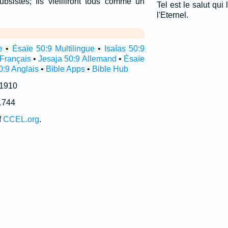
subsistes; Ils vieilliront tous comme un
Tel est le salut qui
l'Eternel.
e
•
Ésaïe 50:9 Multilingue
•
Isaías 50:9
 Français
•
Jesaja 50:9 Allemand
•
Ésaïe
0:9 Anglais
•
Bible Apps
•
Bible Hub
 1910
1744
f
CCEL.org
.