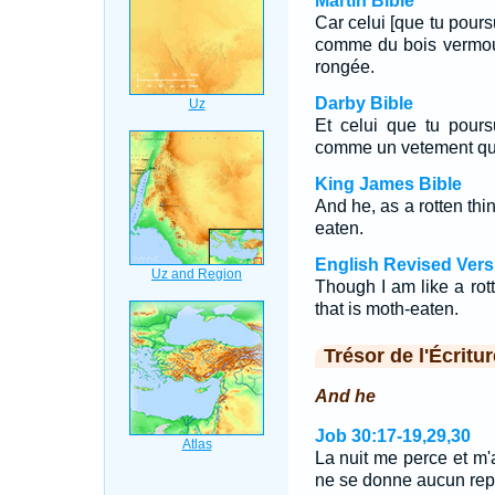
Martin Bible
Car celui [que tu pours
comme du bois vermou
rongée.
Darby Bible
Et celui que tu pour
comme un vetement que
King James Bible
And he, as a rotten thi
eaten.
English Revised Vers
Though I am like a rot
that is moth-eaten.
Trésor de l'Écritur
And he
Job 30:17-19,29,30
La nuit me perce et m'
ne se donne aucun re