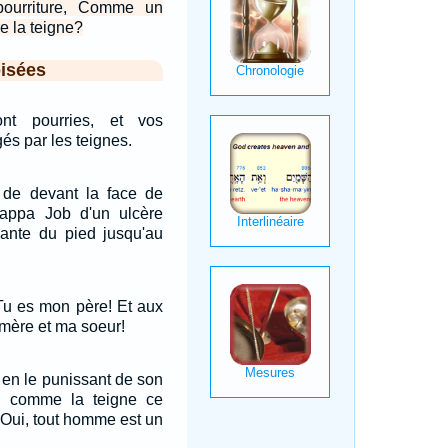
ourriture, Comme un
e la teigne?
isées
nt pourries, et vos
és par les teignes.
a de devant la face de
 frappa Job d'un ulcère
lante du pied jusqu'au
 Tu es mon père! Et aux
mère et ma soeur!
 en le punissant de son
uis comme la teigne ce
. Oui, tout homme est un