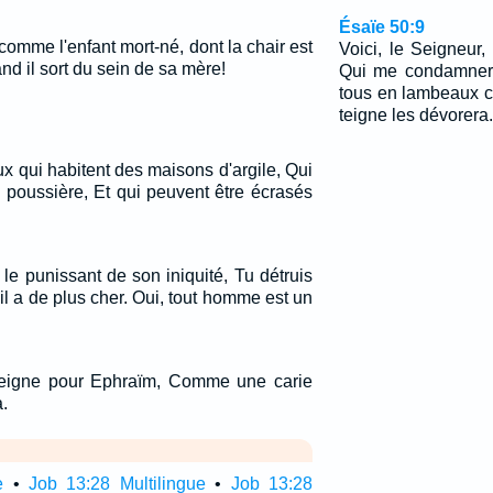
Ésaïe 50:9
 comme l'enfant mort-né, dont la chair est
Voici, le Seigneur,
d il sort du sein de sa mère!
Qui me condamnera
tous en lambeaux 
teigne les dévorera.
 qui habitent des maisons d'argile, Qui
la poussière, Et qui peuvent être écrasés
!
le punissant de son iniquité, Tu détruis
l a de plus cher. Oui, tout homme est un
eigne pour Ephraïm, Comme une carie
.
e
•
Job 13:28 Multilingue
•
Job 13:28