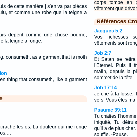
corps tombe en p
uis de cette manière,] s'en va par pièces
vêtement que dévor
lu, et comme une robe que la teigne a
Références Cro
Jacques 5:2
suis deperit comme une chose pourrie,
Vos richesses so
 la teigne a ronge.
vêtements sont rong
Job 2:7
ng, consumeth, as a garment that is moth
Et Satan se retir
l'Eternel. Puis il
malin, depuis la p
ion
sommet de la tête.
ten thing that consumeth, like a garment
Job 17:14
Je crie à la fosse:
e
vers: Vous êtes ma 
Psaume 39:11
Tu châties l'homme
iniquité, Tu détr
arrache les os, La douleur qui me ronge
qu'il a de plus cher
pos,…
souffle. -Pause.