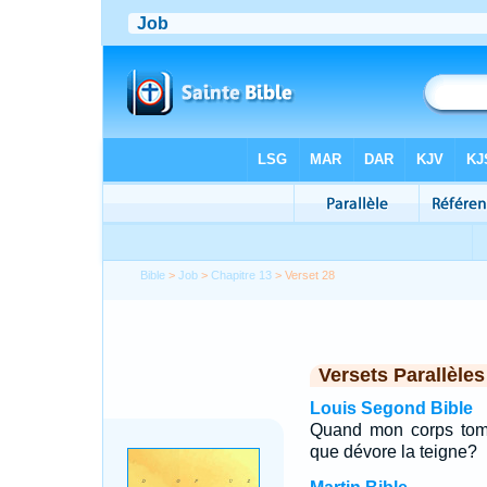
Bible
>
Job
>
Chapitre 13
> Verset 28
Versets Parallèles
Louis Segond Bible
Quand mon corps tom
que dévore la teigne?