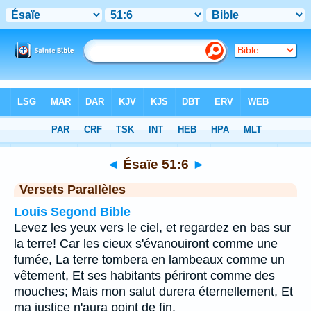
Bible
>
Ésaïe
>
Chapitre 51
> Verset 6
◄
Ésaïe 51:6
►
Versets Parallèles
Louis Segond Bible
Levez les yeux vers le ciel, et regardez en bas sur
la terre! Car les cieux s'évanouiront comme une
fumée, La terre tombera en lambeaux comme un
vêtement, Et ses habitants périront comme des
mouches; Mais mon salut durera éternellement, Et
ma justice n'aura point de fin.