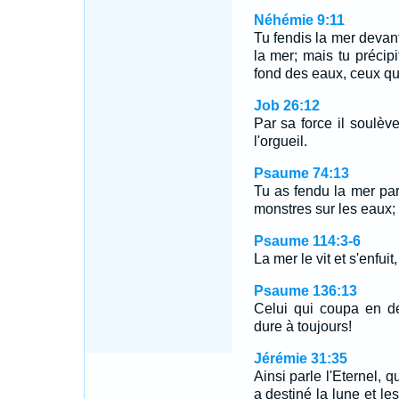
Néhémie 9:11
Tu fendis la mer devant
la mer; mais tu préci
fond des eaux, ceux qui
Job 26:12
Par sa force il soulève
l'orgueil.
Psaume 74:13
Tu as fendu la mer par
monstres sur les eaux;
Psaume 114:3-6
La mer le vit et s'enfui
Psaume 136:13
Celui qui coupa en d
dure à toujours!
Jérémie 31:35
Ainsi parle l'Eternel, qu
a destiné la lune et les