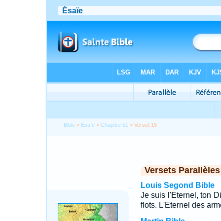
Bible
>
Ésaïe
>
Chapitre 51
> Verset 15
Versets Parallèles
Louis Segond Bible
Je suis l'Eternel, ton 
flots. L'Eternel des ar