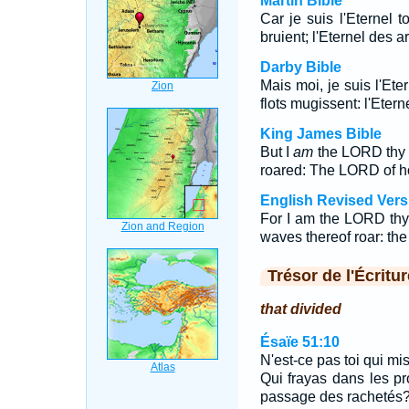
Martin Bible
Car je suis l'Eternel t
bruient; l'Eternel des
Darby Bible
Mais moi, je suis l'Ete
flots mugissent: l'Eter
King James Bible
But I
am
the LORD thy 
roared: The LORD of h
English Revised Vers
For I am the LORD thy 
waves thereof roar: th
Trésor de l'Écritur
that divided
Ésaïe 51:10
N'est-ce pas toi qui mi
Qui frayas dans les p
passage des rachetés