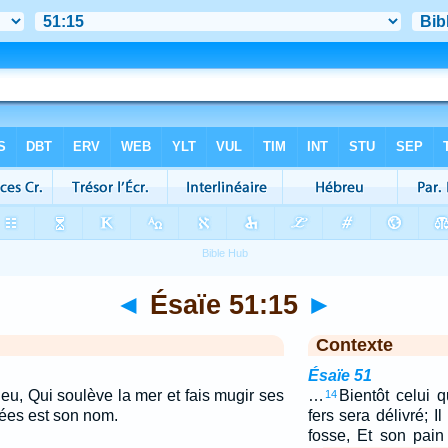
◄
Ésaïe 51:15
►
Contexte
Ésaïe 51
Dieu, Qui soulève la mer et fais mugir ses
…
Bientôt celui 
14
mées est son nom.
fers sera délivré; 
fosse, Et son pai