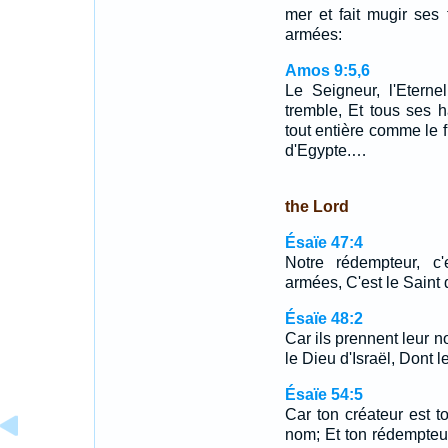
mer et fait mugir ses 
armées:
Amos 9:5,6
Le Seigneur, l'Eterne
tremble, Et tous ses h
tout entière comme le f
d'Egypte.…
the Lord
Ésaïe 47:4
Notre rédempteur, c'
armées, C'est le Saint d
Ésaïe 48:2
Car ils prennent leur no
le Dieu d'Israël, Dont 
Ésaïe 54:5
Car ton créateur est 
nom; Et ton rédempteur