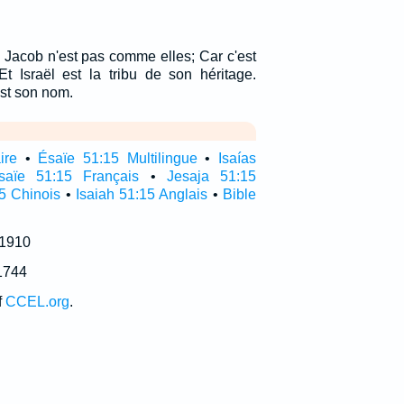
e Jacob n'est pas comme elles; Car c'est
Et Israël est la tribu de son héritage.
st son nom.
ire
•
Ésaïe 51:15 Multilingue
•
Isaías
saïe 51:15 Français
•
Jesaja 51:15
5 Chinois
•
Isaiah 51:15 Anglais
•
Bible
 1910
1744
f
CCEL.org
.