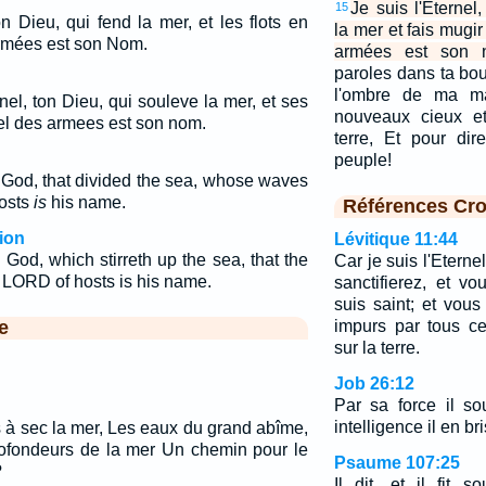
Je suis l'Eternel
15
on Dieu, qui fend la mer, et les flots en
la mer et fais mugir
 armées est son Nom.
armées est son 
paroles dans ta bou
l'ombre de ma ma
rnel, ton Dieu, qui souleve la mer, et ses
nouveaux cieux et
nel des armees est son nom.
terre, Et pour di
peuple!
God, that divided the sea, whose waves
osts
is
his name.
Références Cro
ion
Lévitique 11:44
God, which stirreth up the sea, that the
Car je suis l'Eterne
e LORD of hosts is his name.
sanctifierez, et vo
suis saint; et vou
e
impurs par tous ce
sur la terre.
Job 26:12
Par sa force il s
intelligence il en bri
s à sec la mer, Les eaux du grand abîme,
rofondeurs de la mer Un chemin pour le
Psaume 107:25
?
Il dit, et il fit s