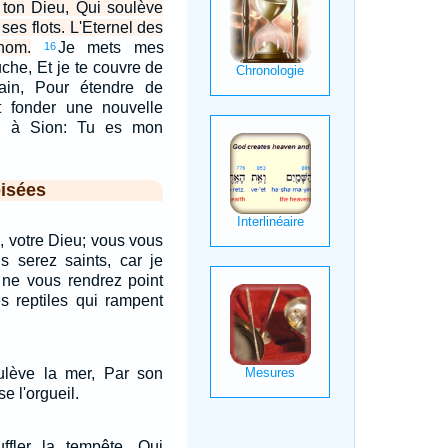
, ton Dieu, Qui soulève
 ses flots. L'Eternel des
nom.
Je mets mes
16
che, Et je te couvre de
in, Pour étendre de
 fonder une nouvelle
re à Sion: Tu es mon
isées
l, votre Dieu; vous vous
us serez saints, car je
s ne vous rendrez point
s reptiles qui rampent
oulève la mer, Par son
se l'orgueil.
ouffler la tempête, Qui