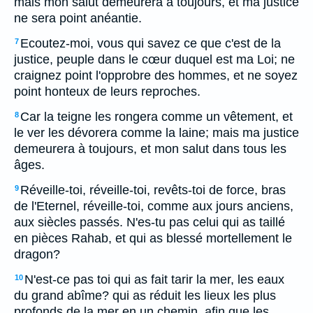
mais mon salut demeurera à toujours, et ma justice
ne sera point anéantie.
Ecoutez-moi, vous qui savez ce que c'est de la
7
justice, peuple dans le cœur duquel est ma Loi; ne
craignez point l'opprobre des hommes, et ne soyez
point honteux de leurs reproches.
Car la teigne les rongera comme un vêtement, et
8
le ver les dévorera comme la laine; mais ma justice
demeurera à toujours, et mon salut dans tous les
âges.
Réveille-toi, réveille-toi, revêts-toi de force, bras
9
de l'Eternel, réveille-toi, comme aux jours anciens,
aux siècles passés. N'es-tu pas celui qui as taillé
en pièces Rahab, et qui as blessé mortellement le
dragon?
N'est-ce pas toi qui as fait tarir la mer, les eaux
10
du grand abîme? qui as réduit les lieux les plus
profonds de la mer en un chemin, afin que les