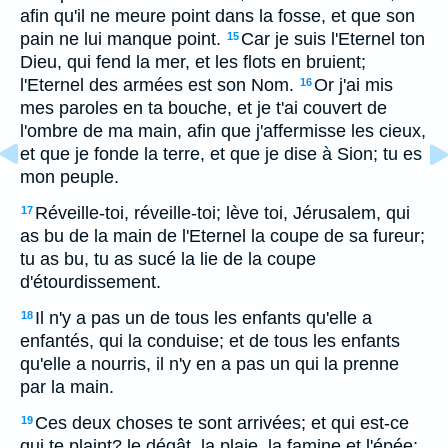
afin qu'il ne meure point dans la fosse, et que son
pain ne lui manque point.
Car je suis l'Eternel ton
15
Dieu, qui fend la mer, et les flots en bruient;
l'Eternel des armées est son Nom.
Or j'ai mis
16
mes paroles en ta bouche, et je t'ai couvert de
l'ombre de ma main, afin que j'affermisse les cieux,
et que je fonde la terre, et que je dise à Sion; tu es
mon peuple.
Réveille-toi, réveille-toi; lève toi, Jérusalem, qui
17
as bu de la main de l'Eternel la coupe de sa fureur;
tu as bu, tu as sucé la lie de la coupe
d'étourdissement.
Il n'y a pas un de tous les enfants qu'elle a
18
enfantés, qui la conduise; et de tous les enfants
qu'elle a nourris, il n'y en a pas un qui la prenne
par la main.
Ces deux choses te sont arrivées; et qui est-ce
19
qui te plaint? le dégât, la plaie, la famine et l'épée;