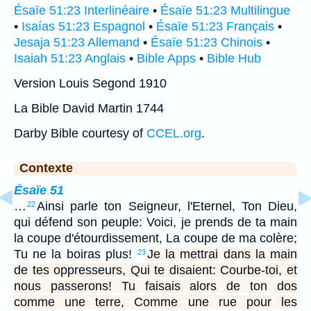
Ésaïe 51:23 Interlinéaire
•
Ésaïe 51:23 Multilingue
•
Isaías 51:23 Espagnol
•
Ésaïe 51:23 Français
•
Jesaja 51:23 Allemand
•
Ésaïe 51:23 Chinois
•
Isaiah 51:23 Anglais
•
Bible Apps
•
Bible Hub
Version Louis Segond 1910
La Bible David Martin 1744
Darby Bible courtesy of
CCEL.org
.
Contexte
Ésaïe 51
…
Ainsi parle ton Seigneur, l'Eternel, Ton Dieu,
22
qui défend son peuple: Voici, je prends de ta main
la coupe d'étourdissement, La coupe de ma colère;
Tu ne la boiras plus!
Je la mettrai dans la main
23
de tes oppresseurs, Qui te disaient: Courbe-toi, et
nous passerons! Tu faisais alors de ton dos
comme une terre, Comme une rue pour les