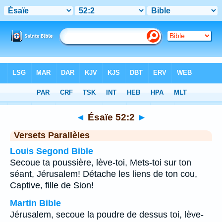
Bible
>
Ésaïe
>
Chapitre 52
> Verset 2
◄
Ésaïe 52:2
►
Versets Parallèles
Louis Segond Bible
Secoue ta poussière, lève-toi, Mets-toi sur ton
séant, Jérusalem! Détache les liens de ton cou,
Captive, fille de Sion!
Martin Bible
Jérusalem, secoue la poudre de dessus toi, lève-