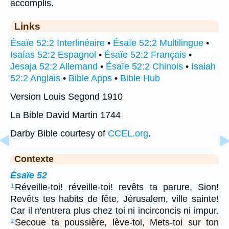
accomplis.
Links
Ésaïe 52:2 Interlinéaire
•
Ésaïe 52:2 Multilingue
•
Isaías 52:2 Espagnol
•
Ésaïe 52:2 Français
•
Jesaja 52:2 Allemand
•
Ésaïe 52:2 Chinois
•
Isaiah
52:2 Anglais
•
Bible Apps
•
Bible Hub
Version Louis Segond 1910
La Bible David Martin 1744
Darby Bible courtesy of
CCEL.org
.
Contexte
Ésaïe 52
Réveille-toi! réveille-toi! revêts ta parure, Sion!
1
Revêts tes habits de fête, Jérusalem, ville sainte!
Car il n'entrera plus chez toi ni incirconcis ni impur.
Secoue ta poussière, lève-toi, Mets-toi sur ton
2