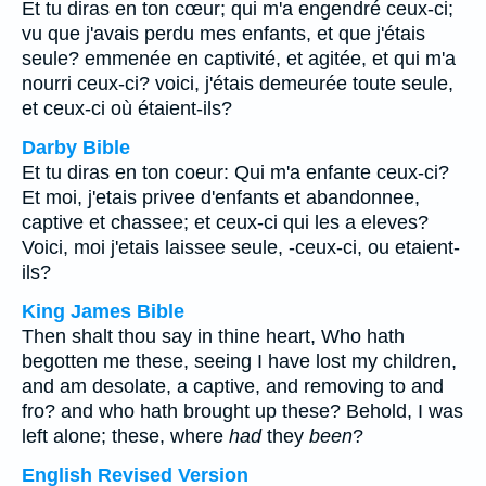
Et tu diras en ton cœur; qui m'a engendré ceux-ci;
vu que j'avais perdu mes enfants, et que j'étais
seule? emmenée en captivité, et agitée, et qui m'a
nourri ceux-ci? voici, j'étais demeurée toute seule,
et ceux-ci où étaient-ils?
Darby Bible
Et tu diras en ton coeur: Qui m'a enfante ceux-ci?
Et moi, j'etais privee d'enfants et abandonnee,
captive et chassee; et ceux-ci qui les a eleves?
Voici, moi j'etais laissee seule, -ceux-ci, ou etaient-
ils?
King James Bible
Then shalt thou say in thine heart, Who hath
begotten me these, seeing I have lost my children,
and am desolate, a captive, and removing to and
fro? and who hath brought up these? Behold, I was
left alone; these, where
had
they
been
?
English Revised Version