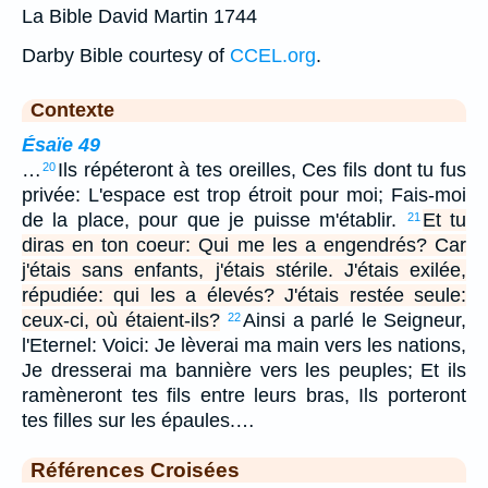
La Bible David Martin 1744
Darby Bible courtesy of
CCEL.org
.
Contexte
Ésaïe 49
…
Ils répéteront à tes oreilles, Ces fils dont tu fus
20
privée: L'espace est trop étroit pour moi; Fais-moi
de la place, pour que je puisse m'établir.
Et tu
21
diras en ton coeur: Qui me les a engendrés? Car
j'étais sans enfants, j'étais stérile. J'étais exilée,
répudiée: qui les a élevés? J'étais restée seule:
ceux-ci, où étaient-ils?
Ainsi a parlé le Seigneur,
22
l'Eternel: Voici: Je lèverai ma main vers les nations,
Je dresserai ma bannière vers les peuples; Et ils
ramèneront tes fils entre leurs bras, Ils porteront
tes filles sur les épaules.…
Références Croisées