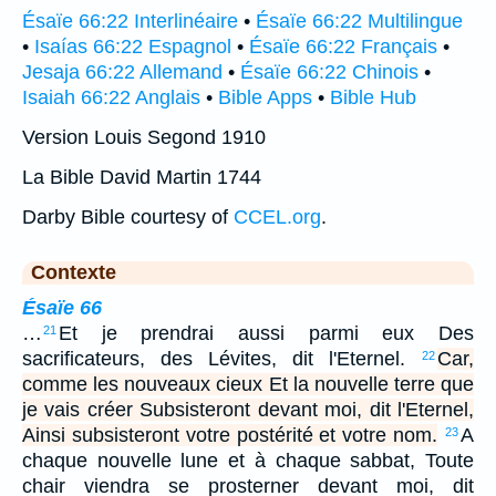
Ésaïe 66:22 Interlinéaire
•
Ésaïe 66:22 Multilingue
•
Isaías 66:22 Espagnol
•
Ésaïe 66:22 Français
•
Jesaja 66:22 Allemand
•
Ésaïe 66:22 Chinois
•
Isaiah 66:22 Anglais
•
Bible Apps
•
Bible Hub
Version Louis Segond 1910
La Bible David Martin 1744
Darby Bible courtesy of
CCEL.org
.
Contexte
Ésaïe 66
…
Et je prendrai aussi parmi eux Des
21
sacrificateurs, des Lévites, dit l'Eternel.
Car,
22
comme les nouveaux cieux Et la nouvelle terre que
je vais créer Subsisteront devant moi, dit l'Eternel,
Ainsi subsisteront votre postérité et votre nom.
A
23
chaque nouvelle lune et à chaque sabbat, Toute
chair viendra se prosterner devant moi, dit