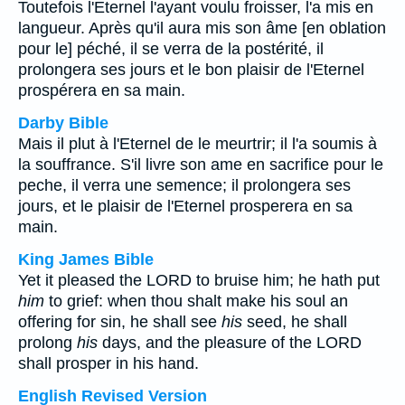
Toutefois l'Eternel l'ayant voulu froisser, l'a mis en
langueur. Après qu'il aura mis son âme [en oblation
pour le] péché, il se verra de la postérité, il
prolongera ses jours et le bon plaisir de l'Eternel
prospérera en sa main.
Darby Bible
Mais il plut à l'Eternel de le meurtrir; il l'a soumis à
la souffrance. S'il livre son ame en sacrifice pour le
peche, il verra une semence; il prolongera ses
jours, et le plaisir de l'Eternel prosperera en sa
main.
King James Bible
Yet it pleased the LORD to bruise him; he hath put
him
to grief: when thou shalt make his soul an
offering for sin, he shall see
his
seed, he shall
prolong
his
days, and the pleasure of the LORD
shall prosper in his hand.
English Revised Version