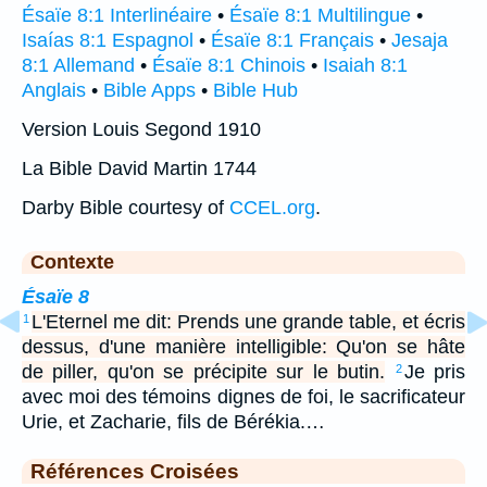
Ésaïe 8:1 Interlinéaire
•
Ésaïe 8:1 Multilingue
•
Isaías 8:1 Espagnol
•
Ésaïe 8:1 Français
•
Jesaja
8:1 Allemand
•
Ésaïe 8:1 Chinois
•
Isaiah 8:1
Anglais
•
Bible Apps
•
Bible Hub
Version Louis Segond 1910
La Bible David Martin 1744
Darby Bible courtesy of
CCEL.org
.
Contexte
Ésaïe 8
L'Eternel me dit: Prends une grande table, et écris
1
dessus, d'une manière intelligible: Qu'on se hâte
de piller, qu'on se précipite sur le butin.
Je pris
2
avec moi des témoins dignes de foi, le sacrificateur
Urie, et Zacharie, fils de Bérékia.…
Références Croisées