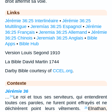
droit affermit sa voie.
Links
Jérémie 36:25 Interlinéaire
•
Jérémie 36:25
Multilingue
•
Jeremías 36:25 Espagnol
•
Jérémie
36:25 Français
•
Jeremia 36:25 Allemand
•
Jérémie
36:25 Chinois
•
Jeremiah 36:25 Anglais
•
Bible
Apps
•
Bible Hub
Version Louis Segond 1910
La Bible David Martin 1744
Darby Bible courtesy of
CCEL.org
.
Contexte
Jérémie 36
…
Le roi et tous ses serviteurs, qui entendirent
24
toutes ces paroles, ne furent point effrayés et ne
déchirèrent point leurs vêtements.
Elnathan,
25