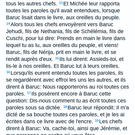
tous les autres chefs.
Et Michée leur rapporta
13
toutes les paroles qu'il avait entendues, lorsque
Baruc lisait dans le livre, aux oreilles du peuple.
Alors tous les chefs envoyèrent vers Baruc
14
Jehudi, fils de Nethania, fils de Schélémia, fils de
Cuschi, pour lui dire: Prends en main le livre dans
lequel tu as lu, aux oreilles du peuple, et viens!
Baruc, fils de Nérija, prit en main le livre, et se
rendit auprès d'eux.
Ils lui dirent: Assieds-toi, et
15
lis-le à nos oreilles. Et Baruc lut à leurs oreilles.
Lorsqu'ils eurent entendu toutes les paroles, ils
16
se regardèrent avec effroi les uns les autres, et ils
dirent à Baruc: Nous rapporterons au roi toutes ces
paroles.
Ils posèrent encore à Baruc cette
17
question: Dis-nous comment tu as écrit toutes ces
paroles sous sa dictée.
Baruc leur répondit: Il m'a
18
dicté de sa bouche toutes ces paroles, et je les ai
écrites dans ce livre avec de l'encre.
Les chefs
19
dirent à Baruc: Va, cache-toi, ainsi que Jérémie, et