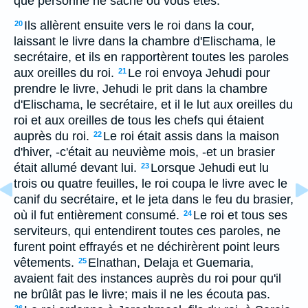
que personne ne sache où vous êtes.
Ils allèrent ensuite vers le roi dans la cour,
20
laissant le livre dans la chambre d'Elischama, le
secrétaire, et ils en rapportèrent toutes les paroles
aux oreilles du roi.
Le roi envoya Jehudi pour
21
prendre le livre, Jehudi le prit dans la chambre
d'Elischama, le secrétaire, et il le lut aux oreilles du
roi et aux oreilles de tous les chefs qui étaient
auprès du roi.
Le roi était assis dans la maison
22
d'hiver, -c'était au neuvième mois, -et un brasier
était allumé devant lui.
Lorsque Jehudi eut lu
23
trois ou quatre feuilles, le roi coupa le livre avec le
canif du secrétaire, et le jeta dans le feu du brasier,
où il fut entièrement consumé.
Le roi et tous ses
24
serviteurs, qui entendirent toutes ces paroles, ne
furent point effrayés et ne déchirèrent point leurs
vêtements.
Elnathan, Delaja et Guemaria,
25
avaient fait des instances auprès du roi pour qu'il
ne brûlât pas le livre; mais il ne les écouta pas.