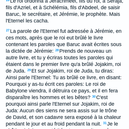
Le roi ordonna à Jerachmeel, fils du roi, à Seraja,
26
fils d'Azriel, et à Schélémia, fils d'Abdeel, de saisir
Baruc, le secrétaire, et Jérémie, le prophète. Mais
l'Eternel les cacha.
La parole de l'Eternel fut adressée à Jérémie, en
27
ces mots, après que le roi eut brûlé le livre
contenant les paroles que Baruc avait écrites sous
la dictée de Jérémie:
Prends de nouveau un
28
autre livre, et tu y écriras toutes les paroles qui
étaient dans le premier livre qu'a brûlé Jojakim, roi
de Juda.
Et sur Jojakim, roi de Juda, tu diras:
29
Ainsi parle l'Eternel: Tu as brûlé ce livre, en disant:
Pourquoi y as-tu écrit ces paroles: Le roi de
Babylone viendra, il détruira ce pays, et il en fera
disparaître les hommes et les bêtes?
C'est
30
pourquoi ainsi parle l'Eternel sur Jojakim, roi de
Juda: Aucun des siens ne sera assis sur le trône
de David, et son cadavre sera exposé à la chaleur
pendant le jour et au froid pendant la nuit.
Je le
31