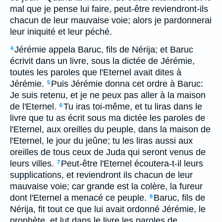
mal que je pense lui faire, peut-être reviendront-ils
chacun de leur mauvaise voie; alors je pardonnerai
leur iniquité et leur péché.
Jérémie appela Baruc, fils de Nérija; et Baruc
4
écrivit dans un livre, sous la dictée de Jérémie,
toutes les paroles que l'Eternel avait dites à
Jérémie.
Puis Jérémie donna cet ordre à Baruc:
5
Je suis retenu, et je ne peux pas aller à la maison
de l'Eternel.
Tu iras toi-même, et tu liras dans le
6
livre que tu as écrit sous ma dictée les paroles de
l'Eternel, aux oreilles du peuple, dans la maison de
l'Eternel, le jour du jeûne; tu les liras aussi aux
oreilles de tous ceux de Juda qui seront venus de
leurs villes.
Peut-être l'Eternel écoutera-t-il leurs
7
supplications, et reviendront ils chacun de leur
mauvaise voie; car grande est la colère, la fureur
dont l'Eternel a menacé ce peuple.
Baruc, fils de
8
Nérija, fit tout ce que lui avait ordonné Jérémie, le
prophète, et lut dans le livre les paroles de