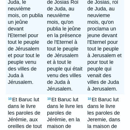
Juda, le
de Josias Roi
de Josias, roi
neuvième
de Juda, au
de Juda, au
mois, on publia
neuvième
neuvieme
un jeûne
mois, qu'on
mois, qu'on
devant
publia le jeûne
proclama un
l'Eternel pour
en la présence
jeune devant
tout le peuple
de l'Eternel à
l'Eternel pour
de Jérusalem
tout le peuple
tout le peuple
et pour tout le
de Jérusalem
à Jerusalem et
peuple venu
et à tout le
pour tout le
des villes de
peuple qui était
peuple qui
Juda à
venu des villes
venait des
Jérusalem.
de Juda à
villes de Juda
Jérusalem.
à Jerusalem.
Et Baruc lut
Et Baruc lut
Et Baruc lut
10
10
10
dans le livre
dans le livre les
dans le livre
les paroles de
paroles de
les paroles de
Jérémie, aux
Jérémie, en la
Jeremie, dans
oreilles de tout
maison de
la maison de