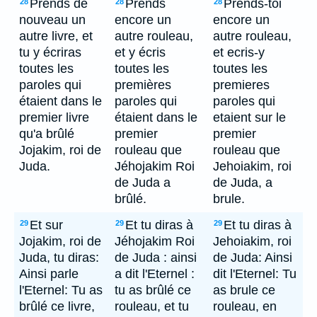
Prends de
Prends
Prends-toi
28
28
28
nouveau un
encore un
encore un
autre livre, et
autre rouleau,
autre rouleau,
tu y écriras
et y écris
et ecris-y
toutes les
toutes les
toutes les
paroles qui
premières
premieres
étaient dans le
paroles qui
paroles qui
premier livre
étaient dans le
etaient sur le
qu'a brûlé
premier
premier
Jojakim, roi de
rouleau que
rouleau que
Juda.
Jéhojakim Roi
Jehoiakim, roi
de Juda a
de Juda, a
brûlé.
brule.
Et sur
Et tu diras à
Et tu diras à
29
29
29
Jojakim, roi de
Jéhojakim Roi
Jehoiakim, roi
Juda, tu diras:
de Juda : ainsi
de Juda: Ainsi
Ainsi parle
a dit l'Eternel :
dit l'Eternel: Tu
l'Eternel: Tu as
tu as brûlé ce
as brule ce
brûlé ce livre,
rouleau, et tu
rouleau, en