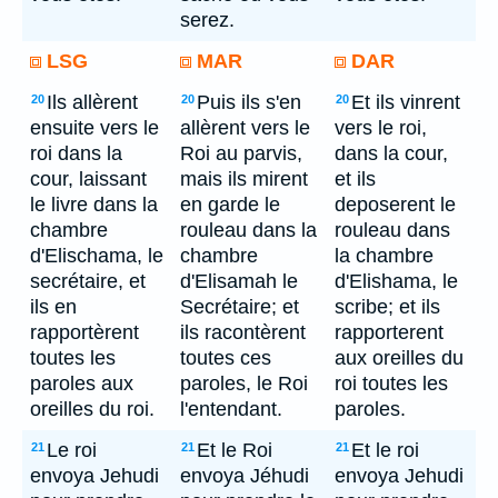
serez.
LSG
MAR
DAR
Ils allèrent
Puis ils s'en
Et ils vinrent
20
20
20
ensuite vers le
allèrent vers le
vers le roi,
roi dans la
Roi au parvis,
dans la cour,
cour, laissant
mais ils mirent
et ils
le livre dans la
en garde le
deposerent le
chambre
rouleau dans la
rouleau dans
d'Elischama, le
chambre
la chambre
secrétaire, et
d'Elisamah le
d'Elishama, le
ils en
Secrétaire; et
scribe; et ils
rapportèrent
ils racontèrent
rapporterent
toutes les
toutes ces
aux oreilles du
paroles aux
paroles, le Roi
roi toutes les
oreilles du roi.
l'entendant.
paroles.
Le roi
Et le Roi
Et le roi
21
21
21
envoya Jehudi
envoya Jéhudi
envoya Jehudi