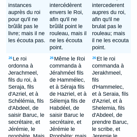
instances
intercédèrent
intercederent
auprès du roi
envers le Roi,
aupres du roi,
pour qu'il ne
afin qu'il ne
afin qu'il ne
brûlât pas le
brûlât point le
brulat pas le
livre; mais il ne
rouleau, mais il
rouleau; mais
les écouta pas.
ne les écouta
il ne les ecouta
point.
point.
Le roi
Même le Roi
Et le roi
26
26
26
ordonna à
commanda à
commanda à
Jerachmeel,
Jérahméel fils
Jerakhmeel,
fils du roi, à
de Hammélec,
fils
Seraja, fils
et à Séraja fils
d'Hammelec,
d'Azriel, et à
de Hazriel, et à
et à Seraia, fils
Schélémia, fils
Sélemja fils de
d'Azriel, et à
d'Abdeel, de
Habdéel, de
Shelemia, fils
saisir Baruc, le
saisir Baruc le
d'Abdeel, de
secrétaire, et
secrétaire, et
prendre Baruc,
Jérémie, le
Jérémie le
le scribe, et
prophète. Mais
Prophète; mais
Jeremie le