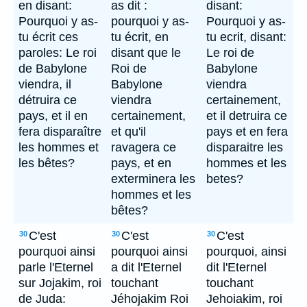
en disant:
as dit :
disant:
Pourquoi y as-
pourquoi y as-
Pourquoi y as-
tu écrit ces
tu écrit, en
tu ecrit, disant:
paroles: Le roi
disant que le
Le roi de
de Babylone
Roi de
Babylone
viendra, il
Babylone
viendra
détruira ce
viendra
certainement,
pays, et il en
certainement,
et il detruira ce
fera disparaître
et qu'il
pays et en fera
les hommes et
ravagera ce
disparaitre les
les bêtes?
pays, et en
hommes et les
exterminera les
betes?
hommes et les
bêtes?
C'est
C'est
C'est
30
30
30
pourquoi ainsi
pourquoi ainsi
pourquoi, ainsi
parle l'Eternel
a dit l'Eternel
dit l'Eternel
sur Jojakim, roi
touchant
touchant
de Juda:
Jéhojakim Roi
Jehoiakim, roi