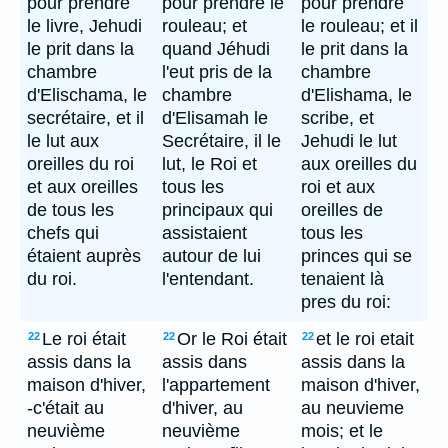
pour prendre
pour prendre le
pour prendre
le livre, Jehudi
rouleau; et
le rouleau; et il
le prit dans la
quand Jéhudi
le prit dans la
chambre
l'eut pris de la
chambre
d'Elischama, le
chambre
d'Elishama, le
secrétaire, et il
d'Elisamah le
scribe, et
le lut aux
Secrétaire, il le
Jehudi le lut
oreilles du roi
lut, le Roi et
aux oreilles du
et aux oreilles
tous les
roi et aux
de tous les
principaux qui
oreilles de
chefs qui
assistaient
tous les
étaient auprès
autour de lui
princes qui se
du roi.
l'entendant.
tenaient là
pres du roi:
Le roi était
Or le Roi était
et le roi etait
22
22
22
assis dans la
assis dans
assis dans la
maison d'hiver,
l'appartement
maison d'hiver,
-c'était au
d'hiver, au
au neuvieme
neuvième
neuvième
mois; et le