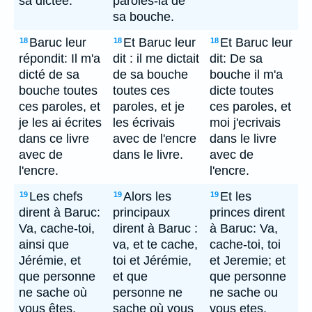
sa dictée.
paroles-là de
sa bouche.
Baruc leur
Et Baruc leur
Et Baruc leur
18
18
18
répondit: Il m'a
dit : il me dictait
dit: De sa
dicté de sa
de sa bouche
bouche il m'a
bouche toutes
toutes ces
dicte toutes
ces paroles, et
paroles, et je
ces paroles, et
je les ai écrites
les écrivais
moi j'ecrivais
dans ce livre
avec de l'encre
dans le livre
avec de
dans le livre.
avec de
l'encre.
l'encre.
Les chefs
Alors les
Et les
19
19
19
dirent à Baruc:
principaux
princes dirent
Va, cache-toi,
dirent à Baruc :
à Baruc: Va,
ainsi que
va, et te cache,
cache-toi, toi
Jérémie, et
toi et Jérémie,
et Jeremie; et
que personne
et que
que personne
ne sache où
personne ne
ne sache ou
vous êtes.
sache où vous
vous etes.