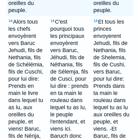
oreilles du
oreilles du
peuple.
peuple.
Alors tous
C'est
Et tous les
14
14
14
les chefs
pourquoi tous
princes
envoyèrent
les principaux
envoyerent
vers Baruc
envoyèrent
Jehudi, fils de
Jehudi, fils de
vers Baruc,
Nethania, fils
Nethania, fils
Jéhudi, fils de
de Shelemia,
de Schélémia,
Néthania, fils
fils de Cushi,
fils de Cuschi,
de Sélemja, fils
vers Baruc,
pour lui dire:
de Cusci, pour
pour lui dire:
Prends en
lui dire : prends
Prends dans
main le livre
en ta main le
ta main le
dans lequel tu
rouleau dans
rouleau dans
as lu, aux
lequel tu as lu,
lequel tu as lu
oreilles du
le peuple
aux oreilles du
peuple, et
l'entendant, et
peuple, et
viens! Baruc,
viens ici.
viens. -Et
fils de Nérija,
Baruch donc
Baruc, fils de