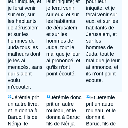
leur iniquité, et
leur iniquité; et
pour leur
je ferai venir
je ferai venir
iniquite, et je
sur eux, sur
sur eux, et sur
ferai venir sur
les habitants
les habitants
eux, et sur les
de Jérusalem
de Jérusalem,
habitants de
et sur les
et sur les
Jerusalem, et
hommes de
hommes de
sur les
Juda tous les
Juda, tout le
hommes de
malheurs dont
mal que je leur
Juda, tout le
je les ai
ai prononcé, et
mal que je leur
menacés, sans
qu'ils n'ont
ai annonce, et
qu'ils aient
point écouté.
ils n'ont point
voulu
ecoute.
m'écouter.
Jérémie prit
Jérémie donc
Et Jeremie
32
32
32
un autre livre,
prit un autre
prit un autre
et le donna à
rouleau, et le
rouleau, et le
Baruc, fils de
donna à Baruc
donna à
Nérija, le
fils de Nérija
Baruc, fils de