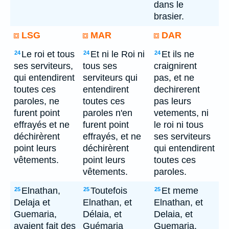
dans le
brasier.
LSG
MAR
DAR
Le roi et tous
Et ni le Roi ni
Et ils ne
24
24
24
ses serviteurs,
tous ses
craignirent
qui entendirent
serviteurs qui
pas, et ne
toutes ces
entendirent
dechirerent
paroles, ne
toutes ces
pas leurs
furent point
paroles n'en
vetements, ni
effrayés et ne
furent point
le roi ni tous
déchirèrent
effrayés, et ne
ses serviteurs
point leurs
déchirèrent
qui entendirent
vêtements.
point leurs
toutes ces
vêtements.
paroles.
Elnathan,
Toutefois
Et meme
25
25
25
Delaja et
Elnathan, et
Elnathan, et
Guemaria,
Délaia, et
Delaia, et
avaient fait des
Guémaria
Guemaria,