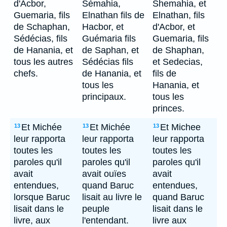
d'Acbor,
Sémahia,
Shemahia, et
Guemaria, fils
Elnathan fils de
Elnathan, fils
de Schaphan,
Hacbor, et
d'Acbor, et
Sédécias, fils
Guémaria fils
Guemaria, fils
de Hanania, et
de Saphan, et
de Shaphan,
tous les autres
Sédécias fils
et Sedecias,
chefs.
de Hanania, et
fils de
tous les
Hanania, et
principaux.
tous les
princes.
Et Michée
Et Michée
Et Michee
13
13
13
leur rapporta
leur rapporta
leur rapporta
toutes les
toutes les
toutes les
paroles qu'il
paroles qu'il
paroles qu'il
avait
avait ouïes
avait
entendues,
quand Baruc
entendues,
lorsque Baruc
lisait au livre le
quand Baruc
lisait dans le
peuple
lisait dans le
livre, aux
l'entendant.
livre aux