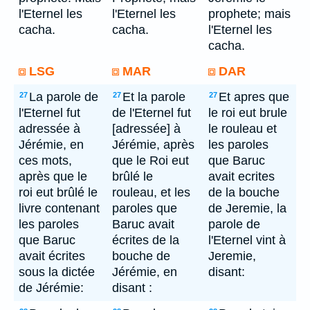
l'Eternel les
l'Eternel les
prophete; mais
cacha.
cacha.
l'Eternel les
cacha.
LSG
MAR
DAR
La parole de
Et la parole
Et apres que
27
27
27
l'Eternel fut
de l'Eternel fut
le roi eut brule
adressée à
[adressée] à
le rouleau et
Jérémie, en
Jérémie, après
les paroles
ces mots,
que le Roi eut
que Baruc
après que le
brûlé le
avait ecrites
roi eut brûlé le
rouleau, et les
de la bouche
livre contenant
paroles que
de Jeremie, la
les paroles
Baruc avait
parole de
que Baruc
écrites de la
l'Eternel vint à
avait écrites
bouche de
Jeremie,
sous la dictée
Jérémie, en
disant:
de Jérémie:
disant :