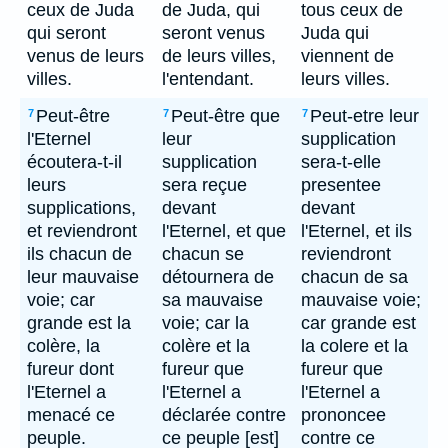
ceux de Juda
de Juda, qui
tous ceux de
qui seront
seront venus
Juda qui
venus de leurs
de leurs villes,
viennent de
villes.
l'entendant.
leurs villes.
Peut-être
Peut-être que
Peut-etre leur
7
7
7
l'Eternel
leur
supplication
écoutera-t-il
supplication
sera-t-elle
leurs
sera reçue
presentee
supplications,
devant
devant
et reviendront
l'Eternel, et que
l'Eternel, et ils
ils chacun de
chacun se
reviendront
leur mauvaise
détournera de
chacun de sa
voie; car
sa mauvaise
mauvaise voie;
grande est la
voie; car la
car grande est
colère, la
colère et la
la colere et la
fureur dont
fureur que
fureur que
l'Eternel a
l'Eternel a
l'Eternel a
menacé ce
déclarée contre
prononcee
peuple.
ce peuple [est]
contre ce