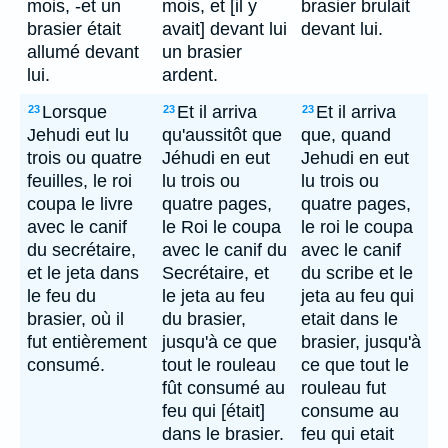
mois, -et un
mois, et [il y
brasier brulait
brasier était
avait] devant lui
devant lui.
allumé devant
un brasier
lui.
ardent.
Lorsque
Et il arriva
Et il arriva
23
23
23
Jehudi eut lu
qu'aussitôt que
que, quand
trois ou quatre
Jéhudi en eut
Jehudi en eut
feuilles, le roi
lu trois ou
lu trois ou
coupa le livre
quatre pages,
quatre pages,
avec le canif
le Roi le coupa
le roi le coupa
du secrétaire,
avec le canif du
avec le canif
et le jeta dans
Secrétaire, et
du scribe et le
le feu du
le jeta au feu
jeta au feu qui
brasier, où il
du brasier,
etait dans le
fut entièrement
jusqu'à ce que
brasier, jusqu'à
consumé.
tout le rouleau
ce que tout le
fût consumé au
rouleau fut
feu qui [était]
consume au
dans le brasier.
feu qui etait