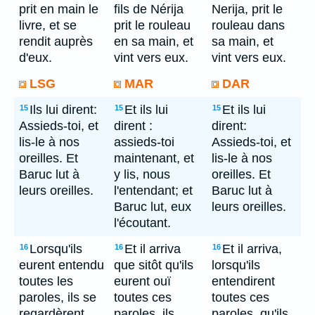
prit en main le
fils de Nérija
Nerija, prit le
livre, et se
prit le rouleau
rouleau dans
rendit auprès
en sa main, et
sa main, et
d'eux.
vint vers eux.
vint vers eux.
LSG
MAR
DAR
Ils lui dirent:
Et ils lui
Et ils lui
15
15
15
Assieds-toi, et
dirent :
dirent:
lis-le à nos
assieds-toi
Assieds-toi, et
oreilles. Et
maintenant, et
lis-le à nos
Baruc lut à
y lis, nous
oreilles. Et
leurs oreilles.
l'entendant; et
Baruc lut à
Baruc lut, eux
leurs oreilles.
l'écoutant.
Lorsqu'ils
Et il arriva
Et il arriva,
16
16
16
eurent entendu
que sitôt qu'ils
lorsqu'ils
toutes les
eurent ouï
entendirent
paroles, ils se
toutes ces
toutes ces
regardèrent
paroles, ils
paroles, qu'ils