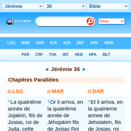
Bible
> Jérémie 36
◄
Jérémie 36
►
Chapitres Parallèles
LSG
MAR
DAR
La quatrième
Or il arriva, en
Et il arriva, en
1
1
1
année de
la quatrième
la quatrieme
Jojakim, fils de
année de
annee de
Josias, roi de
Jéhojakim fils
Jehoiakim, fils
Juda, cette
de Josias Roi
de Josias, roi