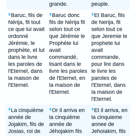
grande.
peuple.
Baruc, fils de
Baruc donc
Et Baruc, fils
8
8
8
Nérija, fit tout
fils de Nérija fit
de Nerija, fit
ce que lui avait
selon tout ce
selon tout ce
ordonné
que Jérémie le
que Jeremie le
Jérémie, le
Prophète lui
prophete lui
prophète, et lut
avait
avait
dans le livre
commandé,
commande,
les paroles de
lisant dans le
pour lire dans
l'Eternel, dans
livre les paroles
le livre les
la maison de
de l'Eternel, en
paroles de
l'Eternel.
la maison de
l'Eternel, dans
l'Eternel.
la maison de
l'Eternel.
La cinquième
Or il arriva en
Et il arriva, en
9
9
9
année de
la cinquième
la cinquieme
Jojakim, fils de
année de
annee de
Josias, roi de
Jéhojakim fils
Jehoiakim, fils