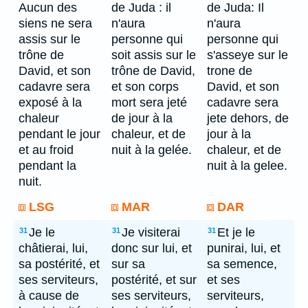
Aucun des
de Juda : il
de Juda: Il
siens ne sera
n'aura
n'aura
assis sur le
personne qui
personne qui
trône de
soit assis sur le
s'asseye sur le
David, et son
trône de David,
trone de
cadavre sera
et son corps
David, et son
exposé à la
mort sera jeté
cadavre sera
chaleur
de jour à la
jete dehors, de
pendant le jour
chaleur, et de
jour à la
et au froid
nuit à la gelée.
chaleur, et de
pendant la
nuit à la gelee.
nuit.
LSG
MAR
DAR
Je le
Je visiterai
Et je le
31
31
31
châtierai, lui,
donc sur lui, et
punirai, lui, et
sa postérité, et
sur sa
sa semence,
ses serviteurs,
postérité, et sur
et ses
à cause de
ses serviteurs,
serviteurs,