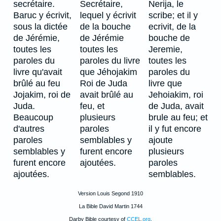
secrétaire.
Secrétaire,
Nerija, le
Baruc y écrivit,
lequel y écrivit
scribe; et il y
sous la dictée
de la bouche
ecrivit, de la
de Jérémie,
de Jérémie
bouche de
toutes les
toutes les
Jeremie,
paroles du
paroles du livre
toutes les
livre qu'avait
que Jéhojakim
paroles du
brûlé au feu
Roi de Juda
livre que
Jojakim, roi de
avait brûlé au
Jehoiakim, roi
Juda.
feu, et
de Juda, avait
Beaucoup
plusieurs
brule au feu; et
d'autres
paroles
il y fut encore
paroles
semblables y
ajoute
semblables y
furent encore
plusieurs
furent encore
ajoutées.
paroles
ajoutées.
semblables.
Version Louis Segond 1910
La Bible David Martin 1744
Darby Bible courtesy of
CCEL.org
.