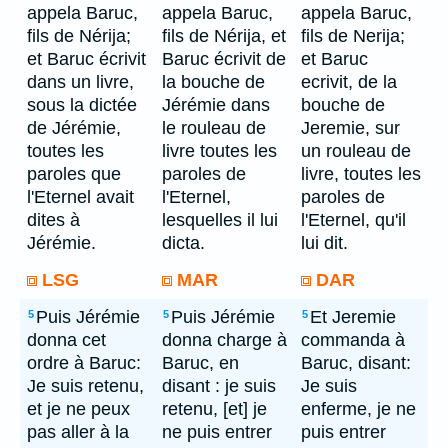
appela Baruc,
appela Baruc,
appela Baruc,
fils de Nérija;
fils de Nérija, et
fils de Nerija;
et Baruc écrivit
Baruc écrivit de
et Baruc
dans un livre,
la bouche de
ecrivit, de la
sous la dictée
Jérémie dans
bouche de
de Jérémie,
le rouleau de
Jeremie, sur
toutes les
livre toutes les
un rouleau de
paroles que
paroles de
livre, toutes les
l'Eternel avait
l'Eternel,
paroles de
dites à
lesquelles il lui
l'Eternel, qu'il
Jérémie.
dicta.
lui dit.
LSG
MAR
DAR
Puis Jérémie
Puis Jérémie
Et Jeremie
5
5
5
donna cet
donna charge à
commanda à
ordre à Baruc:
Baruc, en
Baruc, disant:
Je suis retenu,
disant : je suis
Je suis
et je ne peux
retenu, [et] je
enferme, je ne
pas aller à la
ne puis entrer
puis entrer