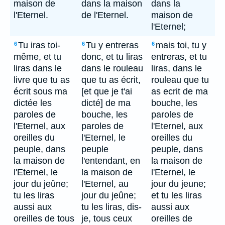
maison de
dans la maison
dans la
l'Eternel.
de l'Eternel.
maison de
l'Eternel;
Tu iras toi-
Tu y entreras
mais toi, tu y
6
6
6
même, et tu
donc, et tu liras
entreras, et tu
liras dans le
dans le rouleau
liras, dans le
livre que tu as
que tu as écrit,
rouleau que tu
écrit sous ma
[et que je t'ai
as ecrit de ma
dictée les
dicté] de ma
bouche, les
paroles de
bouche, les
paroles de
l'Eternel, aux
paroles de
l'Eternel, aux
oreilles du
l'Eternel, le
oreilles du
peuple, dans
peuple
peuple, dans
la maison de
l'entendant, en
la maison de
l'Eternel, le
la maison de
l'Eternel, le
jour du jeûne;
l'Eternel, au
jour du jeune;
tu les liras
jour du jeûne;
et tu les liras
aussi aux
tu les liras, dis-
aussi aux
oreilles de tous
je, tous ceux
oreilles de