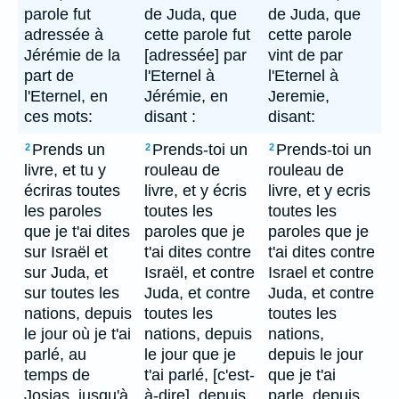
parole fut
de Juda, que
de Juda, que
adressée à
cette parole fut
cette parole
Jérémie de la
[adressée] par
vint de par
part de
l'Eternel à
l'Eternel à
l'Eternel, en
Jérémie, en
Jeremie,
ces mots:
disant :
disant:
Prends un
Prends-toi un
Prends-toi un
2
2
2
livre, et tu y
rouleau de
rouleau de
écriras toutes
livre, et y écris
livre, et y ecris
les paroles
toutes les
toutes les
que je t'ai dites
paroles que je
paroles que je
sur Israël et
t'ai dites contre
t'ai dites contre
sur Juda, et
Israël, et contre
Israel et contre
sur toutes les
Juda, et contre
Juda, et contre
nations, depuis
toutes les
toutes les
le jour où je t'ai
nations, depuis
nations,
parlé, au
le jour que je
depuis le jour
temps de
t'ai parlé, [c'est-
que je t'ai
Josias, jusqu'à
à-dire], depuis
parle, depuis