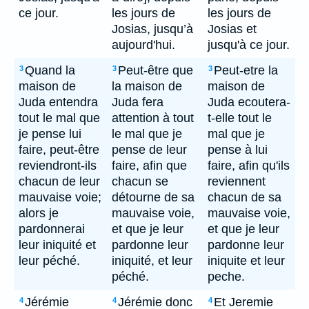
ce jour.
les jours de
les jours de
Josias, jusqu’à
Josias et
aujourd'hui.
jusqu'à ce jour.
Quand la
Peut-être que
Peut-etre la
3
3
3
maison de
la maison de
maison de
Juda entendra
Juda fera
Juda ecoutera-
tout le mal que
attention à tout
t-elle tout le
je pense lui
le mal que je
mal que je
faire, peut-être
pense de leur
pense à lui
reviendront-ils
faire, afin que
faire, afin qu'ils
chacun de leur
chacun se
reviennent
mauvaise voie;
détourne de sa
chacun de sa
alors je
mauvaise voie,
mauvaise voie,
pardonnerai
et que je leur
et que je leur
leur iniquité et
pardonne leur
pardonne leur
leur péché.
iniquité, et leur
iniquite et leur
péché.
peche.
Jérémie
Jérémie donc
Et Jeremie
4
4
4