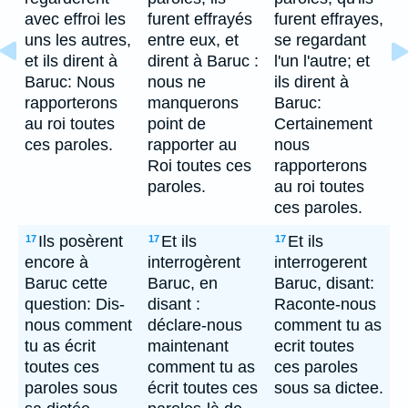
avec effroi les
furent effrayés
furent effrayes,
uns les autres,
entre eux, et
se regardant
et ils dirent à
dirent à Baruc :
l'un l'autre; et
Baruc: Nous
nous ne
ils dirent à
rapporterons
manquerons
Baruc:
au roi toutes
point de
Certainement
ces paroles.
rapporter au
nous
Roi toutes ces
rapporterons
paroles.
au roi toutes
ces paroles.
Ils posèrent
Et ils
Et ils
17
17
17
encore à
interrogèrent
interrogerent
Baruc cette
Baruc, en
Baruc, disant:
question: Dis-
disant :
Raconte-nous
nous comment
déclare-nous
comment tu as
tu as écrit
maintenant
ecrit toutes
toutes ces
comment tu as
ces paroles
paroles sous
écrit toutes ces
sous sa dictee.