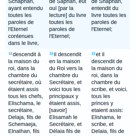
Schaphan,
de Saphan, eut
de Shaphan,
ayant entendu
ouï [par la
entendit du
toutes les
lecture] du livre
livre toutes les
paroles de
toutes les
paroles de
l'Eternel
paroles de
l'Eternel;
contenues
l'Eternel;
dans le livre,
descendit à
Il descendit
et il
12
12
12
la maison du
en la maison
descendit de
roi, dans la
du Roi vers la
la maison du
chambre du
chambre du
roi, dans la
secrétaire, où
Secrétaire, et
chambre du
étaient assis
voici tous les
scribe, et voici,
tous les chefs,
principaux y
tous les
Elischama, le
étaient assis,
princes y
secrétaire,
[savoir]
etaient assis:
Delaja, fils de
Elisamah le
Elishama, le
Schemaeja,
Secrétaire, et
scribe, et
Elnathan, fils
Délaia fils de
Delaia, fils de