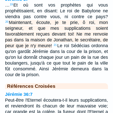
…
Et où sont vos prophètes qui vous
19
prophétisaient, en disant: Le roi de Babylone ne
viendra pas contre vous, ni contre ce pays?
Maintenant, écoute, je te prie, ô roi, mon
20
seigneur, et que mes supplications soient
favorablement reçues devant toi! Ne me renvoie
pas dans la maison de Jonathan, le secrétaire, de
peur que je n'y meure!
Le roi Sédécias ordonna
21
qu'on gardât Jérémie dans la cour de la prison, et
qu'on lui donnât chaque jour un pain de la rue des
boulangers, jusqu'à ce que tout le pain de la ville
fût consommé. Ainsi Jérémie demeura dans la
cour de la prison.
Références Croisées
Jérémie 36:7
Peut-être l'Eternel écoutera-t-il leurs supplications,
et reviendront ils chacun de leur mauvaise voie;
car grande est la colère, la fureur dont l'Eternel a