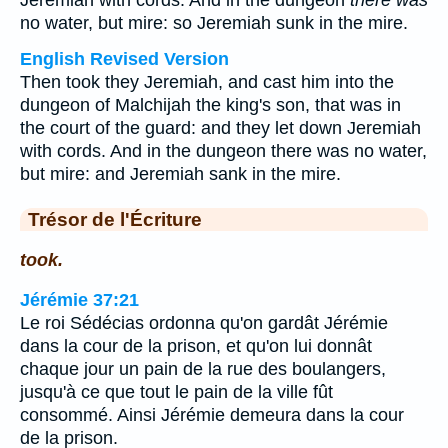
Jeremiah with cords. And in the dungeon
there was
no water, but mire: so Jeremiah sunk in the mire.
English Revised Version
Then took they Jeremiah, and cast him into the
dungeon of Malchijah the king's son, that was in
the court of the guard: and they let down Jeremiah
with cords. And in the dungeon there was no water,
but mire: and Jeremiah sank in the mire.
Trésor de l'Écriture
took.
Jérémie 37:21
Le roi Sédécias ordonna qu'on gardât Jérémie
dans la cour de la prison, et qu'on lui donnât
chaque jour un pain de la rue des boulangers,
jusqu'à ce que tout le pain de la ville fût
consommé. Ainsi Jérémie demeura dans la cour
de la prison.