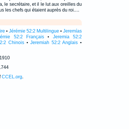
le secrétaire, et il le lut aux oreilles du
ous les chefs qui étaient auprès du roi.…
ire
•
Jérémie 52:2 Multilingue
•
Jeremías
rémie 52:2 Français
•
Jeremia 52:2
2:2 Chinois
•
Jeremiah 52:2 Anglais
•
 1910
1744
f
CCEL.org
.