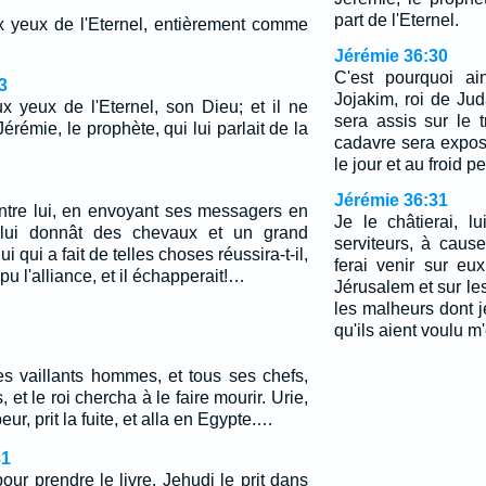
part de l'Eternel.
aux yeux de l'Eternel, entièrement comme
Jérémie 36:30
C'est pourquoi ain
3
Jojakim, roi de Ju
ux yeux de l'Eternel, son Dieu; et il ne
sera assis sur le 
érémie, le prophète, qui lui parlait de la
cadavre sera expos
le jour et au froid p
Jérémie 36:31
contre lui, en envoyant ses messagers en
Je le châtierai, lu
 lui donnât des chevaux et un grand
serviteurs, à cause
qui a fait de telles choses réussira-t-il,
ferai venir sur eu
pu l'alliance, et il échapperait!…
Jérusalem et sur l
les malheurs dont 
qu'ils aient voulu m
es vaillants hommes, et tous ses chefs,
 et le roi chercha à le faire mourir. Urie,
eur, prit la fuite, et alla en Egypte.…
31
ur prendre le livre, Jehudi le prit dans