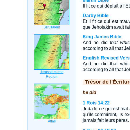
Martin Bible
Il fit ce qui déplaît à l
Darby Bible
Et il fit ce qui est ma
que Jehoiakim avait fai
King James Bible
And he did
that whi
according to all that J
English Revised Vers
And he did that whic
according to all that J
Trésor de l'Écritur
he did
1 Rois 14:22
Juda fit ce qui est mal
qu'ils commirent, ils ex
jamais fait leurs pères.