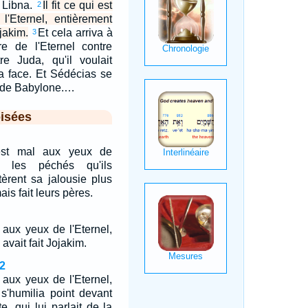
e Libna.
Il fit ce qui est
2
'Eternel, entièrement
jakim.
Et cela arriva à
3
e de l'Eternel contre
re Juda, qu'il voulait
sa face. Et Sédécias se
oi de Babylone.…
isées
est mal aux yeux de
ar les péchés qu'ils
tèrent sa jalousie plus
ais fait leurs pères.
l aux yeux de l'Eternel,
vait fait Jojakim.
2
l aux yeux de l'Eternel,
 s'humilia point devant
e, qui lui parlait de la