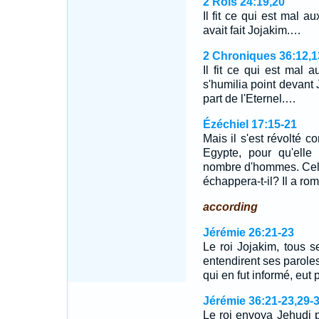
2 Rois 24:19,20
Il fit ce qui est mal 
avait fait Jojakim.…
2 Chroniques 36:12,1
Il fit ce qui est mal a
s'humilia point devant J
part de l'Eternel.…
Ézéchiel 17:15-21
Mais il s'est révolté 
Egypte, pour qu'elle
nombre d'hommes. Celui 
échappera-t-il? Il a rom
according
Jérémie 26:21-23
Le roi Jojakim, tous s
entendirent ses paroles,
qui en fut informé, eut p
Jérémie 36:21-23,29-
Le roi envoya Jehudi po