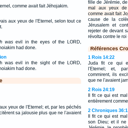
fille de Jérémie, d
'Eternel, comme avait fait Jéhojakim.
mal aux yeux de l
comme avait fait Jo
cause de la colèr
uvais aux yeux de l'Eternel, selon tout ce
Jérusalem et cont
t.
rejeter de devant 
révolta contre le r
ch was
evil in the eyes of the LORD,
ehoiakim had done.
Références Cro
ion
1 Rois 14:22
h was evil in the sight of the LORD,
Juda fit ce qui 
ehoiakim had done.
l'Eternel; et, p
commirent, ils exci
e
que ne l'avaient jam
2 Rois 24:19
Il fit ce qui est ma
entièrement comme a
 aux yeux de l'Eternel; et, par les péchés
2 Chroniques 36:1
citèrent sa jalousie plus que ne l'avaient
Il fit ce qui est ma
son Dieu; et il ne
Jérémie, le prophèt