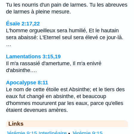
Tu les nourris d'un pain de larmes. Tu les abreuves
de larmes à pleine mesure.
Ésaïe 2:17,22
L'homme orgueilleux sera humilié, Et le hautain
sera abaissé: L'Eternel seul sera élevé ce jour-là.
…
Lamentations 3:15,19
Il m'a rassasié d'amertume, Il m'a enivré
d'absinthe.…
Apocalypse 8:11
Le nom de cette étoile est Absinthe; et le tiers des
eaux fut changé en absinthe, et beaucoup
d'hommes moururent par les eaux, parce qu'elles
étaient devenues amères.
Links
Jérémie 9:15 Interlinéaire
•
Jérémie 9:15