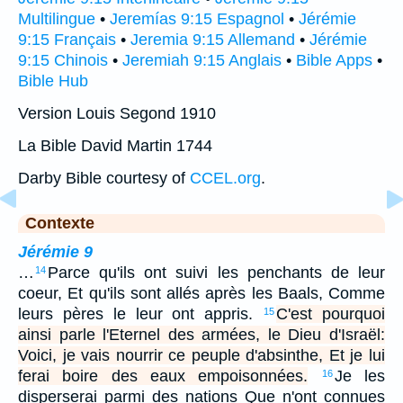
Multilingue
•
Jeremías 9:15 Espagnol
•
Jérémie
9:15 Français
•
Jeremia 9:15 Allemand
•
Jérémie
9:15 Chinois
•
Jeremiah 9:15 Anglais
•
Bible Apps
•
Bible Hub
Version Louis Segond 1910
La Bible David Martin 1744
Darby Bible courtesy of
CCEL.org
.
Contexte
Jérémie 9
…
Parce qu'ils ont suivi les penchants de leur
14
coeur, Et qu'ils sont allés après les Baals, Comme
leurs pères le leur ont appris.
C'est pourquoi
15
ainsi parle l'Eternel des armées, le Dieu d'Israël:
Voici, je vais nourrir ce peuple d'absinthe, Et je lui
ferai boire des eaux empoisonnées.
Je les
16
disperserai parmi des nations Que n'ont connues