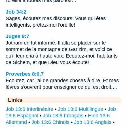
l'oreille à toutes mes paroles!…
Job 34:2
Sages, écoutez mes discours! Vous qui êtes
intelligents, prêtez-moi l'oreille!
Juges 9:7
Jotham en fut informé. Il alla se placer sur le
sommet de la montagne de Garizim, et voici ce
qu'il leur cria à haute voix: Ecoutez-moi, habitants
de Sichem, et que Dieu vous écoute!
Proverbes 8:6,7
Ecoutez, car j'ai de grandes choses à dire, Et mes
lèvres s'ouvrent pour enseigner ce qui est droit.…
Links
Job 13:6 Interlinéaire
•
Job 13:6 Multilingue
•
Job
13:6 Espagnol
•
Job 13:6 Français
•
Hiob 13:6
Allemand
•
Job 13:6 Chinois
•
Job 13:6 Anglais
•