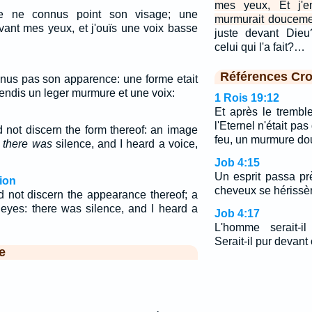
mes yeux, Et j'e
 je ne connus point son visage; une
murmurait douceme
evant mes yeux, et j'ouïs une voix basse
juste devant Dieu
celui qui l'a fait?…
Références Cro
connus pas son apparence: une forme etait
endis un leger murmure et une voix:
1 Rois 19:12
Et après le trembl
l'Eternel n'était pas
uld not discern the form thereof: an image
feu, un murmure dou
,
there was
silence, and I heard a voice,
Job 4:15
Un esprit passa pr
ion
cheveux se hérissère
ould not discern the appearance thereof; a
eyes: there was silence, and I heard a
Job 4:17
L'homme serait-i
Serait-il pur devant c
e