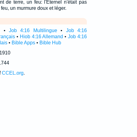
 de terre, un feu: l'Eternel n'était pas
e feu, un murmure doux et léger.
e
•
Job 4:16 Multilingue
•
Job 4:16
rançais
•
Hiob 4:16 Allemand
•
Job 4:16
lais
•
Bible Apps
•
Bible Hub
 1910
1744
f
CCEL.org
.