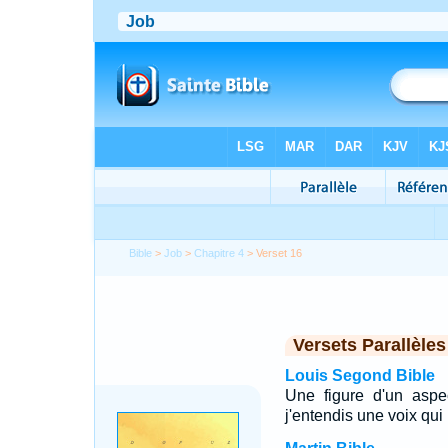
Bible
>
Job
>
Chapitre 4
> Verset 16
Versets Parallèles
Louis Segond Bible
Une figure d'un aspe
j'entendis une voix qu