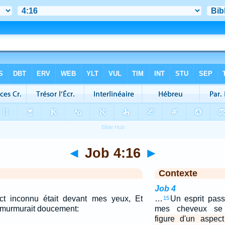
◄
Job 4:16
►
Contexte
Job 4
ct inconnu était devant mes yeux, Et
…
Un esprit pass
15
i murmurait doucement:
mes cheveux se h
figure d'un aspec