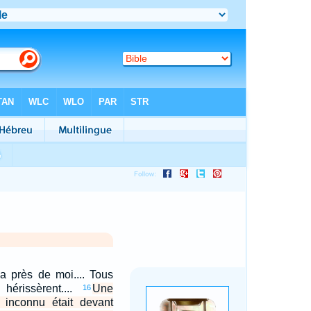
a près de moi.... Tous
érissèrent....
Une
16
t inconnu était devant