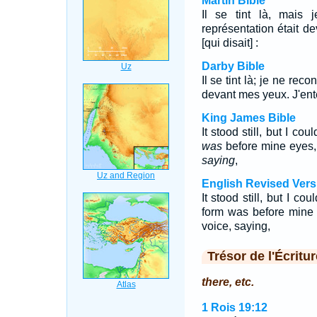
Martin Bible
Il se tint là, mais
représentation était d
[qui disait] :
Darby Bible
Il se tint là; je ne re
devant mes yeux. J'ent
King James Bible
It stood still, but I co
was
before mine eyes
saying
,
English Revised Vers
It stood still, but I c
form was before mine 
voice, saying,
Trésor de l'Écritur
there, etc.
1 Rois 19:12