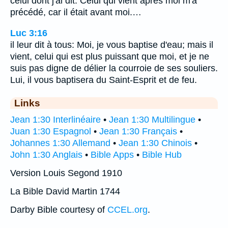
celui dont j'ai dit: Celui qui vient après moi m'a
précédé, car il était avant moi.…
Luc 3:16
il leur dit à tous: Moi, je vous baptise d'eau; mais il
vient, celui qui est plus puissant que moi, et je ne
suis pas digne de délier la courroie de ses souliers.
Lui, il vous baptisera du Saint-Esprit et de feu.
Links
Jean 1:30 Interlinéaire
•
Jean 1:30 Multilingue
•
Juan 1:30 Espagnol
•
Jean 1:30 Français
•
Johannes 1:30 Allemand
•
Jean 1:30 Chinois
•
John 1:30 Anglais
•
Bible Apps
•
Bible Hub
Version Louis Segond 1910
La Bible David Martin 1744
Darby Bible courtesy of
CCEL.org
.