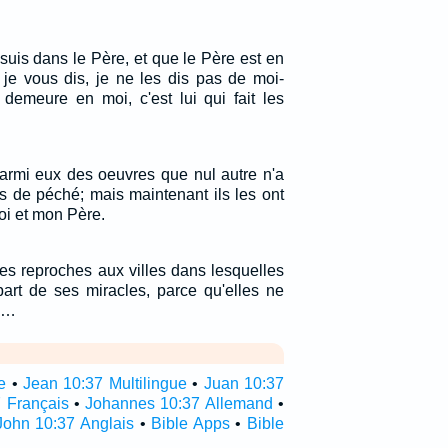
suis dans le Père, et que le Père est en
je vous dis, je ne les dis pas de moi-
demeure en moi, c'est lui qui fait les
 parmi eux des oeuvres que nul autre n'a
pas de péché; mais maintenant ils les ont
moi et mon Père.
 des reproches aux villes dans lesquelles
part de ses miracles, parce qu'elles ne
s.…
e
•
Jean 10:37 Multilingue
•
Juan 10:37
 Français
•
Johannes 10:37 Allemand
•
John 10:37 Anglais
•
Bible Apps
•
Bible