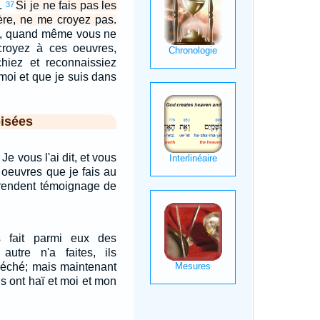
u.
Si je ne fais pas les
37
re, ne me croyez pas.
ais, quand même vous ne
croyez à ces oeuvres,
hiez et reconnaissiez
moi et que je suis dans
isées
Je vous l'ai dit, et vous
 oeuvres que je fais au
endent témoignage de
s fait parmi eux des
utre n'a faites, ils
péché; mais maintenant
ils ont haï et moi et mon