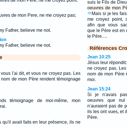
œuvres de mon Père, ne me croyez point.
suis le Fils de Die
oeuvres de mon Pè
Mais si je les f
38
oeuvres de mon Pere, ne me croyez pas;
me croyez point, 
afin que vous sac
 my Father, believe me not.
que le Père est en 
le Père.…
ion
 my Father, believe me not.
Références Cro
e
Jean 10:25
Jésus leur répondit: 
ne croyez pas. Les
 vous l'ai dit, et vous ne croyez pas. Les
nom de mon Père r
au nom de mon Père rendent témoignage
moi.
Jean 15:24
Si je n'avais pa
oeuvres que nul a
ends témoignage de moi-même, mon
n'auraient pas de 
rai.
ils les ont vues, et 
Père.
qu'il avait faits en leur présence, ils ne