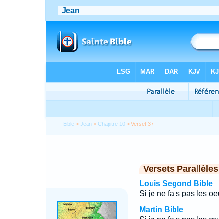
Bible
>
Jean
>
Chapitre 10
> Verset 37
Versets Parallèles
Louis Segond Bible
Si je ne fais pas les 
Martin Bible