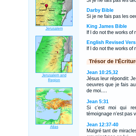
Si je ne fais pas les 
Darby Bible
Si je ne fais pas les 
King James Bible
If I do not the works of
English Revised Vers
If I do not the works of
Trésor de l'Écritur
Jean 10:25,32
Jésus leur répondit: Je
oeuvres que je fais 
de moi.…
Jean 5:31
Si c'est moi qui r
témoignage n'est pas v
Jean 12:37-40
Malgré tant de miracles 