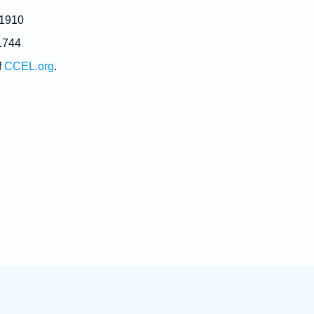
 1910
1744
f
CCEL.org
.