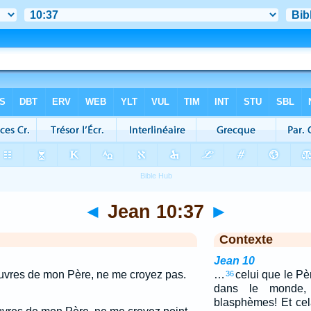
◄
Jean 10:37
►
Contexte
Jean 10
oeuvres de mon Père, ne me croyez pas.
…
celui que le Pè
36
dans le monde, 
blasphèmes! Et cela