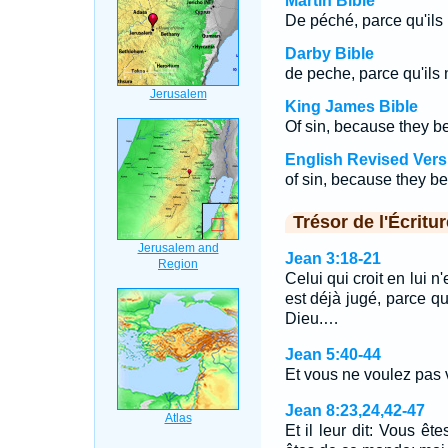
Martin Bible
De péché, parce qu'ils 
Darby Bible
de peche, parce qu'ils 
King James Bible
Of sin, because they b
English Revised Vers
of sin, because they be
Trésor de l'Écritur
Jean 3:18-21
Celui qui croit en lui n
est déjà jugé, parce qu
Dieu.…
Jean 5:40-44
Et vous ne voulez pas v
Jean 8:23,24,42-47
Et il leur dit: Vous êt