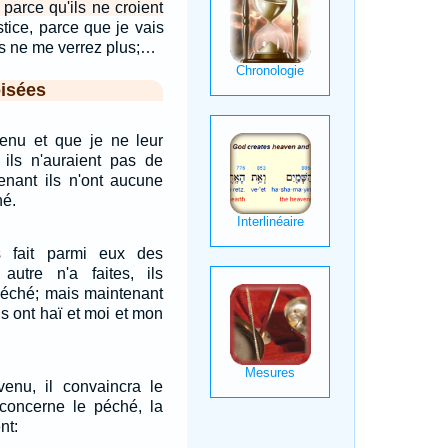
parce qu'ils ne croient
stice, parce que je vais
us ne me verrez plus;…
isées
venu et que je ne leur
 ils n'auraient pas de
enant ils n'ont aucune
hé.
s fait parmi eux des
utre n'a faites, ils
péché; mais maintenant
ils ont haï et moi et mon
venu, il convaincra le
oncerne le péché, la
nt: