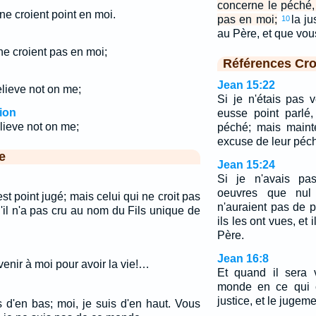
concerne le péché, 
ne croient point en moi.
pas en moi;
la ju
10
au Père, et que vo
ne croient pas en moi;
Références Cro
Jean 15:22
elieve not on me;
Si je n'étais pas 
ion
eusse point parlé,
lieve not on me;
péché; mais maint
excuse de leur péc
e
Jean 15:24
Si je n'avais pa
oeuvres que nul a
'est point jugé; mais celui qui ne croit pas
n'auraient pas de 
'il n'a pas cru au nom du Fils unique de
ils les ont vues, et 
Père.
Jean 16:8
enir à moi pour avoir la vie!…
Et quand il sera 
monde en ce qui c
justice, et le jugeme
es d'en bas; moi, je suis d'en haut. Vous