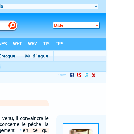
 venu, il convaincra le
oncerne le péché, la
ugement:
en ce qui
9