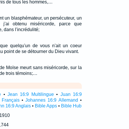
emis de tous les hommes,…
nt un blasphémateur, un persécuteur, un
 j'ai obtenu miséricorde, parce que
, dans l'incrédulité;
 que quelqu'un de vous n'ait un coeur
u point de se détourner du Dieu vivant.
i de Moïse meurt sans miséricorde, sur la
de trois témoins;…
e
•
Jean 16:9 Multilingue
•
Juan 16:9
 Français
•
Johannes 16:9 Allemand
•
hn 16:9 Anglais
•
Bible Apps
•
Bible Hub
 1910
1744