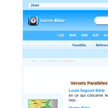
Bible
>
Jean
>
Chapitre 16
> Verset 9
Versets Parallèles
Louis Segond Bible
en ce qui concerne le
moi;