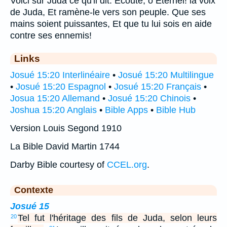
Voici sur Juda ce qu'il dit: Ecoute, ô Eternel! la voix
de Juda, Et ramène-le vers son peuple. Que ses
mains soient puissantes, Et que tu lui sois en aide
contre ses ennemis!
Links
Josué 15:20 Interlinéaire
•
Josué 15:20 Multilingue
•
Josué 15:20 Espagnol
•
Josué 15:20 Français
•
Josua 15:20 Allemand
•
Josué 15:20 Chinois
•
Joshua 15:20 Anglais
•
Bible Apps
•
Bible Hub
Version Louis Segond 1910
La Bible David Martin 1744
Darby Bible courtesy of
CCEL.org
.
Contexte
Josué 15
Tel fut l'héritage des fils de Juda, selon leurs
20