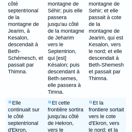
côté
montagne de
montagne de
septentrional
Séhir; puis elle
Sehir; et elle
de la
passera
passait à cote
montagne de
jusqu'au côté
de la
Jearim, à
de la montagne
montagne de
Kesalon,
de Jeharim
Jearim, qui est
descendait à
vers le
Kesalon, vers
Beth-
Septentrion,
le nord; et elle
Schémesch, et
qui [est]
descendait à
passait par
Késalon; puis
Beth-Shemesh
Thimna.
descendant à
et passait par
Beth-semes,
Thimna.
elle passera à
Timna.
Elle
Et cette
Et la
11
11
11
continuait sur
frontière sortira
frontiere sortait
le côté
jusqu'au côté
vers le cote
septentrional
de Hekron,
d'Ekron, vers
d'Ekron,
vers le
le nord; et la