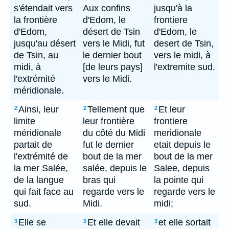
s'étendait vers
Aux confins
jusqu'à la
la frontière
d'Edom, le
frontiere
d'Edom,
désert de Tsin
d'Edom, le
jusqu'au désert
vers le Midi, fut
desert de Tsin,
de Tsin, au
le dernier bout
vers le midi, à
midi, à
[de leurs pays]
l'extremite sud.
l'extrémité
vers le Midi.
méridionale.
Ainsi, leur
Tellement que
Et leur
2
2
2
limite
leur frontière
frontiere
méridionale
du côté du Midi
meridionale
partait de
fut le dernier
etait depuis le
l'extrémité de
bout de la mer
bout de la mer
la mer Salée,
salée, depuis le
Salee, depuis
de la langue
bras qui
la pointe qui
qui fait face au
regarde vers le
regarde vers le
sud.
Midi.
midi;
Elle se
Et elle devait
et elle sortait
3
3
3