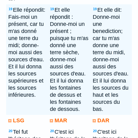
Elle répondit:
Et elle
Et elle dit:
19
19
19
Fais-moi un
répondit :
Donne-moi
présent, car tu
Donne-moi un
une
m'as donné
présent ;
benediction;
une terre du
puisque tu m'as
car tu m'as
midi; donne-
donné une
donne une
moi aussi des
terre sèche,
terre du midi,
sources d'eau.
donne-moi
donne-moi
Et il lui donna
aussi des
aussi des
les sources
sources d'eau.
sources d'eau.
supérieures et
Et il lui donna
Et il lui donna
les sources
les fontaines
les sources du
inférieures.
de dessus et
haut et les
les fontaines
sources du
de dessous.
bas.
LSG
MAR
DAR
Tel fut
C'est ici
C'est ici
20
20
20