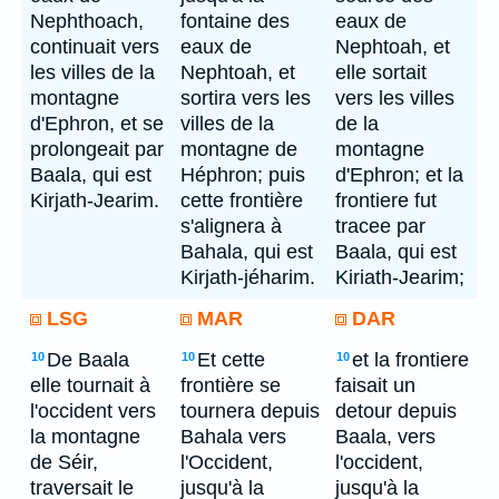
Nephthoach,
fontaine des
eaux de
continuait vers
eaux de
Nephtoah, et
les villes de la
Nephtoah, et
elle sortait
montagne
sortira vers les
vers les villes
d'Ephron, et se
villes de la
de la
prolongeait par
montagne de
montagne
Baala, qui est
Héphron; puis
d'Ephron; et la
Kirjath-Jearim.
cette frontière
frontiere fut
s'alignera à
tracee par
Bahala, qui est
Baala, qui est
Kirjath-jéharim.
Kiriath-Jearim;
LSG
MAR
DAR
De Baala
Et cette
et la frontiere
10
10
10
elle tournait à
frontière se
faisait un
l'occident vers
tournera depuis
detour depuis
la montagne
Bahala vers
Baala, vers
de Séir,
l'Occident,
l'occident,
traversait le
jusqu'à la
jusqu'à la