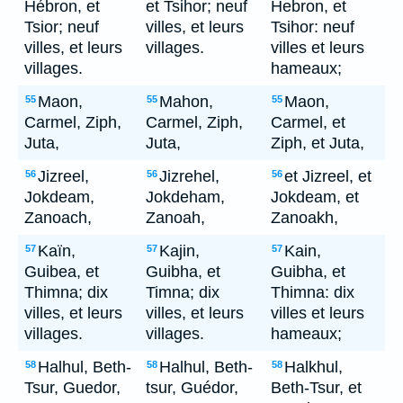
Hébron, et
et Tsihor; neuf
Hebron, et
Tsior; neuf
villes, et leurs
Tsihor: neuf
villes, et leurs
villages.
villes et leurs
villages.
hameaux;
Maon,
Mahon,
Maon,
55
55
55
Carmel, Ziph,
Carmel, Ziph,
Carmel, et
Juta,
Juta,
Ziph, et Juta,
Jizreel,
Jizrehel,
et Jizreel, et
56
56
56
Jokdeam,
Jokdeham,
Jokdeam, et
Zanoach,
Zanoah,
Zanoakh,
Kaïn,
Kajin,
Kain,
57
57
57
Guibea, et
Guibha, et
Guibha, et
Thimna; dix
Timna; dix
Thimna: dix
villes, et leurs
villes, et leurs
villes et leurs
villages.
villages.
hameaux;
Halhul, Beth-
Halhul, Beth-
Halkhul,
58
58
58
Tsur, Guedor,
tsur, Guédor,
Beth-Tsur, et