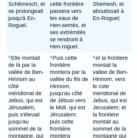
Schémesch, et
cette frontière
Shemesh, et
se prolongeait
passera vers
aboutissait à
jusqu'à En-
les eaux de
En-Roguel;
Roguel.
Hen-semès, et
ses extrémités
se rendront à
Hen-roguel.
Elle montait
Puis cette
et la frontiere
8
8
8
de là par la
frontière
montait la
vallée de Ben-
montera par la
vallee de Ben-
Hinnom au
vallée du fils de
Hinnom, vers
côté
Hinnom,
le cote
méridional de
jusqu'au côté
meridional de
Jebus, qui est
de Jébusi vers
Jebus, qui est
Jérusalem,
le Midi, qui est
Jerusalem; et
puis s'élevait
Jérusalem;
la frontiere
jusqu'au
puis cette
montait au
sommet de la
frontière
sommet de la
montagne, qui
montera
montagne qui