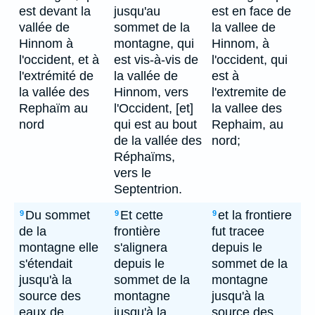
est devant la
jusqu'au
est en face de
vallée de
sommet de la
la vallee de
Hinnom à
montagne, qui
Hinnom, à
l'occident, et à
est vis-à-vis de
l'occident, qui
l'extrémité de
la vallée de
est à
la vallée des
Hinnom, vers
l'extremite de
Rephaïm au
l'Occident, [et]
la vallee des
nord
qui est au bout
Rephaim, au
de la vallée des
nord;
Réphaïms,
vers le
Septentrion.
Du sommet
Et cette
et la frontiere
9
9
9
de la
frontière
fut tracee
montagne elle
s'alignera
depuis le
s'étendait
depuis le
sommet de la
jusqu'à la
sommet de la
montagne
source des
montagne
jusqu'à la
eaux de
jusqu'à la
source des