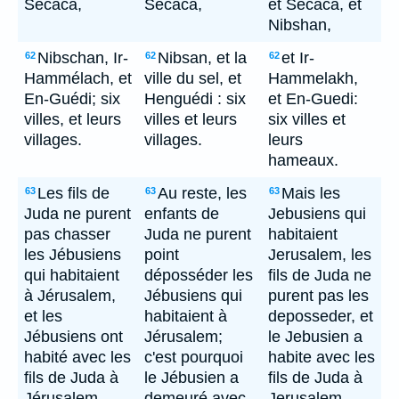
Secaca,
Secaca,
et Secaca, et
Nibshan,
Nibschan, Ir-
Nibsan, et la
et Ir-
62
62
62
Hammélach, et
ville du sel, et
Hammelakh,
En-Guédi; six
Henguédi : six
et En-Guedi:
villes, et leurs
villes et leurs
six villes et
villages.
villages.
leurs
hameaux.
Les fils de
Au reste, les
Mais les
63
63
63
Juda ne purent
enfants de
Jebusiens qui
pas chasser
Juda ne purent
habitaient
les Jébusiens
point
Jerusalem, les
qui habitaient
déposséder les
fils de Juda ne
à Jérusalem,
Jébusiens qui
purent pas les
et les
habitaient à
deposseder, et
Jébusiens ont
Jérusalem;
le Jebusien a
habité avec les
c'est pourquoi
habite avec les
fils de Juda à
le Jébusien a
fils de Juda à
Jérusalem
demeuré avec
Jerusalem