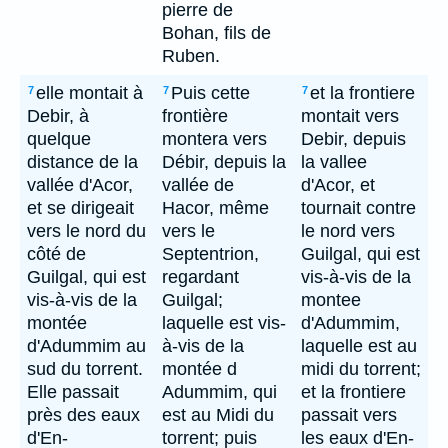
pierre de
Bohan, fils de
Ruben.
elle montait à
Puis cette
et la frontiere
7
7
7
Debir, à
frontière
montait vers
quelque
montera vers
Debir, depuis
distance de la
Débir, depuis la
la vallee
vallée d'Acor,
vallée de
d'Acor, et
et se dirigeait
Hacor, même
tournait contre
vers le nord du
vers le
le nord vers
côté de
Septentrion,
Guilgal, qui est
Guilgal, qui est
regardant
vis-à-vis de la
vis-à-vis de la
Guilgal;
montee
montée
laquelle est vis-
d'Adummim,
d'Adummim au
à-vis de la
laquelle est au
sud du torrent.
montée d
midi du torrent;
Elle passait
Adummim, qui
et la frontiere
près des eaux
est au Midi du
passait vers
d'En-
torrent; puis
les eaux d'En-