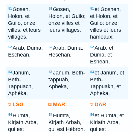
Gosen,
Gosen,
et Goshen,
51
51
51
Holon, et
Holon, et Guilo;
et Holon, et
Guilo, onze
onze villes et
Guilo: onze
villes, et leurs
leurs villages.
villes et leurs
villages.
hameaux;
Arab, Duma,
Arab, Duma,
Arab, et
52
52
52
Eschean,
Hesehan,
Duma, et
Eshean,
Janum,
Janum, Beth-
et Janum, et
53
53
53
Beth-
tappuah,
Beth-
Tappuach,
Apheka,
Tappuakh, et
Aphéka,
Apheka,
LSG
MAR
DAR
Humta,
Humta,
et Humta, et
54
54
54
Kirjath-Arba,
Kirjath-Arbah,
Kiriath-Arba,
qui est
qui est Hébron,
qui est