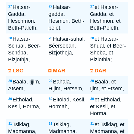
Hatsar-
Hatsar-
et Hatsar-
27
27
27
Gadda,
gadda,
Gadda, et
Heschmon,
Hesmon, Beth-
Heshmon, et
Beth-Paleth,
pelet,
Beth-Peleth,
Hatsar-
Hatsar-suhal,
et Hatsar-
28
28
28
Schual, Beer-
Béersebah,
Shual, et Beer-
Schéba,
Bizjotheja,
Sheba, et
Bizjothja,
Biziothia;
LSG
MAR
DAR
Baala, Ijjim,
Bahala,
Baala, et
29
29
29
Atsem,
Hijim, Hetsem,
Ijim, et Etsem,
Eltholad,
Eltolad, Kesil,
et Eltholad,
30
30
30
Kesil, Horma,
Hormah,
et Kesil, et
Horma,
Tsiklag,
Tsiklag,
et Tsiklag, et
31
31
31
Madmanna,
Madmanna,
Madmanna, et