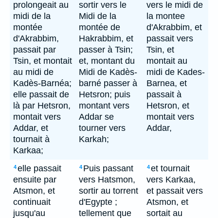
prolongeait au
sortir vers le
vers le midi de
midi de la
Midi de la
la montee
montée
montée de
d'Akrabbim, et
d'Akrabbim,
Hakrabbim, et
passait vers
passait par
passer à Tsin;
Tsin, et
Tsin, et montait
et, montant du
montait au
au midi de
Midi de Kadès-
midi de Kades-
Kadès-Barnéa;
barné passer à
Barnea, et
elle passait de
Hetsron; puis
passait à
là par Hetsron,
montant vers
Hetsron, et
montait vers
Addar se
montait vers
Addar, et
tourner vers
Addar,
tournait à
Karkah;
Karkaa;
elle passait
Puis passant
et tournait
4
4
4
ensuite par
vers Hatsmon,
vers Karkaa,
Atsmon, et
sortir au torrent
et passait vers
continuait
d'Egypte ;
Atsmon, et
jusqu'au
tellement que
sortait au