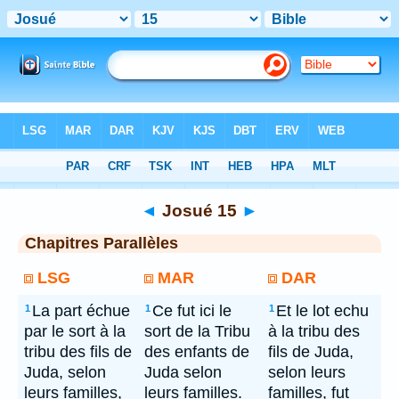
Bible
> Josué 15
◄
Josué 15
►
Chapitres Parallèles
LSG
MAR
DAR
La part échue
Ce fut ici le
Et le lot echu
1
1
1
par le sort à la
sort de la Tribu
à la tribu des
tribu des fils de
des enfants de
fils de Juda,
Juda, selon
Juda selon
selon leurs
leurs familles,
leurs familles.
familles, fut