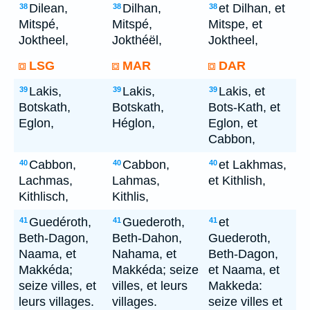
Dilean,
Dilhan,
et Dilhan, et
38
38
38
Mitspé,
Mitspé,
Mitspe, et
Joktheel,
Jokthéël,
Joktheel,
LSG
MAR
DAR
Lakis,
Lakis,
Lakis, et
39
39
39
Botskath,
Botskath,
Bots-Kath, et
Eglon,
Héglon,
Eglon, et
Cabbon,
Cabbon,
Cabbon,
et Lakhmas,
40
40
40
Lachmas,
Lahmas,
et Kithlish,
Kithlisch,
Kithlis,
Guedéroth,
Guederoth,
et
41
41
41
Beth-Dagon,
Beth-Dahon,
Guederoth,
Naama, et
Nahama, et
Beth-Dagon,
Makkéda;
Makkéda; seize
et Naama, et
seize villes, et
villes, et leurs
Makkeda:
leurs villages.
villages.
seize villes et