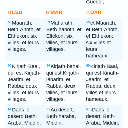
Guedor,
LSG
MAR
DAR
Maarath,
Maharath,
et Maarath,
59
59
59
Beth-Anoth, et
Beth-hanoth, et
et Beth-Anoth,
Elthekon; six
Eltekon; six
et Elthekon:
villes, et leurs
villes, et leurs
six villes et
villages.
villages.
leurs
hameaux;
Kirjath-Baal,
Kirjath-bahal,
Kiriath-Baal,
60
60
60
qui est Kirjath-
qui est Kirjath-
qui est Kiriath-
Jearim, et
jéharim, et
Jearim, et
Rabba; deux
Rabba; deux
Rabba: deux
villes, et leurs
villes, et leurs
villes et leurs
villages.
villages.
hameaux.
Dans le
Au désert,
-Dans le
61
61
61
désert: Beth-
Beth-haraba,
desert: Beth-
Araba, Middin,
Middin,
Araba, Middin,