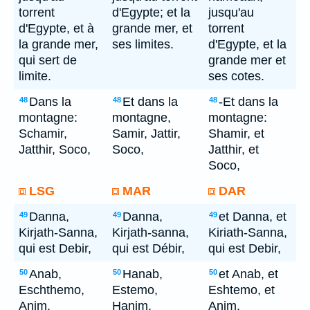
torrent
d'Egypte; et la
jusqu'au
d'Egypte, et à
grande mer, et
torrent
la grande mer,
ses limites.
d'Egypte, et la
qui sert de
grande mer et
limite.
ses cotes.
Dans la
Et dans la
-Et dans la
48
48
48
montagne:
montagne,
montagne:
Schamir,
Samir, Jattir,
Shamir, et
Jatthir, Soco,
Soco,
Jatthir, et
Soco,
LSG
MAR
DAR
Danna,
Danna,
et Danna, et
49
49
49
Kirjath-Sanna,
Kirjath-sanna,
Kiriath-Sanna,
qui est Debir,
qui est Débir,
qui est Debir,
Anab,
Hanab,
et Anab, et
50
50
50
Eschthemo,
Estemo,
Eshtemo, et
Anim,
Hanim,
Anim,