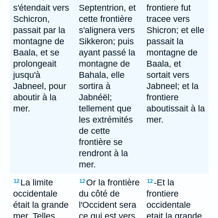
s'étendait vers
Septentrion, et
frontiere fut
Schicron,
cette frontière
tracee vers
passait par la
s'alignera vers
Shicron; et elle
montagne de
Sikkeron; puis
passait la
Baala, et se
ayant passé la
montagne de
prolongeait
montagne de
Baala, et
jusqu'à
Bahala, elle
sortait vers
Jabneel, pour
sortira à
Jabneel; et la
aboutir à la
Jabnéël;
frontiere
mer.
tellement que
aboutissait à la
les extrémités
mer.
de cette
frontière se
rendront à la
mer.
La limite
Or la frontière
-Et la
12
12
12
occidentale
du côté de
frontiere
était la grande
l'Occident sera
occidentale
mer. Telles
ce qui est vers
etait la grande