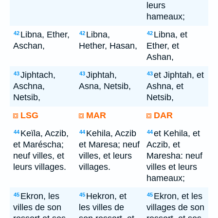
leurs
hameaux;
Libna, Ether,
Libna,
Libna, et
42
42
42
Aschan,
Hether, Hasan,
Ether, et
Ashan,
Jiphtach,
Jiphtah,
et Jiphtah, et
43
43
43
Aschna,
Asna, Netsib,
Ashna, et
Netsib,
Netsib,
LSG
MAR
DAR
Keïla, Aczib,
Kehila, Aczib
et Kehila, et
44
44
44
et Maréscha;
et Maresa; neuf
Aczib, et
neuf villes, et
villes, et leurs
Maresha: neuf
leurs villages.
villages.
villes et leurs
hameaux;
Ekron, les
Hekron, et
Ekron, et les
45
45
45
villes de son
les villes de
villages de son