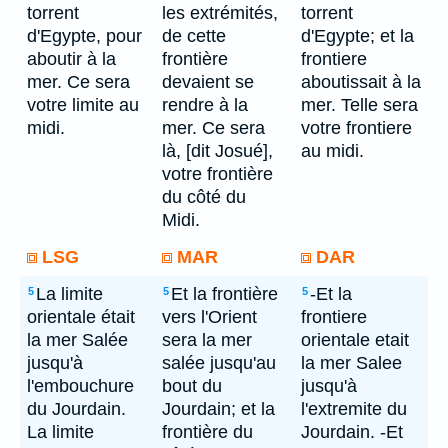
torrent
les extrémités,
torrent
d'Egypte, pour
de cette
d'Egypte; et la
aboutir à la
frontière
frontiere
mer. Ce sera
devaient se
aboutissait à la
votre limite au
rendre à la
mer. Telle sera
midi.
mer. Ce sera
votre frontiere
là, [dit Josué],
au midi.
votre frontière
du côté du
Midi.
LSG
MAR
DAR
La limite
Et la frontière
-Et la
5
5
5
orientale était
vers l'Orient
frontiere
la mer Salée
sera la mer
orientale etait
jusqu'à
salée jusqu'au
la mer Salee
l'embouchure
bout du
jusqu'à
du Jourdain.
Jourdain; et la
l'extremite du
La limite
frontière du
Jourdain. -Et