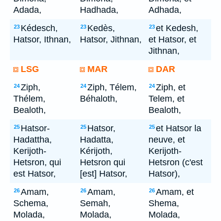
Adada,
Hadhada,
Adhada,
Kédesch,
Kedès,
et Kedesh,
23
23
23
Hatsor, Ithnan,
Hatsor, Jithnan,
et Hatsor, et
Jithnan,
LSG
MAR
DAR
Ziph,
Ziph, Télem,
Ziph, et
24
24
24
Thélem,
Béhaloth,
Telem, et
Bealoth,
Bealoth,
Hatsor-
Hatsor,
et Hatsor la
25
25
25
Hadattha,
Hadatta,
neuve, et
Kerijoth-
Kérijoth,
Kerijoth-
Hetsron, qui
Hetsron qui
Hetsron (c'est
est Hatsor,
[est] Hatsor,
Hatsor),
Amam,
Amam,
Amam, et
26
26
26
Schema,
Semah,
Shema,
Molada,
Molada,
Molada,