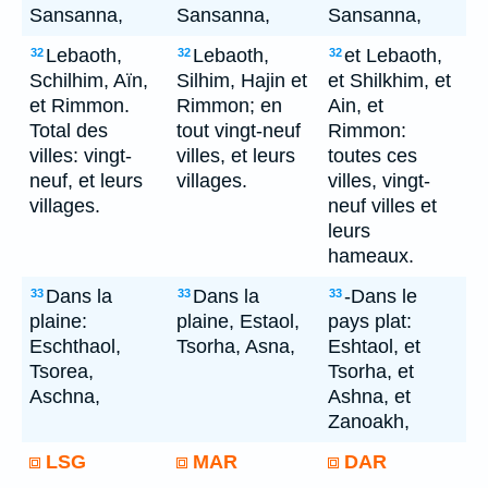
Sansanna,
Sansanna,
Sansanna,
Lebaoth,
Lebaoth,
et Lebaoth,
32
32
32
Schilhim, Aïn,
Silhim, Hajin et
et Shilkhim, et
et Rimmon.
Rimmon; en
Ain, et
Total des
tout vingt-neuf
Rimmon:
villes: vingt-
villes, et leurs
toutes ces
neuf, et leurs
villages.
villes, vingt-
villages.
neuf villes et
leurs
hameaux.
Dans la
Dans la
-Dans le
33
33
33
plaine:
plaine, Estaol,
pays plat:
Eschthaol,
Tsorha, Asna,
Eshtaol, et
Tsorea,
Tsorha, et
Aschna,
Ashna, et
Zanoakh,
LSG
MAR
DAR