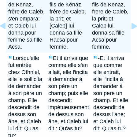
de Kenaz,
fils de Kénaz,
fils de Kenaz,
frère de Caleb,
frère de Caleb,
frere de Caleb,
s'en empara;
la prit; et
la prit; et
et Caleb lui
[Caleb] lui
Caleb lui
donna pour
donna sa fille
donna sa fille
femme sa fille
Hacsa pour
Acsa pour
Acsa.
femme.
femme.
Lorsqu'elle
Et il arriva que
-Et il arriva
18
18
18
fut entrée
comme elle s'en
que comme
chez Othniel,
allait, elle l'incita
elle entrait,
elle le sollicita
à demander à
elle l'incita à
de demander
son père un
demander à
à son père un
champ; puis elle
son pere un
champ. Elle
descendit
champ. Et elle
descendit de
impétueusement
descendit de
dessus son
de dessus son
dessus l'ane;
âne, et Caleb
âne, et Caleb lui
et Caleb lui
lui dit: Qu'as-
dit : Qu'as-tu?
dit: Qu'as-tu?
tu?