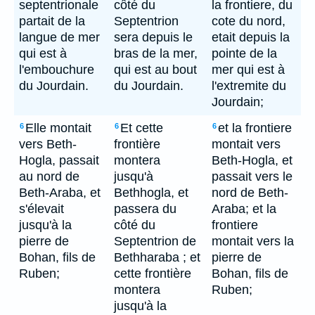
septentrionale
côté du
la frontiere, du
partait de la
Septentrion
cote du nord,
langue de mer
sera depuis le
etait depuis la
qui est à
bras de la mer,
pointe de la
l'embouchure
qui est au bout
mer qui est à
du Jourdain.
du Jourdain.
l'extremite du
Jourdain;
Elle montait
Et cette
et la frontiere
6
6
6
vers Beth-
frontière
montait vers
Hogla, passait
montera
Beth-Hogla, et
au nord de
jusqu'à
passait vers le
Beth-Araba, et
Bethhogla, et
nord de Beth-
s'élevait
passera du
Araba; et la
jusqu'à la
côté du
frontiere
pierre de
Septentrion de
montait vers la
Bohan, fils de
Bethharaba ; et
pierre de
Ruben;
cette frontière
Bohan, fils de
montera
Ruben;
jusqu'à la