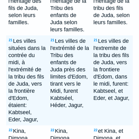
l'héritage des
l'héritage de la
l'heritage de la
fils de Juda,
Tribu des
tribu des fils
selon leurs
enfants de
de Juda, selon
familles.
Juda selon
leurs familles.
leurs familles.
Les villes
Les villes de
Les villes de
21
21
21
situées dans la
l'extrémité de la
l'extremite de
contrée du
Tribu des
la tribu des fils
midi, à
enfants de
de Juda, vers
l'extrémité de
Juda près des
la frontiere
la tribu des fils
limites d'Edom,
d'Edom, dans
de Juda, vers
tirant vers le
le midi, furent:
la frontière
Midi, furent
Kabtseel, et
d'Edom,
Kabtséel,
Eder, et Jagur,
étaient:
Héder, Jagur,
Kabtseel,
Eder, Jagur,
Kina,
Kina,
et Kina, et
22
22
22
Dimona,
Dimona,
Dimona, et