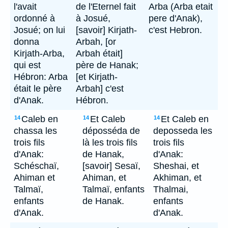
l'avait
de l'Eternel fait
Arba (Arba etait
ordonné à
à Josué,
pere d'Anak),
Josué; on lui
[savoir] Kirjath-
c'est Hebron.
donna
Arbah, [or
Kirjath-Arba,
Arbah était]
qui est
père de Hanak;
Hébron: Arba
[et Kirjath-
était le père
Arbah] c'est
d'Anak.
Hébron.
Caleb en
Et Caleb
Et Caleb en
14
14
14
chassa les
déposséda de
deposseda les
trois fils
là les trois fils
trois fils
d'Anak:
de Hanak,
d'Anak:
Schéschaï,
[savoir] Sesaï,
Sheshai, et
Ahiman et
Ahiman, et
Akhiman, et
Talmaï,
Talmaï, enfants
Thalmai,
enfants
de Hanak.
enfants
d'Anak.
d'Anak.