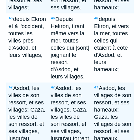
ressort et ses
son ressort, et
ressort, et ses
villages;
ses villages.
hameaux;
depuis Ekron
Depuis
depuis
46
46
46
et à l'occident,
Hekron, tirant
Ekron, et vers
toutes les
même vers la
la mer, toutes
villes près
mer, toutes
celles qui
d'Asdod, et
celles qui [sont]
etaient à cote
leurs villages,
joignant le
d'Asdod, et
ressort
leurs
d'Asdod, et
hameaux;
leurs villages.
Asdod, les
Asdod, les
Asdod, les
47
47
47
villes de son
villes de son
villages de son
ressort, et ses
ressort, et ses
ressort, et ses
villages; Gaza,
villages, Gaza,
hameaux;
les villes de
les villes de
Gaza, les
son ressort, et
son ressort, et
villages de son
ses villages,
ses villages,
ressort, et ses
jusqu'au
jusqu'au torrent
hameaux,