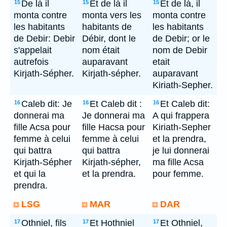
De là il
Et de là il
Et de là, il
15
15
15
monta contre
monta vers les
monta contre
les habitants
habitants de
les habitants
de Debir: Debir
Débir, dont le
de Debir; or le
s'appelait
nom était
nom de Debir
autrefois
auparavant
etait
Kirjath-Sépher.
Kirjath-sépher.
auparavant
Kiriath-Sepher.
Caleb dit: Je
Et Caleb dit :
Et Caleb dit:
16
16
16
donnerai ma
Je donnerai ma
A qui frappera
fille Acsa pour
fille Hacsa pour
Kiriath-Sepher
femme à celui
femme à celui
et la prendra,
qui battra
qui battra
je lui donnerai
Kirjath-Sépher
Kirjath-sépher,
ma fille Acsa
et qui la
et la prendra.
pour femme.
prendra.
LSG
MAR
DAR
Othniel, fils
Et Hothniel
Et Othniel,
17
17
17