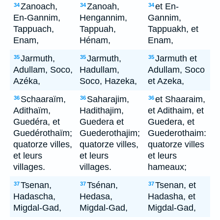
Zanoach,
Zanoah,
et En-
34
34
34
En-Gannim,
Hengannim,
Gannim,
Tappuach,
Tappuah,
Tappuakh, et
Enam,
Hénam,
Enam,
Jarmuth,
Jarmuth,
Jarmuth et
35
35
35
Adullam, Soco,
Hadullam,
Adullam, Soco
Azéka,
Soco, Hazeka,
et Azeka,
Schaaraïm,
Saharajim,
et Shaaraim,
36
36
36
Adithaïm,
Hadithajim,
et Adithaim, et
Guedéra, et
Guedera et
Guedera, et
Guedérothaïm;
Guederothajim;
Guederothaim:
quatorze villes,
quatorze villes,
quatorze villes
et leurs
et leurs
et leurs
villages.
villages.
hameaux;
Tsenan,
Tsénan,
Tsenan, et
37
37
37
Hadascha,
Hedasa,
Hadasha, et
Migdal-Gad,
Migdal-Gad,
Migdal-Gad,