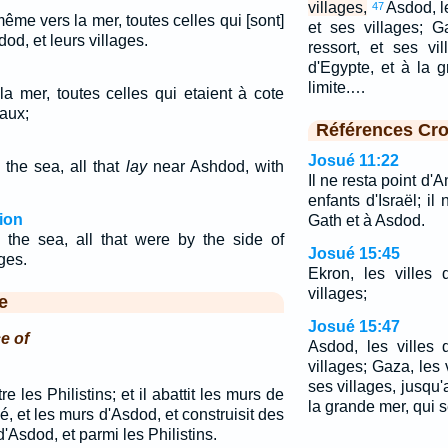
villages,
Asdod, le
47
ême vers la mer, toutes celles qui [sont]
et ses villages; G
dod, et leurs villages.
ressort, et ses vil
d'Egypte, et à la 
limite.…
la mer, toutes celles qui etaient à cote
aux;
Références Cro
Josué 11:22
the sea, all that
lay
near Ashdod, with
Il ne resta point d
enfants d'Israël; il
ion
Gath et à Asdod.
the sea, all that were by the side of
Josué 15:45
ges.
Ekron, les villes
villages;
e
Josué 15:47
e of
Asdod, les villes 
villages; Gaza, les 
ses villages, jusqu'
re les Philistins; et il abattit les murs de
la grande mer, qui se
, et les murs d'Asdod, et construisit des
 d'Asdod, et parmi les Philistins.