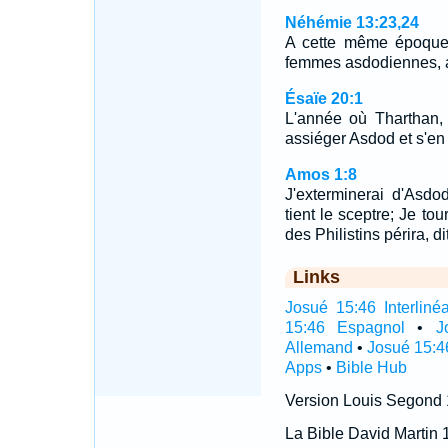
Néhémie 13:23,24
A cette même époque, 
femmes asdodiennes, 
Ésaïe 20:1
L'année où Tharthan, 
assiéger Asdod et s'en
Amos 1:8
J'exterminerai d'Asdo
tient le sceptre; Je to
des Philistins périra, di
Links
Josué 15:46 Interlinéa
15:46 Espagnol
•
J
Allemand
•
Josué 15:4
Apps
•
Bible Hub
Version Louis Segond
La Bible David Martin 