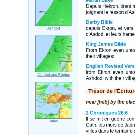
Martin Bible
Depuis Hekron, tirant m
joignant le ressort d'As
Darby Bible
depuis Ekron, et vers 
d'Asdod, et leurs hame
King James Bible
From Ekron even unto 
their villages:
English Revised Vers
from Ekron even unto 
Ashdod, with their villa
Trésor de l'Écritur
near [heb] by the plac
2 Chroniques 26:6
Il se mit en guerre cont
Gath, les murs de Jabné
villes dans le territoire