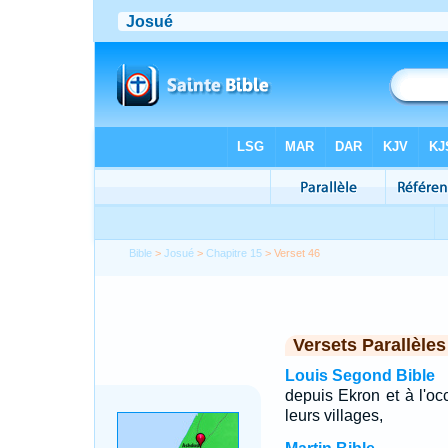
Bible
>
Josué
>
Chapitre 15
> Verset 46
Versets Parallèles
Louis Segond Bible
depuis Ekron et à l'occ
leurs villages,