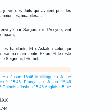
je vis des Juifs qui avaient pris des
ammonites, moabites.…
envoyé par Sargon, roi d'Assyrie, vint
 empara,
d les habitants, Et d'Askalon celui qui
urnerai ma main contre Ekron, Et le reste
t le Seigneur, l'Eternel.
ire
•
Josué 15:46 Multilingue
•
Josué
osué 15:46 Français
•
Josua 15:46
6 Chinois
•
Joshua 15:46 Anglais
•
Bible
 1910
1744