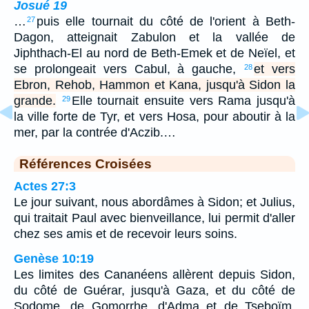
Josué 19
…
puis elle tournait du côté de l'orient à Beth-
27
Dagon, atteignait Zabulon et la vallée de
Jiphthach-El au nord de Beth-Emek et de Neïel, et
se prolongeait vers Cabul, à gauche,
et vers
28
Ebron, Rehob, Hammon et Kana, jusqu'à Sidon la
grande.
Elle tournait ensuite vers Rama jusqu'à
29
la ville forte de Tyr, et vers Hosa, pour aboutir à la
mer, par la contrée d'Aczib.…
Références Croisées
Actes 27:3
Le jour suivant, nous abordâmes à Sidon; et Julius,
qui traitait Paul avec bienveillance, lui permit d'aller
chez ses amis et de recevoir leurs soins.
Genèse 10:19
Les limites des Cananéens allèrent depuis Sidon,
du côté de Guérar, jusqu'à Gaza, et du côté de
Sodome, de Gomorrhe, d'Adma et de Tseboïm,