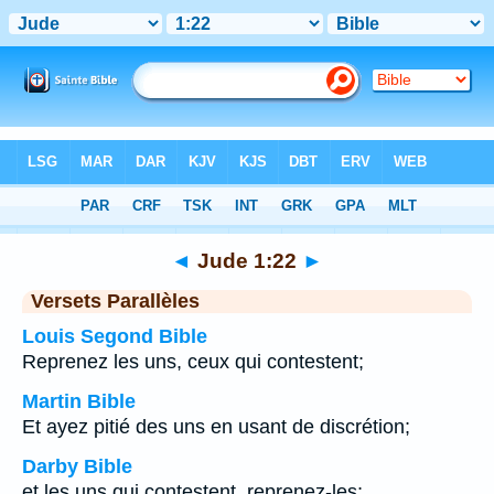
Bible
>
Jude
>
Chapitre 1
> Verset 22
◄
Jude 1:22
►
Versets Parallèles
Louis Segond Bible
Reprenez les uns, ceux qui contestent;
Martin Bible
Et ayez pitié des uns en usant de discrétion;
Darby Bible
et les uns qui contestent, reprenez-les;