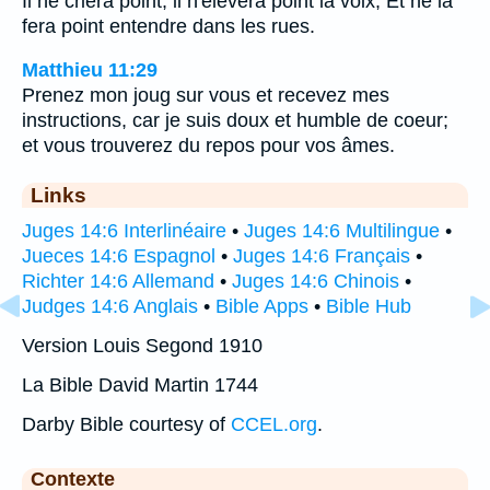
Il ne criera point, il n'élèvera point la voix, Et ne la
fera point entendre dans les rues.
Matthieu 11:29
Prenez mon joug sur vous et recevez mes
instructions, car je suis doux et humble de coeur;
et vous trouverez du repos pour vos âmes.
Links
Juges 14:6 Interlinéaire
•
Juges 14:6 Multilingue
•
Jueces 14:6 Espagnol
•
Juges 14:6 Français
•
Richter 14:6 Allemand
•
Juges 14:6 Chinois
•
Judges 14:6 Anglais
•
Bible Apps
•
Bible Hub
Version Louis Segond 1910
La Bible David Martin 1744
Darby Bible courtesy of
CCEL.org
.
Contexte