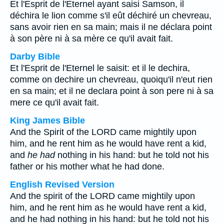
Et l'Esprit de l'Eternel ayant saisi Samson, il
déchira le lion comme s'il eût déchiré un chevreau,
sans avoir rien en sa main; mais il ne déclara point
à son père ni à sa mère ce qu'il avait fait.
Darby Bible
Et l'Esprit de l'Eternel le saisit: et il le dechira,
comme on dechire un chevreau, quoiqu'il n'eut rien
en sa main; et il ne declara point à son pere ni à sa
mere ce qu'il avait fait.
King James Bible
And the Spirit of the LORD came mightily upon
him, and he rent him as he would have rent a kid,
and
he had
nothing in his hand: but he told not his
father or his mother what he had done.
English Revised Version
And the spirit of the LORD came mightily upon
him, and he rent him as he would have rent a kid,
and he had nothing in his hand: but he told not his