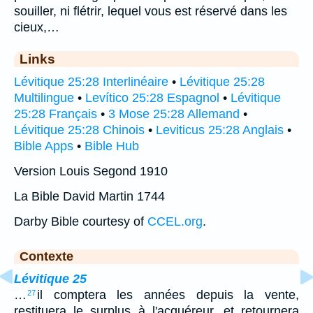
souiller, ni flétrir, lequel vous est réservé dans les
cieux,…
Links
Lévitique 25:28 Interlinéaire
•
Lévitique 25:28
Multilingue
•
Levítico 25:28 Espagnol
•
Lévitique
25:28 Français
•
3 Mose 25:28 Allemand
•
Lévitique 25:28 Chinois
•
Leviticus 25:28 Anglais
•
Bible Apps
•
Bible Hub
Version Louis Segond 1910
La Bible David Martin 1744
Darby Bible courtesy of
CCEL.org
.
Contexte
Lévitique 25
…
il comptera les années depuis la vente,
27
restituera le surplus à l'acquéreur, et retournera