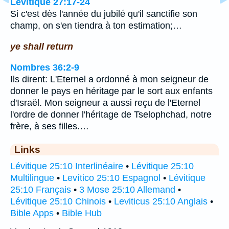
Lévitique 27:17-24
Si c'est dès l'année du jubilé qu'il sanctifie son
champ, on s'en tiendra à ton estimation;…
ye shall return
Nombres 36:2-9
Ils dirent: L'Eternel a ordonné à mon seigneur de
donner le pays en héritage par le sort aux enfants
d'Israël. Mon seigneur a aussi reçu de l'Eternel
l'ordre de donner l'héritage de Tselophchad, notre
frère, à ses filles.…
Links
Lévitique 25:10 Interlinéaire
•
Lévitique 25:10
Multilingue
•
Levítico 25:10 Espagnol
•
Lévitique
25:10 Français
•
3 Mose 25:10 Allemand
•
Lévitique 25:10 Chinois
•
Leviticus 25:10 Anglais
•
Bible Apps
•
Bible Hub