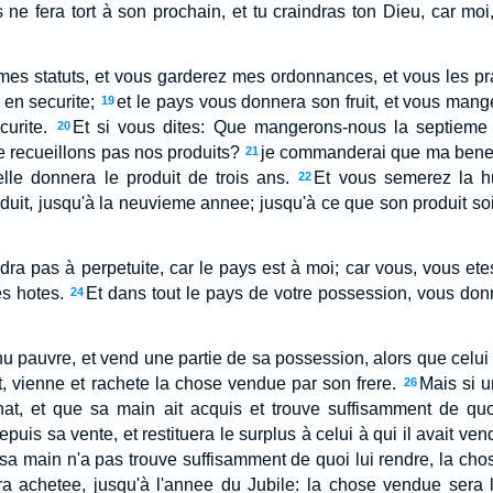
 ne fera tort à son prochain, et tu craindras ton Dieu, car moi, 
mes statuts, et vous garderez mes ordonnances, et vous les pra
 en securite;
et le pays vous donnera son fruit, et vous mang
19
curite.
Et si vous dites: Que mangerons-nous la septieme 
20
 recueillons pas nos produits?
je commanderai que ma benedi
21
lle donnera le produit de trois ans.
Et vous semerez la h
22
uit, jusqu'à la neuvieme annee; jusqu'à ce que son produit s
dra pas à perpetuite, car le pays est à moi; car vous, vous 
s hotes.
Et dans tout le pays de votre possession, vous donn
24
nu pauvre, et vend une partie de sa possession, alors que celui q
, vienne et rachete la chose vendue par son frere.
Mais si 
26
chat, et que sa main ait acquis et trouve suffisamment de quo
uis sa vente, et restituera le surplus à celui à qui il avait vend
 sa main n'a pas trouve suffisamment de quoi lui rendre, la cho
ra achetee, jusqu'à l'annee du Jubile: la chose vendue sera l