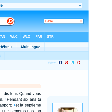
, et dis-leur: Quand vous
l.
Pendant six ans tu
3
apport;
et la septieme
4
 tu ne semeras pas ton