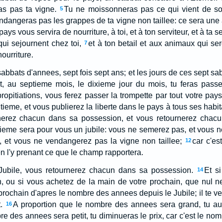
ras pas ta vigne.
Tu ne moissonneras pas ce qui vient de s
5
endangeras pas les grappes de ta vigne non taillee: ce sera une
pays vous servira de nourriture, à toi, et à ton serviteur, et à ta
qui sejournent chez toi,
et à ton betail et aux animaux qui se
7
ourriture.
abbats d'annees, sept fois sept ans; et les jours de ces sept sa
t, au septieme mois, le dixieme jour du mois, tu feras passe
propitiations, vous ferez passer la trompette par tout votre pays
tieme, et vous publierez la liberte dans le pays à tous ses habi
rnerez chacun dans sa possession, et vous retournerez chacun
tieme sera pour vous un jubile: vous ne semerez pas, et vous 
, et vous ne vendangerez pas la vigne non taillee;
car c'es
12
n l'y prenant ce que le champ rapportera.
ubile, vous retournerez chacun dans sa possession.
Et s
14
, ou si vous achetez de la main de votre prochain, que nul ne 
prochain d'apres le nombre des annees depuis le Jubile; il te v
.
A proportion que le nombre des annees sera grand, tu aug
16
e des annees sera petit, tu diminueras le prix, car c'est le nomb