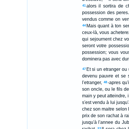
alors il sortira de c
41
possession des peres.
vendus comme on vend
Mais quant à ton serv
44
ceux-là, vous achetere
qui sejournent chez vou
seront votre possessio
possession; vous vous
dominera pas avec dure
Et si un etranger ou 
47
devenu pauvre et se s
l'etranger,
-apres qu'
48
son oncle, ou le fils d
main y peut atteindre, 
s'est vendu à lui jusqu
chez son maitre selon
prix de son rachat à rai
jusqu'à l'annee du Jub
rachat.
Il sera chez
53