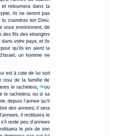
e, et retournera dans la
gypte; ils ne seront pas
 tu craindras ton Dieu.
qui vous environnent, de
 des fils des etrangers
 dans votre pays; et ils
pour qu'ils en aient la
 d'Israel, un homme ne
i est à cote de lui soit
 issu de la famille de
reres le rachetera;
ou
49
e le rachetera; ou si sa
ete, depuis l'annee qu'il
mbre des annees; il sera
annees, il restituera le
 s'il reste peu d'annees
stituera le prix de son
e dominera pas sur lui