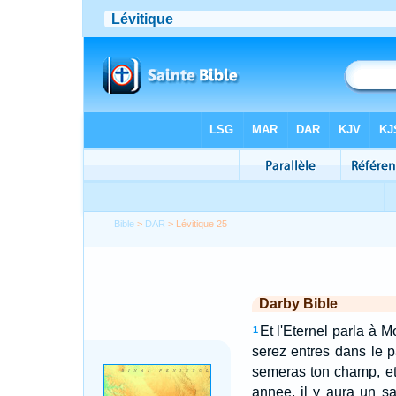
Bible
>
DAR
> Lévitique 25
Darby Bible
Et l'Eternel parla à M
1
serez entres dans le p
semeras ton champ, et p
annee, il y aura un s