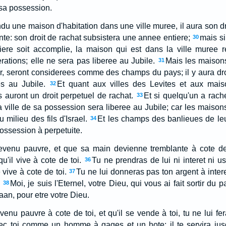
sa possession.
du une maison d'habitation dans une ville muree, il aura son dr
nte: son droit de rachat subsistera une annee entiere;
mais si
30
iere soit accomplie, la maison qui est dans la ville muree re
rations; elle ne sera pas liberee au Jubile.
Mais les maisons
31
r, seront considerees comme des champs du pays; il y aura droi
es au Jubile.
Et quant aux villes des Levites et aux mais
32
s auront un droit perpetuel de rachat.
Et si quelqu'un a rach
33
ville de sa possession sera liberee au Jubile; car les maisons
 milieu des fils d'Israel.
Et les champs des banlieues de leu
34
possession à perpetuite.
devenu pauvre, et que sa main devienne tremblante à cote de 
u'il vive à cote de toi.
Tu ne prendras de lui ni interet ni us
36
 vive à cote de toi.
Tu ne lui donneras pas ton argent à intere
37
Moi, je suis l'Eternel, votre Dieu, qui vous ai fait sortir du
38
an, pour etre votre Dieu.
evenu pauvre à cote de toi, et qu'il se vende à toi, tu ne lui fe
vec toi comme un homme à gages et un hote; il te servira jus