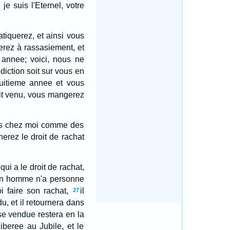
je suis l'Eternel, votre
tiquerez, et ainsi vous
erez à rassasiement, et
annee; voici, nous ne
ction soit sur vous en
uitieme annee et vous
oit venu, vous mangerez
etes chez moi comme des
erez le droit de rachat
ui a le droit de rachat,
un homme n'a personne
i faire son rachat,
il
27
u, et il retournera dans
se vendue restera en la
iberee au Jubile, et le