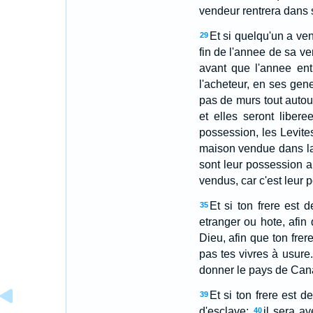
vendeur rentrera dans 
Et si quelqu'un a ven
29
fin de l'annee de sa ve
avant que l'annee ent
l'acheteur, en ses gene
pas de murs tout autou
et elles seront libere
possession, les Levite
maison vendue dans la 
sont leur possession au
vendus, car c'est leur 
Et si ton frere est 
35
etranger ou hote, afin q
Dieu, afin que ton frere
pas tes vivres à usure.
donner le pays de Cana
Et si ton frere est d
39
d'esclave;
il sera a
40