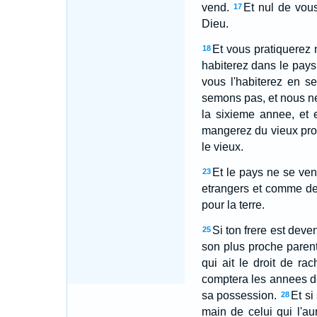
vend.
Et nul de vous
17
Dieu.
Et vous pratiquerez 
18
habiterez dans le pays
vous l'habiterez en se
semons pas, et nous ne
la sixieme annee, et e
mangerez du vieux prod
le vieux.
Et le pays ne se ven
23
etrangers et comme de
pour la terre.
Si ton frere est deve
25
son plus proche parent
qui ait le droit de ra
comptera les annees dep
sa possession.
Et si
28
main de celui qui l'au