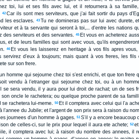
hez toi, lui et ses fils avec lui, et il retournera à sa famill
Car ils sont mes serviteurs, que j'ai fait sortir du pays d'E
42
 les esclaves.
Tu ne domineras pas sur lui avec durete, et
43
iteur et à ta servante qui seront à toi,... d'entre les nations 
z des serviteurs et des servantes.
Et vous en acheterez aussi
45
s, et de leurs familles qui sont avec vous, qu'ils engendreront
n.
Et vous les laisserez en heritage à vos fils apres vous, 
46
 servirez d'eux à toujours; mais quant à vos freres, les fils
te sur son frere.
un homme qui sejourne chez toi s'est enrichi, et que ton frere qu
oit vendu à l'etranger qui sejourne chez toi, ou à un homme
il se sera vendu, il y aura pour lui droit de rachat; un de ses f
e son oncle le rachetera; ou quelque proche parent de sa famill
il se rachetera lui-meme.
Et il comptera avec celui qui l'a ach
50
'à l'annee du Jubile; et l'argent de son prix sera à raison du no
 les journees d'un homme à gages.
S'il y a encore beaucoup d'
51
son de celles-ci, sur le prix pour lequel il aura ete achete;
et
52
ile, il comptera avec lui; à raison du nombre des annees, il re
 lui comme un homme à gages, d'annee en annee; le maitre n