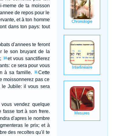
oi-meme de ta moisson
 annee de repos pour le
 servante, et à ton homme
ront dans ton pays: tout
bbats d'annees te feront
r le son bruyant de la
;
et vous sanctifierez
10
tants: ce sera pour vous
 à sa famille.
Cette
11
ne moissonnerez pas ce
t le Jubile: il vous sera
i vous vendez quelque
fasse tort à son frere.
endra d'apres le nombre
menteras le prix; et à
re des recoltes qu'il te