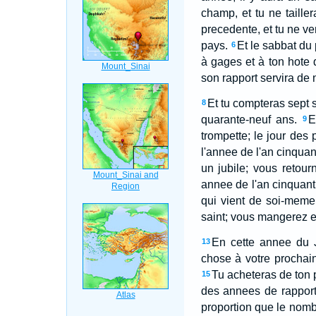
champ, et tu ne taille
precedente, et tu ne v
pays.
Et le sabbat du 
6
à gages et à ton hote 
son rapport servira de n
Et tu compteras sept s
8
quarante-neuf ans.
E
9
trompette; le jour des 
l'annee de l'an cinquan
un jubile; vous retou
annee de l'an cinquan
qui vient de soi-meme
saint; vous mangerez e
En cette annee du J
13
chose à votre prochain
Tu acheteras de ton 
15
des annees de rapport
proportion que le nombr