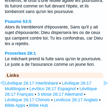
ennemis; le bruit d'une feuille agitée les poursuivra;
ils fuiront comme on fuit devant l'épée, et ils
tomberont sans qu'on les poursuive.
Psaume 53:5
Alors ils trembleront d'épouvante, Sans qu'il y ait
sujet d'épouvante; Dieu dispersera les os de ceux
qui campent contre toi; Tu les confondras, car Dieu
les a rejetés.
Proverbes 28:1
Le méchant prend la fuite sans qu'on le poursuive,
Le juste a de l'assurance comme un jeune lion.
Links
Lévitique 26:17 Interlinéaire
•
Lévitique 26:17
Multilingue
•
Levítico 26:17 Espagnol
•
Lévitique
26:17 Français
•
3 Mose 26:17 Allemand
•
Lévitique 26:17 Chinois
•
Leviticus 26:17 Anglais
•
Bible Apps
•
Bible Hub