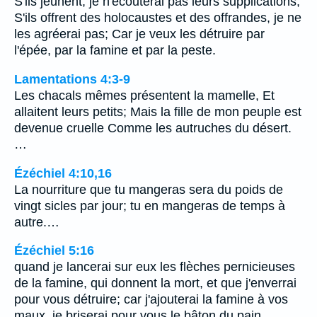
S'ils jeûnent, je n'écouterai pas leurs supplications;
S'ils offrent des holocaustes et des offrandes, je ne
les agréerai pas; Car je veux les détruire par
l'épée, par la famine et par la peste.
Lamentations 4:3-9
Les chacals mêmes présentent la mamelle, Et
allaitent leurs petits; Mais la fille de mon peuple est
devenue cruelle Comme les autruches du désert.
…
Ézéchiel 4:10,16
La nourriture que tu mangeras sera du poids de
vingt sicles par jour; tu en mangeras de temps à
autre.…
Ézéchiel 5:16
quand je lancerai sur eux les flèches pernicieuses
de la famine, qui donnent la mort, et que j'enverrai
pour vous détruire; car j'ajouterai la famine à vos
maux, je briserai pour vous le bâton du pain.