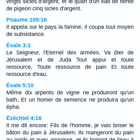
vingts sicles d'argent, et le quart d'un kab de fiente
de pigeon cinq sicles d'argent.
Psaume 105:16
Il appela sur le pays la famine, Il coupa tout moyen
de subsistance.
Ésaïe 3:1
Le Seigneur, l'Eternel des armées, Va ôter de
Jérusalem et de Juda Tout appui et toute
ressource, Toute ressource de pain Et toute
ressource d'eau,
Ésaïe 5:10
Même dix arpents de vigne ne produiront qu'un
bath, Et un homer de semence ne produira qu'un
épha.
Ézéchiel 4:16
Il me dit encore: Fils de l'homme, je vais briser le
bâton du pain à Jérusalem; ils mangeront du pain
au poids et avec angoisse, et ils boiront de l'eau à