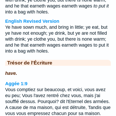
with drink; ye clothe you, but there is none warm;
and he that earneth wages earneth wages
to put it
into a bag with holes.
English Revised Version
Ye have sown much, and bring in little; ye eat, but
ye have not enough; ye drink, but ye are not filled
with drink; ye clothe you, but there is none warm;
and he that earneth wages earneth wages to put it
into a bag with holes.
Trésor de l'Écriture
have.
Aggée 1:9
Vous comptiez sur beaucoup, et voici, vous avez
eu peu; Vous l'avez rentré chez vous, mais j'ai
soufflé dessus. Pourquoi? dit l'Eternel des armées.
A cause de ma maison, qui est détruite, Tandis que
vous vous empressez chacun pour sa maison.